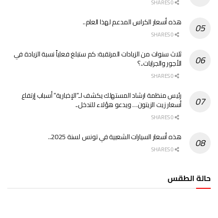
0 SHARES
هذه أسعار الكراس المدعم لهذا العام..
0 SHARES
ثلاث سنوات من الزيادات المرتقبة: كم ستبلغ فعلياً نسبة الزيادة في
الأجور والجرايات..؟
0 SHARES
رئيس منظمة ارشاد المستهلك يكشف لـ”الإخبارية” أسباب إرتفاع
أسعار زيت الزيتون… ويدعو هؤلاء للتدخل..
0 SHARES
هذه أسعار السيارات الشعبية في تونس لسنة 2025..
0 SHARES
حالة الطقس
الطقس تونس