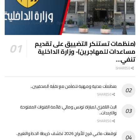
(منظمات تستنكر التضييق على تقديم
مساعدات للمهاجرين)- وزارة الداخلية
تنفي…
0 SHARES
منظمات مدنية ومهنية تتضامن مع نقابة الصحفيين..
0 SHARES
البث التلفزي لمباراة تونس ومالي: قائمة القنوات المفتوحة
والترددات..
0 SHARES
توقعات ماغي فرح للأبراج 2026 تكشف خريطة الحظ والتغيير..