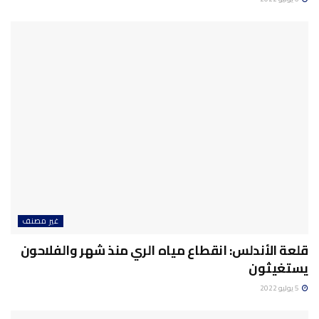
غير مصنف
قلعة الأندلس: انقطاع مياه الري منذ شهر والفلاحون
يستغيثون
5 يوليو 2022