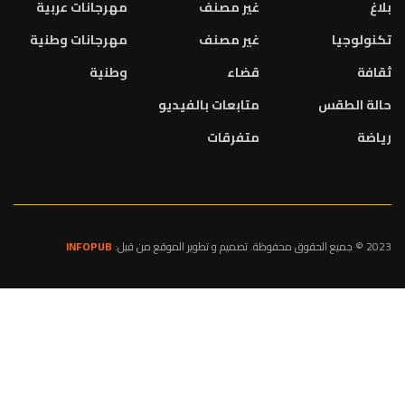
بلاغ
غير مصنف
مهرجانات عربية
تكنولوجيا
غير مصنف
مهرجانات وطنية
ثقافة
قضاء
وطنية
حالة الطقس
متابعات بالفيديو
رياضة
متفرقات
2023 © جميع الحقوق محفوظة. تصميم و تطوير الموقع من قبل:
INFOPUB