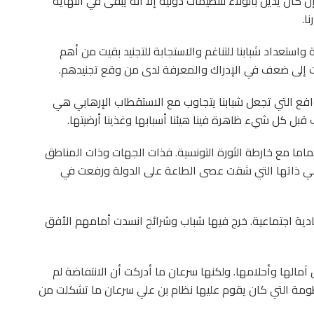
 كان يدين بالولاء لتنظيمات دولية إلا أنه يبقى في النهاية
ا.
استعداد شبابنا للتناغم والاستجابة للتجنيد بقيت من أهم
بت إلى ضعف في الإدراك والمعرفة لدى من وقع تجنيدهم.
افع التي تجعل شبابنا يتجاوب مع الاستقطاب الإرهابي هي
قبل كل شيء ظاهرة فينا هيئنا أسبابها وغذينا أرضيتها.
اما مع خارطة الثورة التونسية. فذات الجهات وذات المناطق
 هي ذاتها التي شقت عصى الطاعة على الدولة ورفعت في
ت دوافعها اقتصادية اجتماعية. خرج فيها شباب وشرائح انسدت أمامهم الأفق
مالها وأحلامها. ولكنها سرعان ما أدركت أن الانتفاضة لم
نظومة التي كان يقوم عليها نظام بن علي سرعان ما تشكلت من