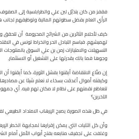
فقفز من كان يتذيّل لبن علي والطرابلسية إلى الصفوف
الرأي العام بفضل سطوتهم المالية وتوظيفهم لجانب ها
كيف لأحلام الثائرين من الشرائح المحرومة
أن تتحقق وا
تهميشهم. فباسم التبادل الحر وانخراط تونس في الاقت
التسهيلات والامتيازات زمن بن علي السوق بالمنتوجات 
وجوها فما بالك بقدرتها على التشغيل أو الاستثمار.
إن صنّاع الانتفاضة أيقنوا بفشل الثورة. كما أيقنوا أن 
وكيفته أموال أغدقت بسخاء لا نعلم شيئا عن مصادرها 
تتعاظم نقمتهم على نظام لا مكان لهم فيه. أي جمهور
الآخرين؟
في ظل هذه الصورة يصبح الإرهاب الامتداد الطبيعي لفشل
وأن كل الآليات التي يمكن إقرارها لمجابهة الخطر الإره
وغلفت على تجفيف منابعه بفتح أبواب الأمل أمام الش