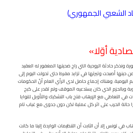
حاد الشعبي الجمهوري)
ادية أوّلا»
ورة ونذكر حادثة الروحية التي راح ضحيتها المغفور له العقيد
من حينها أصبحت وتيرتها في تزايد مفرط حتى تحولت اليوم إلى
ليومية. وهناك إجماع حاصل لدى الرأي العام أنّ الحكومات
وبة وبالحزم الذي كان يستدعيه الموقف ولم تقدر على كبح
 في التعاطي مع الإرهاب فتح باب التشكيك والتأويل للنوايا
ارا حالة الحرب على اثر كل عملية لكن دون جدوى مع غياب تام
 في تونس إلا أن الثابت أن التنظيمات الواردة إلينا ما كانت