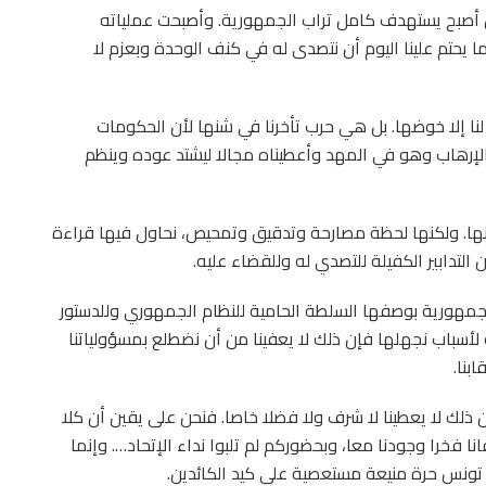
بل أصبح يستهدف كامل تراب الجمهورية. وأصبحت عملياته
ا يحتم علينا اليوم أن نتصدى له في كنف الوحدة وبعزم لا
نا إلا خوضها. بل هي حرب تأخرنا في شنها لأن الحكومات
لإرهاب وهو في المهد وأعطيناه مجالا ليشتد عوده وينظم
ها. ولكنها لحظة مصارحة وتدقيق وتمحيص، نحاول فيها قراءة
لتدابير الكفيلة للتصدي له وللقضاء عليه.
مهورية بوصفها السلطة الحامية للنظام الجمهوري وللدستور
أسباب نجهلها فإن ذلك لا يعفينا من أن نضطلع بمسؤولياتنا
بنا.
إن ذلك لا يعطينا لا شرف ولا فضلا خاصا. فنحن على يقين أن كلا
 فخرا وجودنا معا، وبحضوركم لم تلبوا نداء الإتحاد…. وإنما
ونس حرة منيعة مستعصية على كيد الكائدين.