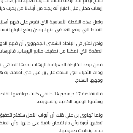
لتنجح لو لم تجد أرضية محلية تتجاوب معها. فالإرهاب وإن
إرهاب محلي على اعتبار أنه يجند من أبناءنا من يخرب ديارن
ولعل هذه النقطة الأساسية التي تقوم على فهم أهليّة و
النقاط التي وقع التغاضي عنها. وحين وقع تناولها نس
ونحن نعتبر في الإتحاد الشعبي الجمهوري أن فهم الدو
العقدة التي تمكننا من تجفيف منابع الإرهاب. فالإرهاب 
فمن يرصد الخارطة الجغرافية للإرهاب يجدها تتماهى تم
وذات الأحياء التي اشتدت على بن علي حتى أطاحت به
وجهها السلاح.
فالانتفاضة 17 ديسمبر 14 جانفي كان
وسئموا الوعود الكاذبة والتسويف.
ولما تهاوى بن علي ظنت أن أبواب الأمل ستفتح لتحقيق آ
تعقبها ثورة وأن دار لقمان باقية على حالها. وأن الم
جديد ونظمت صفوفها.