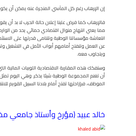
إن الإرهاب رغم كل المآسي المنجرة عنه يمكن أن يكون
فالإرهاب كما فرض علينا إعلان حالة الحرب لا بد أن يقود
مما يعني انتهاج منوال اقتصادي حمائي يحد من الوارد
انتعاشة مؤسساتنا الوطنية وتتنامى قدرتها على الاستث
عن العمل وتنفتح أمامهم أبواب الأمل في التشغيل وتحق
ويتجاوب معه.
وستفكك هذه المقاربة الاقتصادية اللوبيات المالية ال
أن تغنم المجموعة الوطنية شيئا يذكر. وهي اليوم تمثل
الموظف، فبإزاحتها تفتح أمام بلادنا السبيل القويم للان
خالد عبيد (مؤرخ وأستاذ جامعي مخ