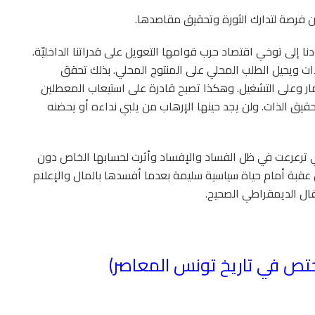
 فرصة لتدارك الثورة وتحقيق مقاصدها.
نا إلى توخي اقتصاد حرب قوامها التعويل على قدراتنا الداخليّة.
ات ويحيل الطلب المحلي على المنتوج المحلي. بذلك تحقق
مار وعلى التشغيل. وهكذا تصبح قادرة على استيعاب المعطلين
يق الذات. ولن يجد حينها الإرهاب من يلبي نداءه أو يحضنه
تي ترعرعت في ظل الفساد والإفساد وأثرت لحسابها الخاص دون
 عقبة أمام حياة سياسية سليمة بعدما أفسدها بالمال والإعلام
تقال الديمقراطي الصحيح.
تص في تاريخ تونس المعاصر)