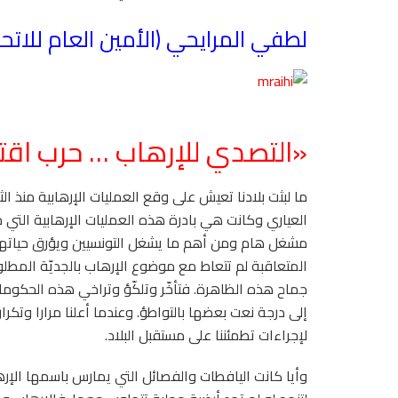
لطفي المرايحي (الأمين العام للات
«التصدي للإرهاب … حرب اقتص
ما لبثت بلادنا تعيش على وقع العمليات الإرهابية منذ الث
العياري وكانت هي بادرة هذه العمليات الإرهابية التي 
مشغل هام ومن أهم ما يشغل التونسيين ويؤرق حياتهم ا
المتعاقبة لم تتعاط مع موضوع الإرهاب بالجديّة المطل
جماح هذه الظاهرة. فتأخّر وتلكّؤ وتراخي هذه الحكومات
إلى درجة نعت بعضها بالتواطؤ. وعندما أعلنا مرارا وتكر
لإجراءات تطمئننا على مستقبل البلاد.
وأيا كانت اليافطات والفصائل التي يمارس باسمها الإرهاب