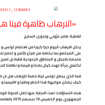
«الارهاب ظاهرة فينا هيئ
تغطية: هاجر عزّوني ونجوى السايح
يحتل الارهاب اليوم حيزا كبيرا من اهتمام تونس و
على المجتمع بما يخلفه من ضياع للأمن و تدمير للم
متحصنا بالجبال و المناطق الحدودية فقط بل اصب
تكتسي جرأة تهدد كيان بلادنا و قيمنا و نظامنا ال
فما الذي يجعل تونس تربة خصبة للإرهاب هل ان ظا
كيف يمكن مواجهة هذا الخطر وطنيا و اقليميا و د
هذه التساؤلات تمت الاجابة عنها خلال الندوة الوط
الجمهوري يوم الخميس 10 ديسمبر 2015 بالعاصمة بحضور عدد من الخبراء التونسيين و الاجانب.