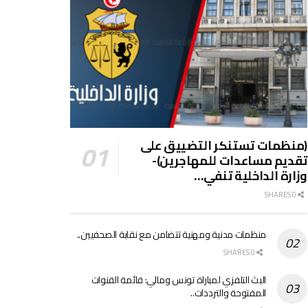
(منظمات تستنكر التضييق على
تقديم مساعدات للمهاجرين)-
وزارة الداخلية تنفي…
0 SHARES
منظمات مدنية ومهنية تتضامن مع نقابة الصحفيين..
0 SHARES
البث التلفزي لمباراة تونس ومالي: قائمة القنوات
المفتوحة والترددات..