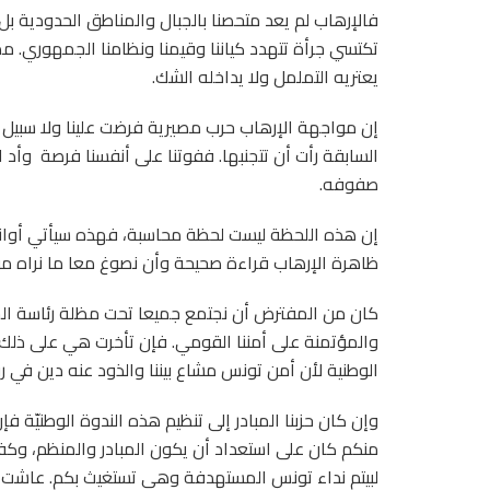
فالإرهاب لم يعد متحصنا بالجبال والمناطق الحدودية 
تكتسي جرأة تتهدد كياننا وقيمنا ونظامنا الجمهوري. مم
يعتريه التململ ولا يداخله الشك.
إن مواجهة الإرهاب حرب مصيرية فرضت علينا ولا سبيل ل
السابقة رأت أن تتجنبها. ففوتنا على أنفسنا فرصة
وأد ا
صفوفه.
إن هذه اللحظة ليست لحظة محاسبة، فهذه سيأتي أوان
ظاهرة الإرهاب قراءة صحيحة وأن نصوغ معا ما نراه من ا
كان من المفترض أن نجتمع جميعا تحت مظلة رئاسة الج
والمؤتمنة على أمننا القومي. فإن تأخرت هي على ذلك ل
الوطنية لأن أمن تونس مشاع بيننا والذود عنه دين في رقا
وإن كان حزبنا المبادر إلى تنظيم هذه الندوة الوطنيّة ف
منكم كان على استعداد أن يكون المبادر والمنظم، وكفانا
لبيتم نداء تونس المستهدفة وهي تستغيث بكم. عاشت ت