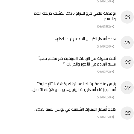
0 SHARES
توقعات ماغي فرح للأبراج 2026 تكشف خريطة الحظ
والتغيير..
0 SHARES
هذه أسعار الكراس المدعم لهذا العام..
0 SHARES
ثلاث سنوات من الزيادات المرتقبة: كم ستبلغ فعلياً
نسبة الزيادة في الأجور والجرايات..؟
0 SHARES
رئيس منظمة ارشاد المستهلك يكشف لـ”الإخبارية”
أسباب إرتفاع أسعار زيت الزيتون… ويدعو هؤلاء للتدخل..
0 SHARES
هذه أسعار السيارات الشعبية في تونس لسنة 2025..
0 SHARES