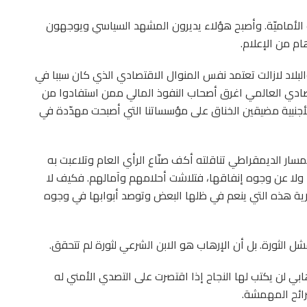
 الأماميّة. وأصبح هؤلاء يديرون المشهد السياسي ويوجهون
م من الإعلام.
لبلاد لازالت تعتمد نفس المنوال الاقتصادي الذي كان سببا في
صادي العالمي اغرق أصحاب النفوذ المالي ممن استفادوا من
الأجنبية مضيقين الخناق على مؤسساتنا التي أصبحت مهدّدة في
المسار الديمقراطي تناقلته أكف صنّاع الرأي العام وتلاعبت به
ولا عن وجوه إنفاقها، فتلاشت أحلامهم وآمالهم. فكيف لا
ية هذه التي ينعم في ظلها البعض وتوصد أبوابها في وجوه
 الثورة. بل أن الإرهاب هو الابن الشرعي لثورة لم تتحقق.
ابي لن يكتب لها النجاح إذا اقتصرت على التصدي الأمني له
رائح المهمشة.