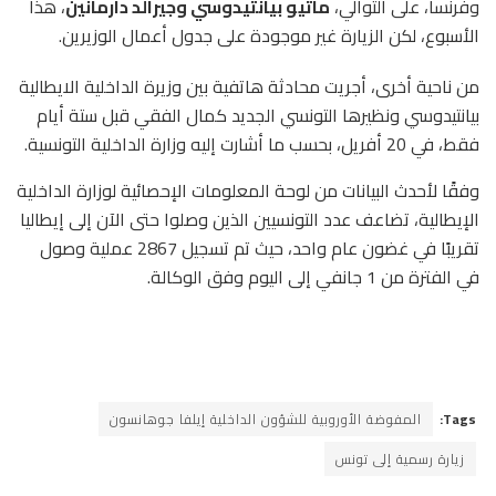
وفرنسا، على التوالي،
ماتيو بيانتيدوسي وجيرالد دارمانين
، هذا
الأسبوع، لكن الزيارة غير موجودة على جدول أعمال الوزيرين.
من ناحية أخرى، أجريت محادثة هاتفية بين وزيرة الداخلية الايطالية
بيانتيدوسي ونظيرها التونسي الجديد كمال الفقي قبل ستة أيام
فقط، في 20 أفريل، بحسب ما أشارت إليه وزارة الداخلية التونسية.
وفقًا لأحدث البيانات من لوحة المعلومات الإحصائية لوزارة الداخلية
الإيطالية، تضاعف عدد التونسيين الذين وصلوا حتى الآن إلى إيطاليا
تقريبًا في غضون عام واحد، حيث تم تسجيل 2867 عملية وصول
في الفترة من 1 جانفي إلى اليوم وفق الوكالة.
Tags:
المفوضة الأوروبية للشؤون الداخلية إيلفا جوهانسون
زيارة رسمية إلى تونس