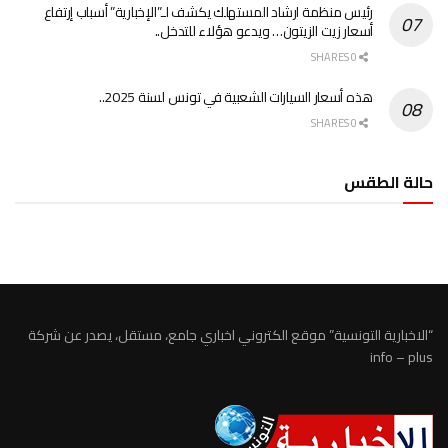
رئيس منظمة ارشاد المستهلك يكشف لـ”الإخبارية” أسباب إرتفاع
أسعار زيت الزيتون… ويدعو هؤلاء للتدخل..
0 SHARES
هذه أسعار السيارات الشعبية في تونس لسنة 2025..
0 SHARES
حالة الطقس
الطقس تونس
“الاخبارية التونسية” موقع الكتروني اخباري جامع، مستقل، يصدر عن شركة
info – plus