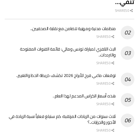
تنفي…
0 SHARES
منظمات مدنية ومهنية تتضامن مع نقابة الصحفيين..
0 SHARES
البث التلفزي لمباراة تونس ومالي: قائمة القنوات المفتوحة
والترددات..
0 SHARES
توقعات ماغي فرح للأبراج 2026 تكشف خريطة الحظ والتغيير..
0 SHARES
هذه أسعار الكراس المدعم لهذا العام..
0 SHARES
ثلاث سنوات من الزيادات المرتقبة: كم ستبلغ فعلياً نسبة الزيادة في
الأجور والجرايات..؟
0 SHARES