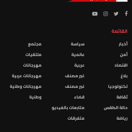
القائمة
أخبار
سياسة
مجتمع
أمن
عالمية
ملتقيات
اقتصاد
عربية
مهرجانات
بلاغ
غير مصنف
مهرجانات عربية
تكنولوجيا
غير مصنف
مهرجانات وطنية
ثقافة
قضاء
وطنية
حالة الطقس
متابعات بالفيديو
رياضة
متفرقات