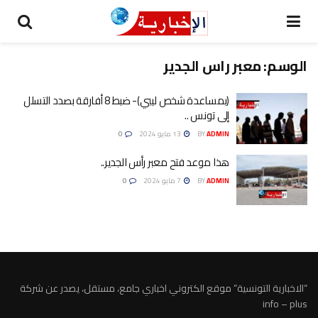
الوسم:
معبر راس الجدير
(بمساعدة شخص ليبي)- ضبط 8 أفارقة بصدد التسلل
إلى تونس ..
ADMIN
BY
13 مايو 2024
0
هذا موعد فتح معبر رأس الجدير..
ADMIN
BY
7 مايو 2024
0
“الاخبارية التونسية” موقع الكتروني اخباري جامع، مستقل، يصدر عن شركة
info – plus