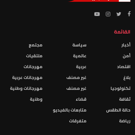
القائمة
أخبار
سياسة
مجتمع
أمن
عالمية
ملتقيات
اقتصاد
عربية
مهرجانات
بلاغ
غير مصنف
مهرجانات عربية
تكنولوجيا
غير مصنف
مهرجانات وطنية
ثقافة
قضاء
وطنية
حالة الطقس
متابعات بالفيديو
رياضة
متفرقات