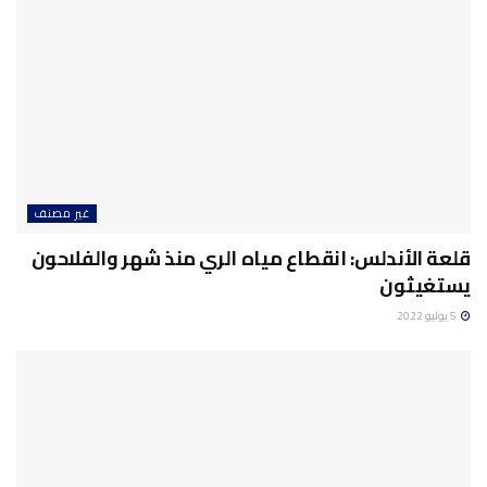
غير مصنف
قلعة الأندلس: انقطاع مياه الري منذ شهر والفلاحون
يستغيثون
5 يوليو 2022