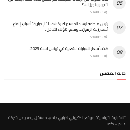
الأجور والجرايات..؟
0 SHARES
رئيس منظمة ارشاد المستهلك يكشف لـ”الإخبارية” أسباب إرتفاع
أسعار زيت الزيتون… ويدعو هؤلاء للتدخل..
0 SHARES
هذه أسعار السيارات الشعبية في تونس لسنة 2025..
0 SHARES
حالة الطقس
الطقس تونس
“الاخبارية التونسية” موقع الكتروني اخباري جامع، مستقل، يصدر عن شركة
info – plus