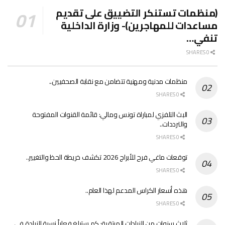
(منظمات تستنكر التضييق على تقديم
مساعدات للمهاجرين)- وزارة الداخلية
تنفي…
0 SHARES
منظمات مدنية ومهنية تتضامن مع نقابة الصحفيين..
0 SHARES
البث التلفزي لمباراة تونس ومالي: قائمة القنوات المفتوحة
والترددات..
0 SHARES
توقعات ماغي فرح للأبراج 2026 تكشف خريطة الحظ والتغيير..
0 SHARES
هذه أسعار الكراس المدعم لهذا العام..
0 SHARES
ثلاث سنوات من الزيادات المرتقبة: كم ستبلغ فعلياً نسبة الزيادة في