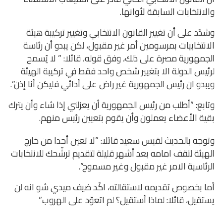
والانتخابات السابقة لأوانها.
وشدّد على أن تغيير القانون الانتخابي وتغيير تركيبة هيئة
الانتخابيات بمرسومين أمر غير مقبول، لكن يبدو أن رئاسة
الجمهورية مصرة على ذلك، وفق قوله، قائلا: ” لا يُسمح
لرئيس الدولة الا بتغيير شخص واحد فقط في تركيبة الهيئة
ويبدو ان رئيس الجمهورية غير راض على أدائي فليكن أنا إذن”.
وتابع: ”أطلب من رئيس الجمهورية أن يعزلني إذا شاء وأن يترك
بقية الأعضاء يعملون وأن يقوم بتعيين رئيس منهم.
وتوجه بالحديث لقيس سعيد قائلا: ”لا تعين أحدا من خارج
الهيئة لتقف امامه بعد أشهر قليلة لتقديم ترشّحك للانتخابات
الرئاسية الامر غير مقبول وغير مسموح”.
أما بخصوص تقديمه لاستقالته، اكّد ضيف ميدي شو انه لن
يستقيل، قائلا: لماذا أستقيل؟ لم اتعوّد على الهروب.”