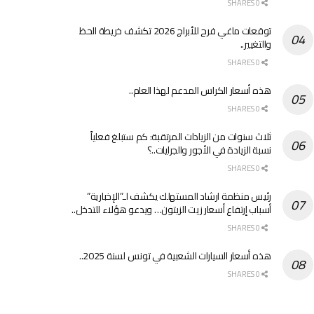
0 SHARES
توقعات ماغي فرح للأبراج 2026 تكشف خريطة الحظ
والتغيير..
0 SHARES
هذه أسعار الكراس المدعم لهذا العام..
0 SHARES
ثلاث سنوات من الزيادات المرتقبة: كم ستبلغ فعلياً
نسبة الزيادة في الأجور والجرايات..؟
0 SHARES
رئيس منظمة ارشاد المستهلك يكشف لـ”الإخبارية”
أسباب إرتفاع أسعار زيت الزيتون… ويدعو هؤلاء للتدخل..
0 SHARES
هذه أسعار السيارات الشعبية في تونس لسنة 2025..
0 SHARES