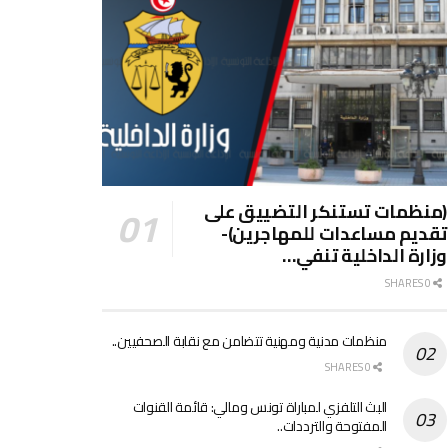
(منظمات تستنكر التضييق على
تقديم مساعدات للمهاجرين)-
وزارة الداخلية تنفي…
0 SHARES
منظمات مدنية ومهنية تتضامن مع نقابة الصحفيين..
0 SHARES
البث التلفزي لمباراة تونس ومالي: قائمة القنوات
المفتوحة والترددات..