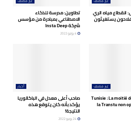
غير مصنف
غير مصنف
: انقطاع مياه الري
تطاوين: مدرسة للذكاء
فلاحون يستغيثون
الاصطناعي بمبادرة من مؤسس
شركة Insta Deep
4 يوليو 2022
غير مصنف
أخبار
Tunisie : La moitié d
صاحب أعلى معدل في الباكالوريا
la Transtu non o
يؤكد بأنه كان يتوقع هذه
النتيجة!
24 يونيو 2022