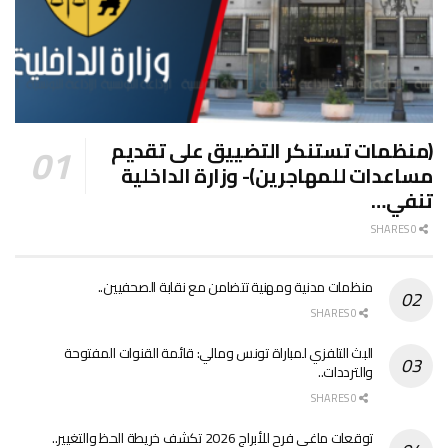
(منظمات تستنكر التضييق على تقديم
مساعدات للمهاجرين)- وزارة الداخلية
تنفي…
0 SHARES
منظمات مدنية ومهنية تتضامن مع نقابة الصحفيين..
0 SHARES
البث التلفزي لمباراة تونس ومالي: قائمة القنوات المفتوحة
والترددات..
0 SHARES
توقعات ماغي فرح للأبراج 2026 تكشف خريطة الحظ والتغيير..