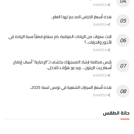
0 SHARES
هذه أسعار الكراس المدعم لهذا العام..
0 SHARES
ثلاث سنوات من الزيادات المرتقبة: كم ستبلغ فعلياً نسبة الزيادة في
الأجور والجرايات..؟
0 SHARES
رئيس منظمة ارشاد المستهلك يكشف لـ”الإخبارية” أسباب إرتفاع
أسعار زيت الزيتون… ويدعو هؤلاء للتدخل..
0 SHARES
هذه أسعار السيارات الشعبية في تونس لسنة 2025..
0 SHARES
حالة الطقس
الطقس تونس