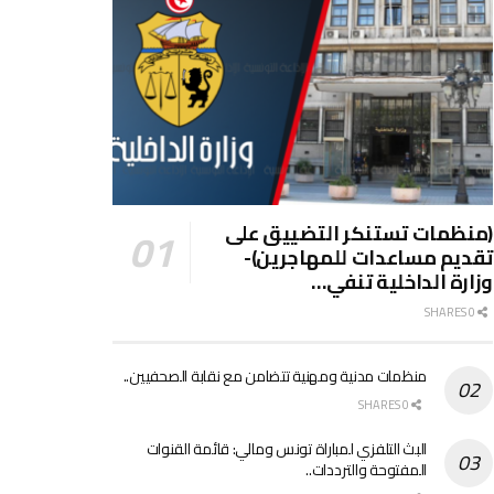
(منظمات تستنكر التضييق على
تقديم مساعدات للمهاجرين)-
وزارة الداخلية تنفي…
0 SHARES
منظمات مدنية ومهنية تتضامن مع نقابة الصحفيين..
0 SHARES
البث التلفزي لمباراة تونس ومالي: قائمة القنوات
المفتوحة والترددات..