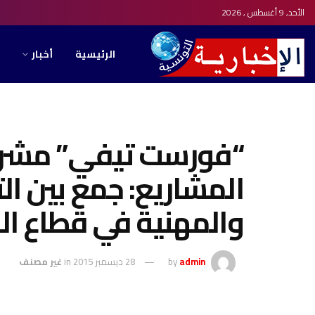
الأحد, 9 أغسطس , 2026
الرئيسية
أخبار
“فورست تيفي” مشر
المشاريع: جمع بين ال
والمهنية في قطاع ال
admin
by
28 ديسمبر 2015
in
غير مصنف