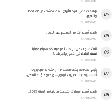
0 SHARES
توقعات ماغي فرح للأبراج 2026 تكشف خريطة الحظ
والتغيير..
0 SHARES
هذه أسعار الكراس المدعم لهذا العام..
0 SHARES
ثلاث سنوات من الزيادات المرتقبة: كم ستبلغ فعلياً
نسبة الزيادة في الأجور والجرايات..؟
0 SHARES
رئيس منظمة ارشاد المستهلك يكشف لـ”الإخبارية”
أسباب إرتفاع أسعار زيت الزيتون… ويدعو هؤلاء للتدخل..
0 SHARES
هذه أسعار السيارات الشعبية في تونس لسنة 2025..
0 SHARES