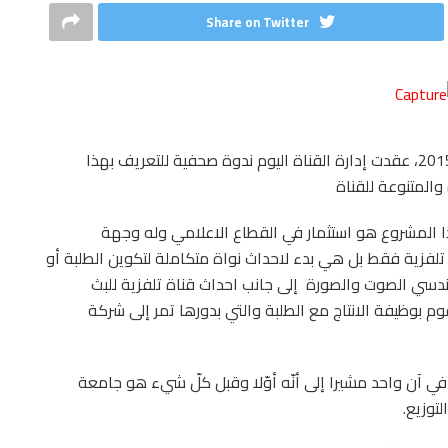
Share on Twitter
نظرا لانطلاق بث قناة “فورست تيفي” يوم 31 ديسمبر 2015، عقدت إدارة القناة اليوم ندوة صحفية للتعريف بهذا
والمتنوعة للقناة
ذا المشروع هو استثمار في القطاع الاعلامي وله وجهة
 تلفزية فقط بل هي بدء لاحداث نواة متكاملة لتكوين الطلبة أو
ندسي الصوت والصورة إلى جانب احداث قناة تلفزية للبث
ة الانتاج « first production » التي تقوم بوظيفة الانتاج مع الطلبة والتي بدورها تمر إلى شركة
ي آن واحد مشيرا إلى أنّه أوّلا وقبل كلّ شيء هو جامعة
لتوزيع.