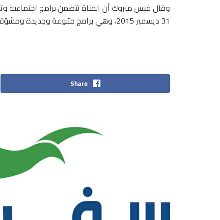
وقال قيس مبروك أن القناة تتضمن برامج اجتماعية وتر
31 ديسمبر 2015، وهي برامج متنوعة وجديدة ومشوّقة في متناول متطلّبات المواطن التونسي.
Share