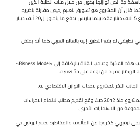
اهظة جدّا لكن توازنها يكون من خلال مئات الطلبة الذين
ا قال أنّ المشروع هو تسويق لتعليم رخيص مقارنة بنضيره
بفرنسا وتحديدا بباريس فالطالب في هذه الجامعة يدفع 5 آلاف دينار فقط بينما بباريس يدفع ما يتجاوز ال20 ألف دينار
تطبيقي لم يقع التطرق إليه بالعالم العربي كما أنه يمتصّ
وبيّن أنّ التمويل من خلال شراكته مع قيس مبروك صاحب هذه الفكرة وصاحب القناة بالإضافة إلى «Bisness Model»
 الهكتار وفريد من نوعه على حدّ تعبيره.
جانب الآخر للمشروع لاحداث التوازن الاقتصادي له.
وبيّن الشريك في المشروع قيس مبروك أنّ فكرة هذا المشروع منذ 2012 حيث وقع تقديم مطلب لاتمام الاجراءات
لمجموعة من الاستمارات الأخرى.
 بمنحى ترفيهي كخروجا عن المألوف والمخاطرة لكسر الروتين في