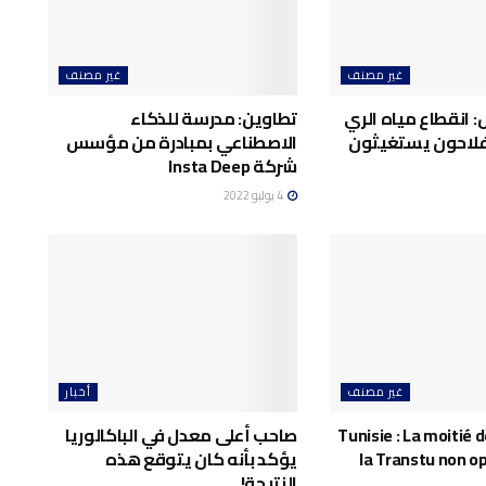
غير مصنف
غير مصنف
: انقطاع مياه الري
تطاوين: مدرسة للذكاء
فلاحون يستغيثون
الاصطناعي بمبادرة من مؤسس
شركة Insta Deep
4 يوليو 2022
غير مصنف
أخبار
Tunisie : La moitié d
صاحب أعلى معدل في الباكالوريا
la Transtu non o
يؤكد بأنه كان يتوقع هذه
النتيجة!