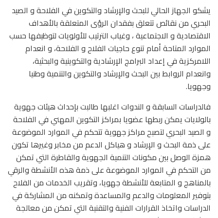
يشكو الجهاز الحالي للبحث والإرشاد والتكوين في الفلاحة و الصيد
البحري من نقائص تتعلق بفقدان الرؤى المتعلقة بالأهداف
الاقتصادية و الاجتماعية ، وغياب الترتيب للأولويات لتوظيفها حسب
الموارد المتاحة أمام تنوع حاجيات الفلاح و الفلاحة، و انعدام
اللامركزية في إعداد البرامج الإرشادية والتكوينية والبحثية،
وانعدام الروابط بين البحث والإرشاد والتكوين والتنمية وطنيا
وجهويا.
فالدراسات السابقة و الندوات اغلبها طالبت بإحداث هيئات جهوية
بالولايات يمكن ربطها عضويا بمراكز التكوين المهني في الفلاحة
و الصيد البحري لتصبح مراكز جهوية تتحكم في الموارد الموضوعة
على ذمة البحث و الإرشاد و هياكل الدعم من مخابر وغيرها تكون
همزة الوصل بين مكونات التنمية الجهوية والقاطرة التي تمكن
من التحكم في الموارد الموضوعة على ذمة هذه الأنشطة والرقي
بالمناهج و المتابعة للأنشطة جهويا، وتقريب الخدمات من الفلاح
بتوفير المعلومات والدعم والمساعدة وتمكنه من المشاركة في
الدراسات واتخاذ القرارات الفنية والتقنية التي تمكن من معالجة