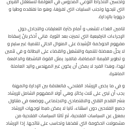
وتحسين الانخراط النّوعي المدروس في العولمة لاستغلال الفرص
التي تتيحها وتجنب السلبيات التي تفرزها، وهو ما نفتقده وطنيا و
جهويا بالإدارة.
لتامين الغذاء للشعب و أمام كثرة التعليقات والتجادل حول
الإجراءات الترقيعية التي تميزت بعد الثورة
فاني أذكر بانّ إسقاط
مفهوم الحوكمة الرّشيدة على المنوال الحالي للتنمية غير سليم و
لا يحلّ معضلة للتنمية والتشغيل والقضاء على البطالة و في تثمين
و تطوير القيمة المضافة، فالفرد يمثل القوة الناشطة والدافعة
لهذا، وهذا الفرد لا يمكن أن يكون غير المهندس واليد العاملة
الماهرة.
و في ما يخص الإرشاد الفلاحي، فالعلاقة بين الإدارة والمهنة
يجب أن تبنى على ثلاث ركائز، وهي أولا المفهوم الشامل للإرشاد
بنشر التقدم التقني والاقتصادي والاجتماعي ووضعه في متناول
جميع الفلاحين دون استثناء، ثانيا لا يمكن ضبط توجهات الإرشاد
بمعزل عن السياسات الفلاحية، ثم ثالثا السياسات الفلاحية من
مشمولات الحكومة التي تنفذها وتحاسب على نتائجها. إذا الإرشاد