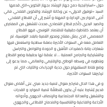
حول «استراتيجية دمج جهاز الإرشاد بجهاز التكوين»التي قدمها
السيد «توفيق الحرزلي» عن وكالة الإرشاد والتكوين الفلاحي. فاني
أحيى الحوار بين الإدارة و المهنة و أشير إلى أن القطاع الفلاحي
والصيد البحري كأكبر قطاع اقتصادي محدث للتشغيل من المفترض
أن يعتمد كقاطرة حقيقية للاقتصاد التونسي، فهو القطاع
المعصمي الذي يمثل مفتاح ومحور التنمية بالبلاد التونسية، تم
التعامل معه في السنوات الأخيرة بصفة سطحية واستعمل فيها
شعارات رنانة كمفردات التأهيل و الجودة والتواصل والتراسل
والتشاركية والبرامج العملية … لا علاقة لها بحقيقة وضع القطاع
وبتطوره في وسطه الوطني والإقليمي والعالمي، مما يدعو إلى
وضع نقاط الاستفهام حول جدية الإجراءات والآليات التي تم
تركيزها السنوات الأخيرة.
و في هذا الحال فتركيز منوال تنمية جديد مبني على أنقاض منوال
قديم يُشترط عليه أن يكون مُنطلقُهُ تنمية الموارد و القدرات
والتشغيل والعدالة الاجتماعية والإنصاف الجهوى وأدواته
النّجاعة والفاعلية والتنافسية والاندماج القطاعي والجهوي