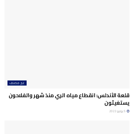
غير مصنف
قلعة الأندلس: انقطاع مياه الري منذ شهر والفلاحون
يستغيثون
5 يوليو 2022