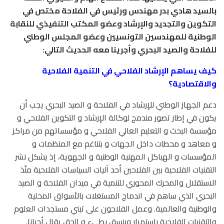
بالسيد هادي بدر مهندس ورئيس في الفلاحة مختص في
التكوين والتجديد والإرشاد وعضو المكتب التنفيذي للنقابة
الوطنية للمهندسين التونسيين وعضو المجلس الوطني
للفلاحة والصيد البحري وأجرينا معه الحديث التالي:
كيف يساهم الإرشاد الفلاحي في التنمية الفلاحية
والاقتصادية؟
دعم الجهاز الوطني للإرشاد في الفلاحة و الصيد البحري يجب أن
يكون في إطار تصور مندمج لوكالة الإرشاد و التكوين الفلاحي و
مؤسسة البحث و التعليم العالي الفلاحي و مؤسساتهم من مراكز
و معاهد و محطات داخل الجهات و بتناغم مع المنظمات و
المؤسسات و الهياكل المهنية الوطنية و الجهوية، إذ يشكل نشر
التقنيات الفلاحية بين الفلاحين أحد آليات السياسات الفلاحية منّذ
الاستقلال والمحرك المحوري للتنمية في ميدان الفلاحة و الصيد
البحري الذي ساهم في اندماج المستغلات بالأسواق المحلية
والوطنية والعالمية. وعمل الفلاحون على تبني مستجدات العلوم
والتقنيات الفلاحية باستمرار وبنسق بطيء و الحق يقال أحيانا.