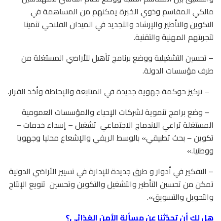
مالكي المقاسم وذوي الخبرة يمكنهم من المساهمة في
التكوين والتأطير والإرشاد والتجديد في الميدان الفلاحي تثمينا
لتجربتهم المهنية والتقنية.
– تحسين التشغيلية ووضع برنامج تأهيل للأراضي المستغلة من
طرف مؤسسات الدولة.
– تركيز حوكمة جهوية جديدة في المتابعة والإحاطة وأخذ القرار.
– وضع برامج تنموية لشركات الإحياء والمؤسسات العمومية
المستغلة تراعي الاندماج الاجتماعي
تشغيل – إسداء خدمات –
تكوين – بحث تطبيقي» بالوسط الريفي والإشعاع محليا وجهويا
ووطنيا.»
– التفكير في أدوار و طرق جديدة للإدارة في تسيير الأراضي الدولية
تمكن من تحسين التأطير والتشغيل والتكوين وتحسين
تنويع الإنتاج
والتحويل والتسويق».
هل لك أن تحدّثنا عن مسألة الأمن الغذائي؟