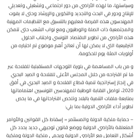
وسياستها، ما لهذه الأراضي من دور اجتماعي وتشغيلي وتعديلي
للإنتاج ودور في البحث والتجديد والتكوين والإرشاد وحتى لا يفوت
المهندسون هذه الفرصة فعليهم بالتنسيق مع التنظيمات المهنية
والمجتمعية ذات الصلة والوطنيون ومع نواب الشعب حتى تتمكن
هذه الأراضي من تطوير الاقتصاد التونسي واجتناب الحلول
الترقيعية التي لا يمكن لها أن تعالج أهم موضوع تم اختياره من
أولويات المئة يوم للحكومة.
و من باب المساهمة في بلورة التوجهات المستقبلية للفلاحة عبر
ما تم اقتراحه من خلال المجلس الأعلى للفلاحة و الصيد البحري
في إنجاز إستراتجية تنمية قطاع الفلاحة و الصيد البحري في أفق
2020، تواصل النقابة الوطنية للمهندسين التونسيين اهتماماتها
بمتابعة ملفات التنمية بالبلاد وتلخص اقتراحاتها في ما يخص
تطوير أداء الأراضي الدولية بما يلي:
– حماية ملكية الدولة والمستثمر « إسقاط كل القوانين والأوامر
المتعلقة بالأراضي الدولية ووضع قانون توجيهي جديد يحدد كل
أشكال التعامل مع الأراضي الدولية ويحمي ملكية الدولة وملكية