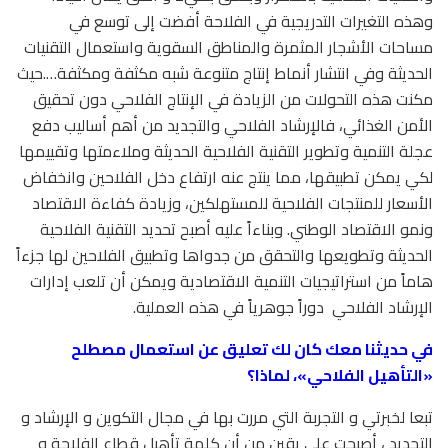
وهذه التغيرات التدريجية في الفلاحة أفضت إلى توسع في
مساحات الأشجار المثمرة والمناطق السقوية واستعمال التقنيات
الحديثة وفي انتشار أنماط إنتاج متنوعة شبه مكثفة ومكثفة….حيث
مكنت هذه التحولات من الزيادة في الإنتاج الفلاحي دون تحقيق
الأمن الغذائي، فالإرشاد الفلاحي والتجديد من أهم أساليب دفع
عجلة التنمية وتطوير التقنية الفلاحية الحديثة وملاءمتها وتقييمها
لكي يمكن تطبيقها، مما ينتج عنه ارتفاع دخل الفلاحين وانخفاض
الأسعار للمنتجات الفلاحية للمستهلكين، وزيادة كفاءة الاقتصاد
ونمو الاقتصاد الوطني. وبناءاً عليه أصبح تحديد التقنية الفلاحية
الحديثة وتطويعها والتحقق من جدواها وتطبيق الفلاحين لها جزءاً
هاماً من استراتيجيات التنمية الاقتصادية ويمكن أن تلعب إدارات
الإرشاد الفلاحي
دوراً جوهرياً في هذه العملية.
في حديثنا معك كان لك تعليق عن استعمال مصطلح
«التأهيل الفلاحي»، لماذا؟
تبعا لخبرتي و التجربة التي مررت بها في مجال التكوين و الإرشاد و
التجديد ، أصبحت على يقين من أن كلمة تأهيل قطاع الفلاحة و