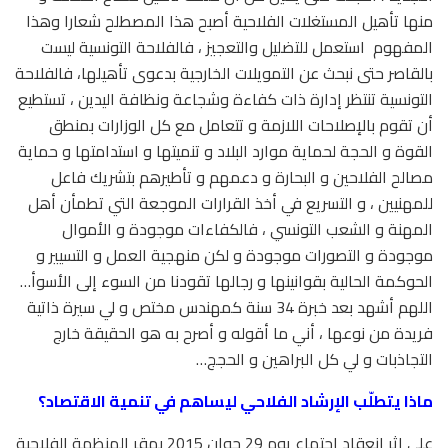
منها تأهيل المستغلات الفلاحية أصبح هذا المصطلح شعارا وهذا
المفهوم
استعمل للتضليل والتعجيز ، فالفلاحة التونسية ليست
بالقاصر حتى نبحث عن التمويلات الخارجية بدعوى تأهيلها، فالفلاحة
التونسية تنتظر إدارة ذات كفاءة وشجاعة ونظافة اليدين ، تستطيع
أن تقوم بالإصلاحات اللازمة و تتعامل مع كل الوزارات بمنطق
القوة و الحجة لحماية موارد البلاد و تنميتها و استدامتها و حماية
مصالح الفلاحين و البحارة و دعمهم و تأطيرهم بتشريك فاعل
للمهنيين ، و التسريع في أخذ القرارات الموجعة التي تطمأن أهل
المهنة و الشعب التونسي ، فالكفاءات موجودة و الأموال
موجودة و التصورات موجودة و لكن منهجية العمل و التسيير و
الحوكمة الحالية بقوانينها و رجالها تقودنا من السوء إلى الأسوأ…
اللهم أشهد بعد خبرة 34 سنة كمهندس مختص و لي سيرة ذاتية
فريدة من نوعها ، أني ما أقوله و أصرح به هو الحقيقة خارج
التجاذبات و لي كل البراهين و الحجج…
ماذا يتطلّب الإرشاد الفلاحي ليساهم في تنمية الاقتصاد؟
على اثر انعقاد اجتماع يوم 29 جوان 2015 بمقر المنظمة الفلاحية