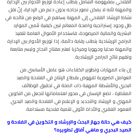
الفلاحي بمفهومه الشامل يتطلب إعادة توزيع الأدوار بين الإدارة
والمهنة لأنه لا يمكن تصور نجاحه بدون دعم من الإدارة، إنّ نقل
نشاط الإرشاد الفلاحي إلى المهنة يساهم في الرفع من نتائجه في
ظل وجود إستراتجية واضحة المعالم تبين كيفية تثمين الموارد
البشرية والمالية المرصودة، فاستخدام الأموال العامة لتنفيذ
البرامج الإرشادية يتطلب رقابة دائمة، إذا توزيع الأدوار بين الإدارة
والمهنة محليا وجهويا ومركزيا تعتبر مفتاح النجاح وتيسر متابعة
وتقييم نتائج البرامج الإرشادية.
إن بناء المهارات وتطوير الكفاءات هو عامل الأساسي من
العوامل الضرورية للنهوض بقطاع الإنتاج في الفلاحة والصيد
البحري والأنشطة المهنية ذات الصلة في تحقيق الوظائف
المنتظرة ، تضع الإنسان في محور اهتماماتها لتجعل من التكوين
المهني و الإرشاد والتجديد و الإعلام في الفلاحة والصيد البحري
العمود الفقري والأداة الأولى لتنمية فلاحية مستدامة.
كيف هي حالة جهاز البحث والإرشاد و التكوين في الفلاحة و
الصيد البحري و ماهي آفاق تطويره؟