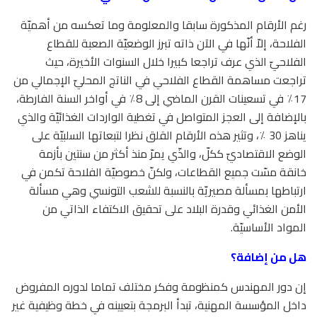
رغم الأرقام المذكورة سابقا والمعلومة وما تعكسه من أهميّة
الفلاحة، إلاّ أنّها في الآن ذاته تبرز الوضعيّة الصعبة للقطاع
الفلاحيّ الذي عرف تراجعا كبيرا خلال السنوات الأخيرة، حيث
تراجعت مساهمة القطاع الفلاحي في الناتج المحليّ الإجمالي من
17٪ في تسعينات القرن الماضي إلى 8٪ في أواخر السنة الفارطة،
بالإضافة إلى العجز المتواصل في تغطية الواردات الغذائيّة والذي
يناهز 30 ٪، وتثير هذه الأرقام القلق نظرا لتبعاتها السلبيّة على
الوضع الاقتصاديّ ككلّ، والذّي يمرّ منذ أكثر من سنتين بأزمة
خانقة مسّت جميع القطاعات، ولكنّ خصوصيّة الفلاحة تكمن في
ارتباطها بمسألة مصيريّة بالنسبة للشعب التونسي وهي مسألة
الأمن الغذائي وقدرة البلاد على تحقيق الاكتفاء الذاتي من
المواد الأساسيّة.
هل من إضافة؟
إن دور المهندس كمنظومة وفكر مختلف تماما لدوره المفروض
داخل المؤسسة المهنية، تبدأ البرمجة بتعيينه في خطة وظيفية غير