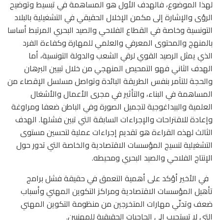
لهذا الموضوع، فالهدف الأول هو المساهمة في تبسيط وتوضيح
الرؤى والإشارة إلى مكمن الإخلال الحقيقي في التشغيلية بالبلاد
التونسية وخاصة في القطاع الفلاحي والصيد البحري المرتبط أساسا
بالمنهج والمحتوى المعرفي والعلمي للمهارة وكفاءة الفرد
الذي يمثل الرصيد القوي لرقي الشعب والدولة التونسية، أما
الهدف الثاني فهو التمحيص المنهجي من خلال تبيين البرهان
والحجة للتآمر بنفس الطريقة البائدة وتواصل مسلسل الإقصاء من
المساهمة في البناء، والتأثير في مجرى الأعمال والأشغال
العلمية والبيداغوجية لتجميل الصورة وفي الباطن ضعفا ومراوغة
وإعادة للاقتراحات والإجراءات السابقة التي تبين فشلها. الهدف
الثالث لهذه القراءة هو تقديم إجراءات عملية لتحسين مستوى
التشغيلية لنسيج المؤسسات الاقتصادية والخاصة التي تدور حول
الإنتاج الفلاحي والصيد البحري ومحيطه.
في الأخير أؤكد على أهمية التعمق في حقيقة فشل برامج
تأهيل المؤسسات الاقتصادية ومراكز التكوين المهني وأسباب
ضعف وتدنّي مهارات المتخرجين من منظومة التكوين المهني
التي لا تستجيب إلى الحاجيات الحقيقية للمهنيين.