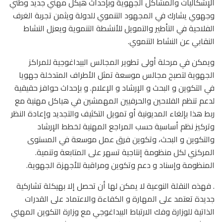
الإشكاليات والمشاكل الجهوية وبإحداث هيكل مهني جديد وطني
وجهوي يشارك في المجهود التنموي للدولة ويثمن تجربة الغرف
الفلاحية في التأطير والتمويل للأنشطة التنموية ويعزل النشاط
النقابي عن النشاط التنموي.
ويمكن في مرحلة أولى تطوير المجالس البيداغوجية للمراكز
الجهوية لتصبح مجالس موسعة تمثل الأطراف المتدخلة جهويا
في التكوين و البحث و الإرشاد و الإعلام. و بإحداث حوافز حقيقية
لدعم تنظم الفلاحين والحرفيين المهمشين في هياكل مهنية مع
ربط هذا بإلغاء المديونية أو تمويل التكثيف والتجديد وإعادة النظر
وتركيز نظم أساسية حسب المراجع المهنية لخطط الإرشاد
والتكوين و البحث، وتكوين فرق عمل موسعة في المستوى
المركزي لكل منظومة إنتاجية تسهر على المتابعة وتنمية.
المنظومة وإسناد و دعم وتكوين ومراقبة للأجهزة الجهوية.
. فهذه النقلة النوعية لا يمكن لها أن تحصل إلا بهيكلة تشاركية
جديدة تعتمد على المهارة و الكفاءة والاعتماد على القدرات
الذاتية للوزارة وفك الارتباط البيداغوجي مع وزارة التكوين المهني