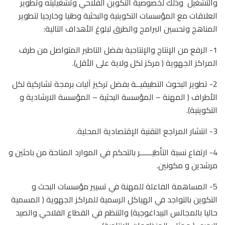
والتشغيل
وذلك لخصوصية التكوين الفلاحي وتشغيليته وتطوير
العلاقات مع المؤسسات التكوينية والبحثية وطنيا وخارجيا لتطوير
المناهج وتحسين البرامج والطرق لبلوغ الأهداف التالية:
1- الرفع من الإنتاج والإنتاجية بفضل التاطير المتواصل من طرف
المراكز الجهوية ( مركز لكل ولاية على الأقل).
2- تطوير البحوث التطبيقيــة بفضل تركيز آليات برمجة تشاركية لكل
الأطراف ( المهنة – المؤسسة البحثية – المؤسسة الارشادية و
التكوينية).
3- انتشار المراجع التقنية الإقتصادية المحلية.
4- ارتفاع نسبة التأطيــــــر بالتحكم في الموارد المتاحة من باحثين و
مرشدين و مكونين.
5- المساهمة الفاعلة للمهنة في تسيير مؤسسات البحث و
التكوين بالتواجد في الهياكل الرسمية للمراكز الجهوية ( المسمية
حاليا بالمجالس البيداغوجية) والتنظم في القطاع الفلاحي والصيد