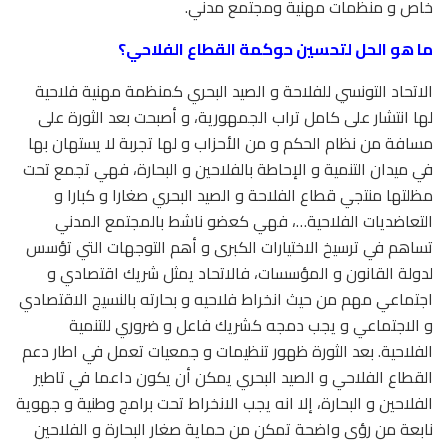
خاص و منظمات مهنية ومجتمع مدني.
ما هو الحل لتحسين حوكمة القطاع الفلاحي؟
الاتحاد التونسي للفلاحة و الصيد البحري كمنظمة مهنية فلاحية
لها انتشار على كامل تراب الجمهورية، و أصبحت بعد الثورة على
مسافة من نظام الحكم و من الأحزاب و لها تجربة لا يستهان بها
في ميدان التنمية و الإحاطة بالفلاحين و البحارة، فهي تجمع تحت
مظلتها منتجي قطاع الفلاحة و الصيد البحري صغارا و كبارا و
التعاضديات الفلاحية…، فهي كعضو ناشط بالمجتمع المدني
تساهم في ترسيخ الاختيارات الكبرى و أهم التوجهات التي تؤسس
لدولة القانون و المؤسسات، فالاتحاد يمثل شريك اقتصادي و
اجتماعي مهم من حيث انخراط فلاحيه و بحارته بالنسيج الاقتصادي
و الاجتماعي و يجب دمجه كشريك فاعل و ضروري للتنمية
الفلاحية. بعد الثورة ظهور تنظيمات و جمعيات تعمل في اطار دعم
القطاع الفلاحي و الصيد البحري يمكن أن يكون داعما في تاطير
الفلاحين و البحارة، إلا انه يجب الانخراط تحت برامج وطنية و جهوية
نابعة من رؤى واضحة تمكن من حماية صغار البحارة و الفلاحين