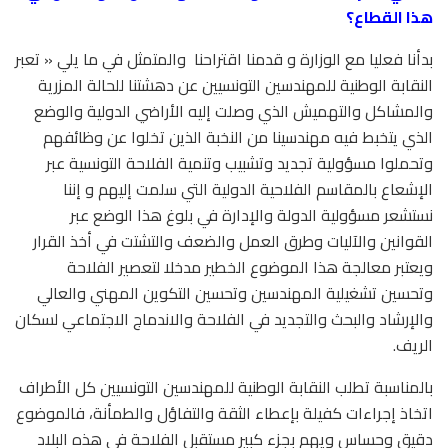
هذا القطاع؟
بدأنا فعليا مع الوزارة و قدمنا اقتراحنا
والمتمثل في ما يلي « تعبر
النقابة الوطنية للمهندسين التونسيين عن دهشتنا للحالة المزرية
والمشاكل والتهميش الذي وصلت إليه الأراضي الدولية والوضع
الذي يتخبط فيه مهندسينا من النخبة الذين تخلوا عن وظائفهم
وتحملوا مسؤولية تجديد وتشبيب وتنمية الفلاحة التونسية عبر
الإشعاع بالمقاسم الفلاحية الدولية التي سلمت إليهم و إننا
نستشعر مسؤولية الدولة والإدارة في بلوغ هذا الوضع عبر
القوانين والآليات وطرق العمل والضعف والتشتت في أخذ القرار
ويعتبر معالجة هذا الموضوع الخطير مدخلا لتعصير الفلاحة
وتحسين تشغيلية المهندسين وتحسين التكوين المهني والعالي
والإرشاد والبحث والتجديد في الفلاحة والاندماج الاجتماعي لسكان
الريف.
بالمناسبة تطلب النقابة الوطنية للمهندسين التونسيين كل الأطراف
اتخاذ إجراءات كفيلة بإعطاء الثقة والتفاؤل والطمأنة، فالموضوع
دقيق وحساس ويهم بجزء كبير مستقبل الفلاحة في هذه البلاد