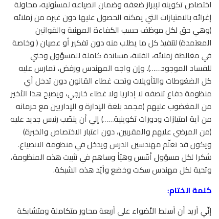
اختصاص تكوينه لإبراز ضعفه وضمان انصياعه لمسئوليه، محاولة
إغرائه بالامتيازات التي يمكنه الحصول عليها دون غيره من زملائه
(وهي حق لكل موظف حسب الكفاءة المهنية والقوانين
المعتمدة) لتنفيذ كل ما يطلب منه دون تفكير أو عصيان ( وخاصة
في مغالطة زملائه، الفتنة، مساندة كاملة للمسؤول وحني
للفساد الموجود……). وإن واجه المهندس ورفض، تمارس عليه
كل الضغوطات والتأويلات وتحت غطاء القانون دون تدخل أي
منظومة دفاع تنصفه لا إداريا ولا غطاء خارجي، ويصبح هذا الأخير
من المغضوب عليهم (مجمد بلغة الإدارة و الإداريين مع حرمانه
من آية امتيازات ودورات تكوينية……) إلي أن ينصّب رئيس جديد عليه
(من المرضي عليهم والمقربين، دون اعتبار الاختصاص والخبرة)
ويكون قد تعلّم مهندسين الدرس ويدخل في منظومة الانصياع.
شكرا لكل مسؤول أسّس وهيّأ وساهم في تثبيت هذه المنظومة،
وتحية لكل مهندس سكت وخضع وأيّد هذه الشبكة.
كلمة الختام:
إنّي أريد أن أسلط الأضواء على أربعة محاور متكاملة ومتشابكة