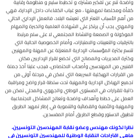
واضحة تنم عن تفكير مشترك و تخطيط سليم و منظومة رقابية
كفأة ومخلصة لمهمتها ، مع غياب الكفاءات داخل الإدارة، فهي
من أهم الأسباب التعثر التي تعيشه البلاد، فالعمل الإداري الحالي
والمهني يجب أن يرتكز على الشهادة العلمية والخبرة والمهام
الموكولة و الصمعة والنشاط المجتمعي لا على سلم مرتبط
بالترقيات والتعيينات والامتيازات، وأمام الخصوصية الحالية التي
تتسم بكثرة المؤسسات الإدارية المنعزلة عن المهنة والمهنيين
وكثرة المديريات والمصالح التي تخضع لقرار الإداريين مكان
الفنيين من المهندسين وأصحاب الاختصاص، فيجب علينا أخذ جملة
من القرارات الهيكلية السريعة التي تمكن في مرحلة أولى من
تجميع الهياكل الإدارية والمهنية تحت سلطة قرار واضح ومراقبة
ذاتية للقرارات في المستوى الوطني والجهوي والمحلي تمكن من
العمل على خطط وأهداف واضحة وتعالج المشاكل الاجتماعية
والمهنية والأمنية والقضائية والتنموية في إطار تمهيد الطريق
لتطبيق الدستور وقطع الطريق أمام المفسدين.
نظرا لكونك مهندس وعضو نقابة المهندسين التونسيين،
ماهي اقتراحات النقابة الوطنية للمهندسين التونسيين في