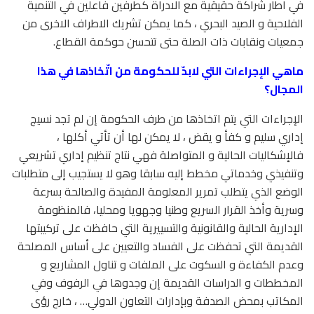
في اطار شراكة حقيقية مع الادراة كطرفين فاعلين في التنمية
الفلاحية و الصيد البحري ، كما يمكن تشريك الاطراف الاخرى من
جمعيات ونقابات ذات الصلة حتى تتحسن حوكمة القطاع.
ماهي الإجراءات التي لابدّ للحكومة من اتّخاذها في هذا
المجال؟
الإجراءات التي يتم اتخاذها من طرف الحكومة إن لم تجد نسيج
إداري سليم و كفأ و يقض ، لا يمكن لها أن تأتي أكلها ،
فالإشكاليات الحالية و المتواصلة فهي نتاج تنظيم إداري تشريعي
وتنفيذي وخدماتي مخطط إليه سابقا وهو لا يستجيب إلى متطلبات
الوضع الذي يتطلب تمرير المعلومة المفيدة والصالحة بسرعة
وسرية وأخذ القرار السريع وطنيا وجهويا ومحليا، فالمنظومة
الإدارية الحالية والقانونية والتسييرية التي حافظت على تركيبتها
القديمة التي تحفظت على الفساد والتعيين على أساس المصلحة
وعدم الكفاءة و السكوت على الملفات و تناول المشاريع و
المخططات و الدراسات القديمة إن وجدوها في الرفوف وفي
المكاتب بمحض الصدفة وبإدارات التعاون الدولي… ، خارج رؤى