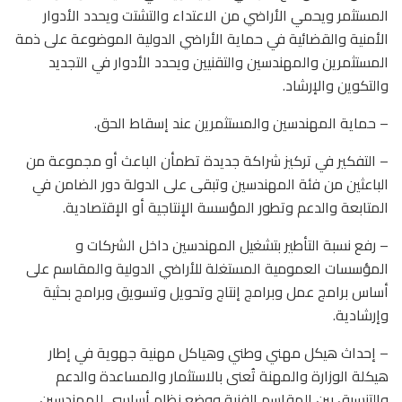
المستثمر ويحمي الأراضي من الاعتداء والتشتت ويحدد الأدوار
الأمنية والقضائية في حماية الأراضي الدولية الموضوعة على ذمة
المستثمرين والمهندسين والتقنيين ويحدد الأدوار في التجديد
والتكوين والإرشاد.
– حماية المهندسين والمستثمرين عند إسقاط الحق.
– التفكير في تركيز شراكة جديدة تطمأن الباعث أو مجموعة من
الباعثين من فئة المهندسين وتبقى على الدولة دور الضامن في
المتابعة والدعم وتطور المؤسسة الإنتاجية أو الإقتصادية.
– رفع نسبة التأطير بتشغيل المهندسين داخل الشركات و
المؤسسات العمومية المستغلة للأراضي الدولية والمقاسم على
أساس برامج عمل وبرامج إنتاج وتحويل وتسويق وبرامج بحثية
وإرشادية.
– إحداث هيكل مهني وطني وهياكل مهنية جهوية في إطار
هيكلة الوزارة والمهنة تُعنى بالاستثمار والمساعدة والدعم
والتنسيق بين المقاسم الفنية ووضع نظام أساسي للمهندسين