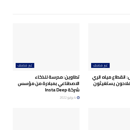
غير مصنف
غير مصنف
: انقطاع مياه الري
تطاوين: مدرسة للذكاء
فلاحون يستغيثون
الاصطناعي بمبادرة من مؤسس
شركة Insta Deep
4 يوليو 2022