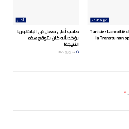
غير مصنف
أخبار
Tunisie : La moitié d
صاحب أعلى معدل في الباكالوريا
la Transtu non o
يؤكد بأنه كان يتوقع هذه
النتيجة!
24 يونيو 2022
ـ
*