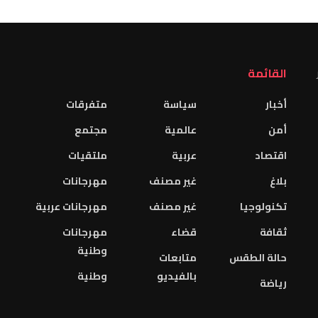
القائمة
أخبار
سياسة
متفرقات
أمن
عالمية
مجتمع
اقتصاد
عربية
ملتقيات
بلاغ
غير مصنف
مهرجانات
تكنولوجيا
غير مصنف
مهرجانات عربية
ثقافة
قضاء
مهرجانات
وطنية
حالة الطقس
متابعات
بالفيديو
وطنية
رياضة