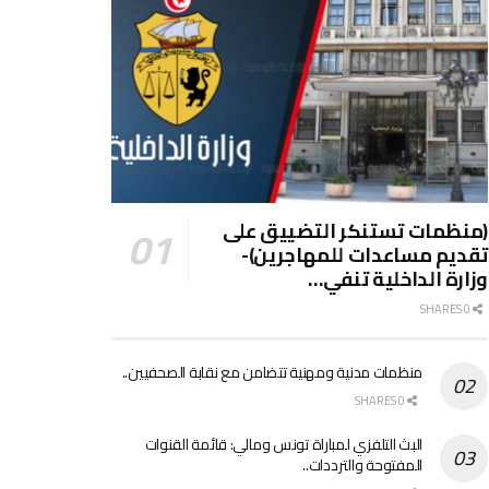
(منظمات تستنكر التضييق على
تقديم مساعدات للمهاجرين)-
وزارة الداخلية تنفي…
0 SHARES
منظمات مدنية ومهنية تتضامن مع نقابة الصحفيين..
0 SHARES
البث التلفزي لمباراة تونس ومالي: قائمة القنوات
المفتوحة والترددات..