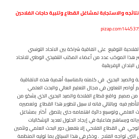
تائجه والاستجابة لمشاغل القطاع وتلبية حاجات الفلاحين
2 أكتوبر 2015 بمقر المنظمة الفلاحية التوقيع على اتفاقية شراكة بين الاتحاد التونسي
ر هذا الموكب عدد من أعضاء المكتب التنفيذي الوطني للاتحاد
لبلدان الإفريقية
لاحة والصيد البحري في كلمته بالمناسبة أهمية هذه الاتفاقية
 أواصر التعاون في مجال التعليم العالي والبحث العلمي
نبع من صميم واقع قطاع الفلاحة والصيد البحري الذي يشكو من
طير فيه وبالتالي فانه لا سبيل لتطوير هذا القطاع وتعصيره
لبحث العلمي وتوسيع دائرة اهتمامه حتى يلتصق أكثر بمشاغل
ياته ويساهم بفاعلية في إيجاد الحلول لعديد الإشكاليات
لوجي في القطاع الفلاحي إلا بتفعيل دور البحث العلمي وتثمين
التي تواجه الفلاح . وذكر في هذا السياق بما توليه المنظمة