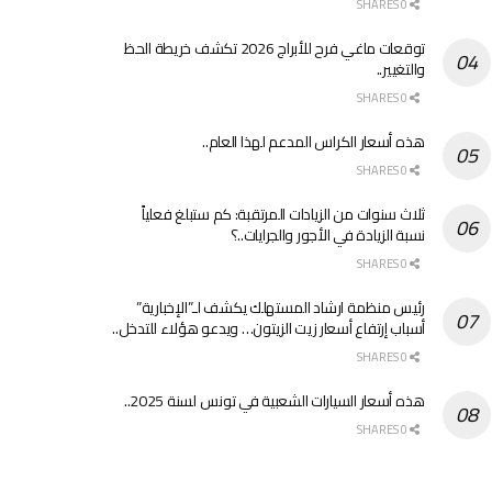
0 SHARES
توقعات ماغي فرح للأبراج 2026 تكشف خريطة الحظ
والتغيير..
0 SHARES
هذه أسعار الكراس المدعم لهذا العام..
0 SHARES
ثلاث سنوات من الزيادات المرتقبة: كم ستبلغ فعلياً
نسبة الزيادة في الأجور والجرايات..؟
0 SHARES
رئيس منظمة ارشاد المستهلك يكشف لـ”الإخبارية”
أسباب إرتفاع أسعار زيت الزيتون… ويدعو هؤلاء للتدخل..
0 SHARES
هذه أسعار السيارات الشعبية في تونس لسنة 2025..
0 SHARES