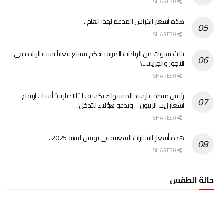
0 SHARES
هذه أسعار الكراس المدعم لهذا العام..
0 SHARES
ثلاث سنوات من الزيادات المرتقبة: كم ستبلغ فعلياً نسبة الزيادة في
الأجور والجرايات..؟
0 SHARES
رئيس منظمة ارشاد المستهلك يكشف لـ”الإخبارية” أسباب إرتفاع
أسعار زيت الزيتون… ويدعو هؤلاء للتدخل..
0 SHARES
هذه أسعار السيارات الشعبية في تونس لسنة 2025..
0 SHARES
حالة الطقس
الطقس تونس