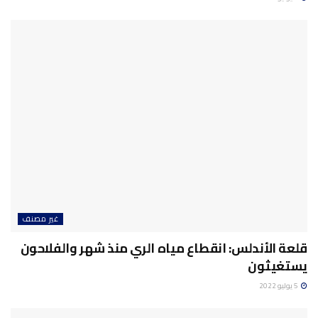
غير مصنف
قلعة الأندلس: انقطاع مياه الري منذ شهر والفلاحون
يستغيثون
5 يوليو 2022