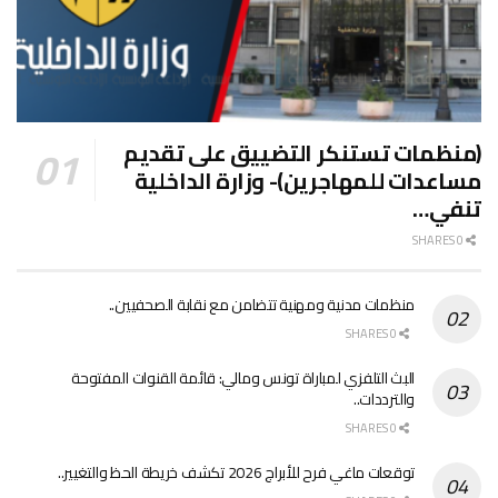
(منظمات تستنكر التضييق على تقديم
مساعدات للمهاجرين)- وزارة الداخلية
تنفي…
0 SHARES
منظمات مدنية ومهنية تتضامن مع نقابة الصحفيين..
0 SHARES
البث التلفزي لمباراة تونس ومالي: قائمة القنوات المفتوحة
والترددات..
0 SHARES
توقعات ماغي فرح للأبراج 2026 تكشف خريطة الحظ والتغيير..