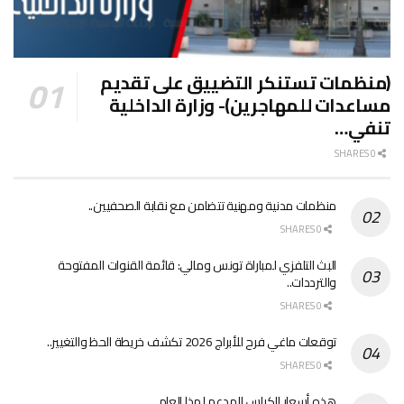
(منظمات تستنكر التضييق على تقديم
مساعدات للمهاجرين)- وزارة الداخلية
تنفي…
0 SHARES
منظمات مدنية ومهنية تتضامن مع نقابة الصحفيين..
0 SHARES
البث التلفزي لمباراة تونس ومالي: قائمة القنوات المفتوحة
والترددات..
0 SHARES
توقعات ماغي فرح للأبراج 2026 تكشف خريطة الحظ والتغيير..
0 SHARES
هذه أسعار الكراس المدعم لهذا العام..