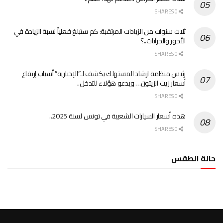
0 SHARES
ثلاث سنوات من الزيادات المرتقبة: كم ستبلغ فعلياً نسبة الزيادة في
الأجور والجرايات..؟
0 SHARES
رئيس منظمة ارشاد المستهلك يكشف لـ”الإخبارية” أسباب إرتفاع
أسعار زيت الزيتون… ويدعو هؤلاء للتدخل..
0 SHARES
هذه أسعار السيارات الشعبية في تونس لسنة 2025..
0 SHARES
حالة الطقس
الطقس تونس