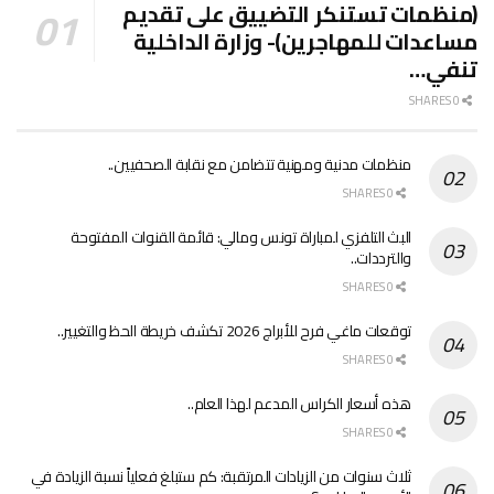
(منظمات تستنكر التضييق على تقديم
مساعدات للمهاجرين)- وزارة الداخلية
تنفي…
0 SHARES
منظمات مدنية ومهنية تتضامن مع نقابة الصحفيين..
0 SHARES
البث التلفزي لمباراة تونس ومالي: قائمة القنوات المفتوحة
والترددات..
0 SHARES
توقعات ماغي فرح للأبراج 2026 تكشف خريطة الحظ والتغيير..
0 SHARES
هذه أسعار الكراس المدعم لهذا العام..
0 SHARES
ثلاث سنوات من الزيادات المرتقبة: كم ستبلغ فعلياً نسبة الزيادة في