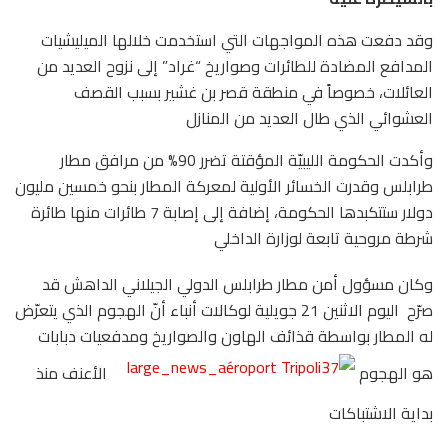
وقد دفعت هذه المواجهات التي استخدمت خلالها الميليشيات
المدافع المضادة للطائرات وصواريخ “غراد” إلى نزوح العديد من
العائلات، خصوصاً في منطقة قصر بن غشير بسبب القصف
العشوائي الذي طال العديد من المنازل
وأكدت الحكومة الليبيّة المؤقتة تضرر 90% من مرافق مطار
طرابلس وقدرت الخسائر الأولية لمعركة المطار بنحو خمسين مليون
دولار ستتكبدها الحكومة، إضافة إلى إصابة 7 طائرات منها طائرة
شرطة مروحية تابعة لوزارة الداخلي
وكان مسؤول أمن مطار طرابلس الدولي الجيلاني الداهش قد
صرّح اليوم الاثنين 21 جويلية لوكالات أنباء أنّ الهجوم الذي يتعرّض
له المطار بواسطة قذائف الهاون والصواريخ ومدفعيات دبابات
هو الهجوم
الأعنف منذ
بداية الاشتباكات