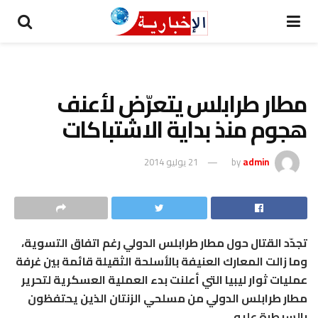
مطار طرابلس يتعرّض لأعنف
هجوم منذ بداية الاشتباكات
admin
by
21 يوليو 2014
تجدّد القتال حول مطار طرابلس الدولي رغم اتفاق التسوية،
وما زالت المعارك العنيفة بالأسلحة الثقيلة قائمة بين غرفة
عمليات ثوار ليبيا التي أعلنت بدء العملية العسكرية لتحرير
مطار طرابلس الدولي من مسلحي الزنتان الذين يحتفظون
بالسيطرة عليه