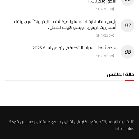
الأجور والجرايات..؟
0 SHARES
رئيس منظمة ارشاد المستهلك يكشف لـ”الإخبارية” أسباب إرتفاع
أسعار زيت الزيتون… ويدعو هؤلاء للتدخل..
0 SHARES
هذه أسعار السيارات الشعبية في تونس لسنة 2025..
0 SHARES
حالة الطقس
الطقس تونس
“الاخبارية التونسية” موقع الكتروني اخباري جامع، مستقل، يصدر عن شركة
info – plus