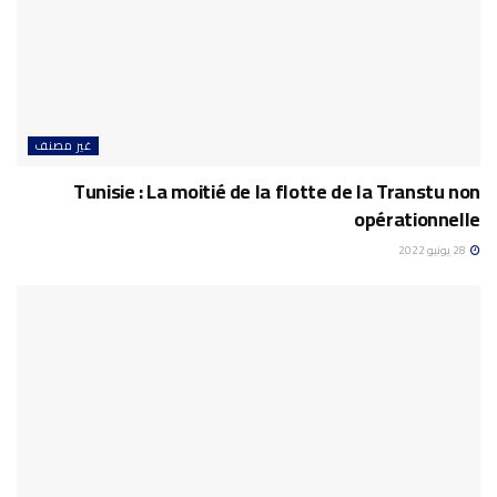
غير مصنف
Tunisie : La moitié de la flotte de la Transtu non
opérationnelle
28 يونيو 2022