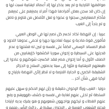
مواقفها التارخية و لم يعد يذكر لها إلا أعمالا ارهابية نسبت لها و
إن كان قد سجن بعض أفرادها فهذا أمر لا يميزهم على غيرهم
فأكثر المعارضين سجنوا و عذبوا و لعل الأفضل من قاوم و ناضل
و لم يلجأ إلى الغرب
عربيا : إن النهضة تكاد تخسر كل نصير لها في الوطن العربي
فأقوى قوة مادية و عربية تعاديها جهرا و تحمي عدوها اللدود و
قطر المساند الرسمي انكفأ على نفسه و تبين له فشلها و عدم
قدرتها على السيطرة و إخوان سوريا انكشفوا كإرهابيين من
الصنف الأول و أما إخوان مصر فقد انكسرت شوكتهم و عادوا إلى
طبيعتهم الارهابية و فرّوا إلى سينا يحملون السلاح و الجزائر
الشقيقة الكبرى و الجارة اللازمة و لا تنظر إلأى النهضة بارتياح و
تركيا فهي شأن آخر …
دوليا : الغرب ورطّ الإخوان حقيقة و زيّن لهم الحكم و سهل عليهم
السلطة ثم تخلى عنهم لغاية في نفسه و كشف ظهورهم و رفع
عنهم الغطاء و تركهم يواجهون شعوبهم و هو يفرك يديه ارتياحا
فحلم الشعوب العربية في الإخوان سقط في دائرة اليأس منهم و