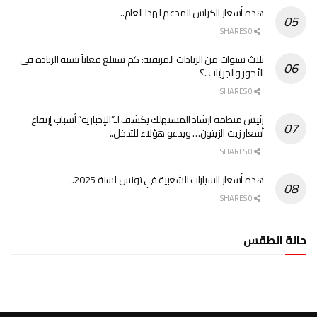
هذه أسعار الكراس المدعم لهذا العام..
0 SHARES
ثلاث سنوات من الزيادات المرتقبة: كم ستبلغ فعلياً نسبة الزيادة في
الأجور والجرايات..؟
0 SHARES
رئيس منظمة ارشاد المستهلك يكشف لـ”الإخبارية” أسباب إرتفاع
أسعار زيت الزيتون… ويدعو هؤلاء للتدخل..
0 SHARES
هذه أسعار السيارات الشعبية في تونس لسنة 2025..
0 SHARES
حالة الطقس
الطقس تونس