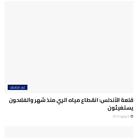
غير مصنف
قلعة الأندلس: انقطاع مياه الري منذ شهر والفلاحون
يستغيثون
5 يوليو 2022