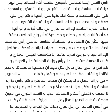
رأس التكتل رئيسا لمجلس تأسيسي منتخب أكثر أعضائه ليس لهم
دراية لا بالسياسة و لا بالقانون التشريعي و لا التنفيذي و استحوذت
هي على الحكومة و عينت رجلا منها على رأسها و هو رجل على
صدقه و اخلاصه لا دراية له بالسياسة و لا قيادة الشعوب و لا
يملك الخبرة الكافية لإدارة بلد مازال في حالة ثورية و لو أنها
هدأت قليلا و زاد في خطئه و خطأ حركته أن وزع المناصب بصفة
فيها الكثير من المحاباة و المكافأة متناسيا أنه على رأس بلد فقد
نصف صناعاته و عطلت في بعض الجهات نهائيا و تفككت مفاصل
الإدارة فيه و لم يبق تقريبا قائما إلا مؤسسة الجيش الوطني و
كانت المصيبة حيث عين على رأس وزارة الداخلية علي العريض و
هو رجل و الحق يقال حاول بكل جهد أن يصلحها فأفسدها و خدم
نظاما و انفلتت مقالدها من يديه و فعل فعله « البحيري
« في وزارة العدل و لا يمكن أن يذكره أحد بخير و هو يرأس وزارة
سيادية و لا يذكر له إلا تجميده أكثر من 70 قاضيا من غير تهمة و
لا قضية و تخطى أحكام المحاكم العليا و النكبة الكبرى في تعيين
موظف قطر و الصهر المدلل على رأس وزارة الخارجية التي كانت
في أمسّ الحاجة إلى رجل قوي يملك من الخبرة و المعرفة ما