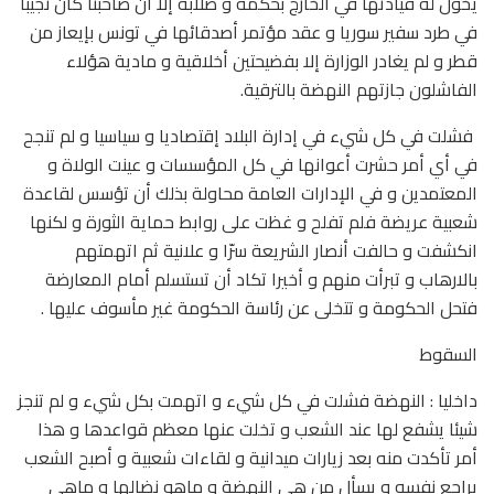
يخول له قيادتها في الخارج بحكمة و صلابة إلا أن صاحبنا كان نجيبا
في طرد سفير سوريا و عقد مؤتمر أصدقائها في تونس بإيعاز من
قطر و لم يغادر الوزارة إلا بفضيحتين أخلاقية و مادية هؤلاء
الفاشلون جازتهم النهضة بالترقية.
فشلت في كل شيء في إدارة البلاد إقتصاديا و سياسيا و لم تنجح
في أي أمر حشرت أعوانها في كل المؤسسات و عينت الولاة و
المعتمدين و في الإدارات العامة محاولة بذلك أن تؤسس لقاعدة
شعبية عريضة فلم تفلح و غظت على روابط حماية الثورة و لكنها
انكشفت و حالفت أنصار الشريعة سرّا و علانية ثم اتهمتهم
بالارهاب و تبرأت منهم و أخيرا تكاد أن تستسلم أمام المعارضة
فتحل الحكومة و تتخلى عن رئاسة الحكومة غير مأسوف عليها .
السقوط
داخليا : النهضة فشلت في كل شيء و اتهمت بكل شيء و لم تنجز
شيئا يشفع لها عند الشعب و تخلت عنها معظم قواعدها و هذا
أمر تأكدت منه بعد زيارات ميدانية و لقاءات شعبية و أصبح الشعب
يراجع نفسه و يسأل من هي النهضة و ماهو نضالها و ماهي