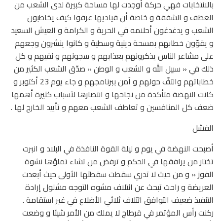
بالانتخابات فهي حركة أوجدت لها مساحة كبيرة لدى الشعب من
العطف و الشفقة و خاصة أن قياديها عرفوا كيف يخاطبون
الشعب و يدغدغون أحلامه في الحرية و الكرامة و العيش السعيد
و يقوّون خطابهم بمسحة دينية وسطية و كانوا ينشرون وجعهم
على مشاعر الناس يذكرونهم بعذابهم و سجونهم و نفيهم و كل
ذلك في « سبيل الله و الشعب و الوطن « صدّق الشعب الكثير من
خطاباتهم والتفّ حولهم و آمن ببرنامجهم و جاء يوم 23 أكتوبر و
كانت النهضة متأكدة من نجاحها و انتصارها لأسباب كثيرة أهمها
ضعف كل المنافسين و تعاطف الشعب معهم و تأييد الخارج لها .
الفشل
أصبحت النهضة في يوم و ليلة القوة النافذة في البلاد و انبرت
تختار من يرافقها في الحكم و ترفض من تشاء تملؤها نشوة
الفوز « و من حيث لا تدري سقطت سقطتها الأولى حيث أبعدت
العريضة و راحت تبحث عن ائتلاف مشوه التوجه مشلول إرادة
التنفيذ ضعيف التوافق ائتلاف ثلاثي الأضلاع في غير استقامة .
ركنت رأس المؤتمر في قرطاج لا يملك من الأمر شيئا و وضعت