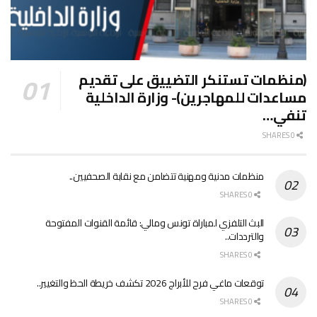
(منظمات تستنكر التضييق على تقديم
مساعدات للمهاجرين)- وزارة الداخلية
تنفي…
0 SHARES
منظمات مدنية ومهنية تتضامن مع نقابة الصحفيين..
0 SHARES
البث التلفزي لمباراة تونس ومالي: قائمة القنوات المفتوحة
والترددات..
0 SHARES
توقعات ماغي فرح للأبراج 2026 تكشف خريطة الحظ والتغيير..
0 SHARES