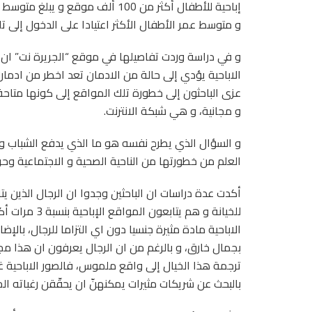
و متوسط عمر الأطفال الأكثر اعتيادا على الدخول إلى تلك المواقع 
و في دراسة وردت تفاصيلها في موقع “الجريرة نت” ان ب
الاباحية يؤدي إلى حالة من الادمان تعد اخطر من ادما
عزى الباحثون إلى خطورة تلك المواقع إلى كونها متاحة
و مجانية، و هي شبكة الانترنت.
و السؤال الذي يطرح نفسه هو ما الذي يدفع الشباب و
العلم من خطورتها من الناحية الصحية و الاجتماعية وحرما
أكدت عدة دراسات ان الباحثين وجدوا ان الرجال الذين يتا
للخيانة و هم ي
الاباحية مادة مثيرة جنسيا دون اي التزاما للرجال، بالإض
بجمال خارق، و بالرغم من ان الرجال يعرفون ان هذا مجرد
ترجمة هذا الخيال إلى واقع ملموس، فالصور الاباحية غال
بالبحث عن شريكات مثيرات يمكنهنّ ان يحقّقن رغباته الج