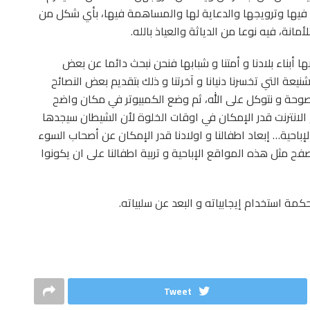
 فيها وترويجها والدعاية لها والمساهمة فيها، بأي شكل من
انة، فيه نوعا من الدياثة والعياذ بالله.
 أبناء بلادنا و أمتنا و شبابها فنحن نبحث دائما عن بعض
يعة التي تخسرنا دنيانا و آخرتنا و ذلك بتقديم بعض النصائح
النصوحة و نتوكل على الله، ثم وضع الكمبيوتر في مكان واضح
ام الانترنت قدر الإمكان في اوقات الخلوة لأن الشيطان سيجدها
باحية… إبعاد اطفالنا و اولادنا قدر الإمكان عن أصحاب السوء
ح مثل هذه المواقع الإباحية و تربية اطفالنا على ان يكونوا
لحكمة استخدام إيجابياته و البعد عن سلبياته.
Tweet