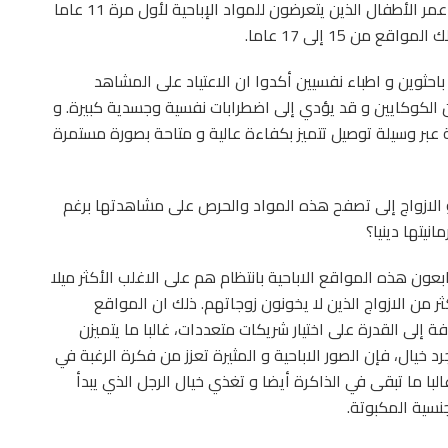
إباحية للأطفال أكثر من 100 ألف موقع و يبلغ متوسط عمر الأطفال الذين يتعرضون للمواد الإباحية لأول مرة 11 عاما
من 15 إلى 17 عاما.
احثوين و اطباء نفسيين أكدوا ان الاعتياد على المشاهد
ن الكوكايين و قد يؤدي إلى اضطرابات نفسية وجسدية كبيرة. و
 عبر وسيلة توصيل تتميز بكفاءة عالية و متاحة بصورة مستمرة
 الازواج إلى تصفح هذه المواد والحرص على مشاهدتها برغم
نيتها دينيا؟
بعون هذه المواقع الاباحية بانتظام هم على الاغلب الأكثر ميلا
تابعون المواقع الإباحية بنسبة 3 مرات أكثر من الازواج الذين لا يخونون زوجاتهم. ذلك ان المواقع
افة إلى القدرة على اختيار شريكات متعددات، غالبا ما يتميزن
 خيال، فإن الصور الاباحية و المثيرة تعزز من فكرة الرغبة في
با ما تبقى في الذاكرة أيضا و تغذي خيال الرجل الذي يبدأ
نسية المكبوتة.