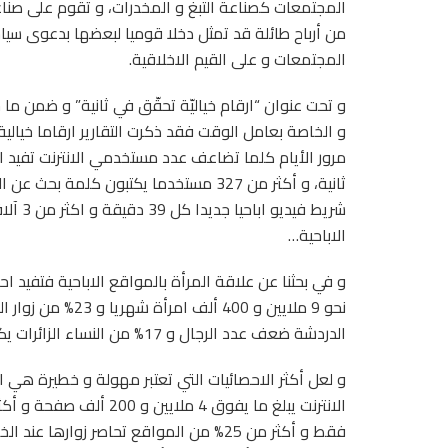
المجتمعات كصناعة التبغ و المخدرات، و تقوم على صنا
من أرباح طائلة قد تمثل دخلا قوميا لبعضها بدعوى سياسات
المجتمعات و على القيم الاخلاقية.
و تحت عنوان “ارقام خياليّة تحقّق في ثانية” و ضمن ما ج
و الخاصة بعامل الوقت فقد ذكرت التقارير ارقاما خيالية
ثانية، و أكثر من 327 مستخدما يكتبون كلمة
شريط في
الاباحية…
و في بحثنا عن علاقة المرأة بالمواقع الاباحية فتفيد اح
نحو 9 ملايين و 400
الدردشة ضعف عدد الرجال و 17% من النساء الزائرات يكافحن ادمانهن على تصفح المواقع الاباحية.
و لعل أكثر الاحصائيات التي تعتبر مهولة و خطيرة هي 
فقط و أكثر من 25% من المواقع تحاصر زواره