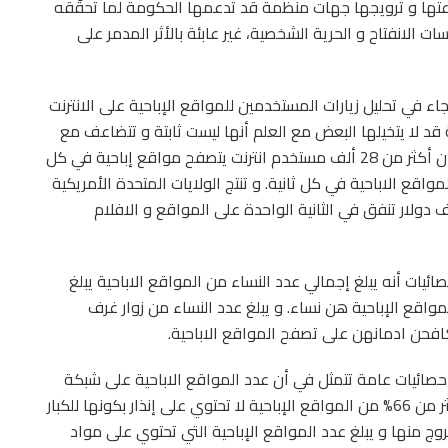
عتها و ترويجها جهات منظمة قد تدعمها الحكومة لما تحقّقه
 الانفتاح و الحرية الشخصية، غير عابئة بالأثر المدمر على
اء في تحليل زيارات المستخدمين للمواقع الإباحية على الانترنت
 قد لا يتخيلها البعض مع العلم أنها ليست ثابتة و تتضاعف مع
مرور الأيام كلما تضاعف عدد مستخدمي الانترنت تفيد ان أكثر من 28 ألف مستخدم انترنت يتصفح مواقع إباحية في كل
 بحث عن المواقع الاباحية في كل ثانية. و تنتج الولايات المتحدة الأمريكية
ديو اباحيا جديدا كل 39 دقيقة و اكثر من 3 آلاف دولار تنفق في الثانية الواحدة على المواقع و الافلام
صائيات أنه يبلغ إجمالي عدد النساء من المواقع الاباحية يبلغ
 ألف امرأة شهريا و 23% من زوار المواقع الإباحية هن نساء. و يبلغ عدد النساء من زوار غرف
احصائيات عامة تتمثل في أن عدد المواقع الاباحية على شبكة
الانترنت يبلغ ما يفوق 4 ملايين و 200 ألف صفحة و أكثر من 66% من المواقع الإباحية لا تحتوي على إنذار بكونها للكبار
ا عند الخروج منها و يبلغ عدد المواقع الإباحية التي تحتوي على مواد