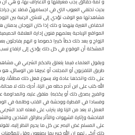
و ثمة حقائق يجب معرفتها و الاعتراف بها، و هي أن صور
بحيث تختفي العيوب التي في اجسامهنّ فضلا عن جراحا
مشاهدتها مع الوقت تؤدي إلى تلاشي الرغبة بين الزوج
انخفاض الغيرة بينهما و ذلك إذا كان الزوجان يدمنان ه
المواقع الإباحية يعلمهم فنون إدارة العلاقة الحميمي
الزواج و يعد ذلك خطأ كبيرا خصوصا و انهم يفاجئون بعد
المشكلة أن الوقوع في كل ذلك يؤدي إلى ارتفاع نسب 
ويقول العلماء فيما يتعلق بالحكم الشرعي في مشاهدة ال
طريق التلفزيون أو المجلات أو غيرها من الوسائل، هو من
على ذلك واتخذها عادة ولا يسوغ فعل ذلك مطلقًا، ولا ش
الله كتب على ابن آدم حظه من الزنا، أدرك ذلك لا محالة،
والفرج يصدق ذلك أو يكذبه) متفق عليه. والمداومة عل
وفسادا في الفطرة ووحشة في القلب وظلمة في الوجه
العمل لا يعد من الزنا ولا يترتب على فعله الحد الشرعي 
الفاحشة وإثارة الشهوات والتأثر بطرائق الشاذين والتشب
على المسلم غض البصر عن كل ما يحرم النظر إليه، لقو
ذلك أزكى لهم إن الله خبير بما يصنعون وقل للمؤمنا