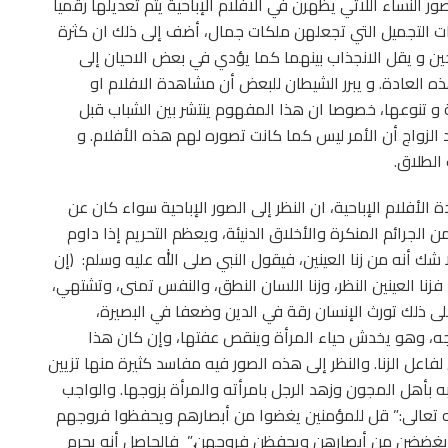
 النساء اللاتي يظهرن في الافلام الإباحية يتم تعديلها رقميا
ت التجميل التي تجعلهن ملكات جمال، أضف إلى ذلك ان كثرة
ين و يقل الانجذاب بينهما كما يؤدي في بعض الاحيان إلى
ذه العادة. و يبرر الشيطان للبعض أن مشاهدة الافلام او
ة و تنوعها، خصوصا ان هذا المفهوم ينتشر بين الشباب قبل
 الزواج أن الأمر ليس كما كانت تصوره لهم هذه الأفلام. و
الطلاق.
أفلام الإباحية، ان النظر إلى الصور الإباحية سواء كان عن
 الجرائم المنكرة والأخلاق الدنيئة، ويعظم التحريم إذا داوم
ك أنه من زنا العينين، فيقول النبي صلى الله عليه وسلم: (إن
 فزنا العينين النظر، وزنا اللسان النطق، والنفس تمنى، وتشتهي،
ى ذلك تورث الإنسان رقة في الدين وضعفا في البصيرة،
، وهو يخدش حياء المرأة وينقص عفتها، وإن كان هذا
لفاعل الزنا. والنظر إلى هذه الصور فيه مفاسد كثيرة منها تزيين
ه بأهل المجون وزهد الرجل بامرأته والمرأة بزوجها. والواجب
له تعالى:” قل للمؤمنين يغضوا من أبصارهم ويحفظوا فروجهم
ت يغضضن من أبصارهن ويحفظن فروجهن.” فالحاصل أنه يحرم