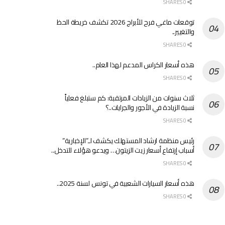
0 SHARES
توقعات ماغي فرح للأبراج 2026 تكشف خريطة الحظ
والتغيير..
0 SHARES
هذه أسعار الكراس المدعم لهذا العام..
0 SHARES
ثلاث سنوات من الزيادات المرتقبة: كم ستبلغ فعلياً
نسبة الزيادة في الأجور والجرايات..؟
0 SHARES
رئيس منظمة ارشاد المستهلك يكشف لـ”الإخبارية”
أسباب إرتفاع أسعار زيت الزيتون… ويدعو هؤلاء للتدخل..
0 SHARES
هذه أسعار السيارات الشعبية في تونس لسنة 2025..
0 SHARES