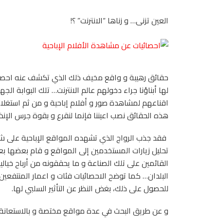
العين تزنى… و زناها “الانترنت” ؟!
حقائق رهيبة و واقع مخيف ذلك الذي تكشف عنه احصائي
لها أبناؤنا جراء دخولهم عالم الانترنت… تلك البوابة ا
اقناعهم لمشاهدة صور و أفلام إباحية و من ثم استغلا
هذه الحقائق نصب اعيننا فإنما لنقرع و بقوة جرس الإنذا
فقد جذب الرواج الذي تشهده المواقع الإباحية على شب
تحليل زيارات المستخدمين إلى المواقع و قام بعضها بعمل
القائمين على تلك الصناعة و ما يحققونه من أرباح خيا
البلدان… كما توضح الاحصائيات فئات و اعمار المنتفعين
للحصول على ذلك، بغض النظر عن التأثير السلبي لها.
و عن طريق البحث في عدة مواقع مختصة و بالاستعانة بأ