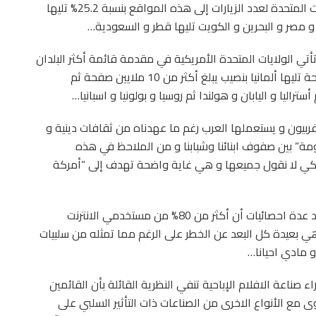
دخولا إلى أحد اشهر المواقع الإباحية، تبيّن تصدر الولايات المتحدة لعدد الزيارات إلى هذه المواقع بنسبة 25.2% تليها
أتي الولايات المتحدة الأمريكية في مقدمة قائمة أكثر البلدان
امتلاكا لصفحات جنسية بنصيب يتعدى 244.5 مليون صفحة تليها ألمانيا بنصيب يبلغ أكثر من 10 ملايين صفحة ثم
ربيون و يستعملها العرب رغم ما عهدناه من ثقافات دينية و
مومة” بين صفوف ابنائنا وشبابنا و من الملاحظ في هذه
بها كي لا نقول جميعها و هي غاية واضحة تهدف إلى “أمركة
أما عن مواقع المحادثة الفورية و غرف الدردشة فتؤكد عدة احصائيات أن أكثر من 80% من مستخدمي الانترنت
ي بعيدة كل البعد عن الخطر على الرغم مما تمثله من سلبيات
و مادي احيانا…
 صناعة الافلام الإباحية تنفي النظرية القائلة بأن القائمين
مع الأنواع الاخرى من الصناعات ذات التأثير السلبي على