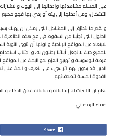
على المسلم مشاهدتها وإدخالها إلى البيوت والاشتراك
الأشكال، ومن أدخلها إلى بيته أو رضي بها فهو مضيع للأم
و بقدر ما نتطرّق إلى المشاكل التي يمكن ان يهلك بسببها
الحلول التي تجنّبنا من السقوط في فخ هذه الظاهرة الشن
للابتعاد عن المواقع الإباحية و اولها أن تنوي التوبة 
للجميع حيث لا نجعل أبنائنا يختلون به، و اجتناب استخد
فرصة للوسوسة و تهييج العزم نحو البحث عن المواقع الإ
الذين قد يكون لهم اثر سيء في التعرف و الحث على تصف
القدوة الحسنة لأصدقائهم.
نعلم ان الانترنت له إيجابياته و سلبياته فمن الذكاء و ا
صفاء الرمضاني
Share