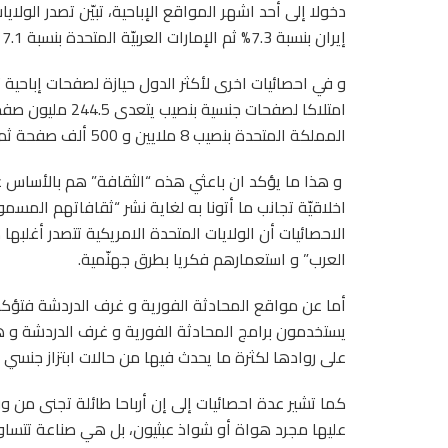
إيران بنسبة 7.3% ثم الإمارات العربيّة المتحدة بنسبة 7.1 و مصر و البحرين و الكويت تليها قطر و السعودية…
و في احصائيات اخرى لأكثر الدول حيازة لصفحات إباحية ت
المملكة المتحدة بنصيب 8 ملايين و 500 ألف صفحة ثم أستراليا و اليابان و هولندا ثم روسيا و بولونيا و اسبانيا…
و هذا ما يؤكد ان باعثي هذه “الثقافة” هم بالأساس غ
اخلاقيّة تجانب ما أتونا به لغاية نشر “ثقافاتهم المس
الاحصائيات أن الولايات المتحدة الامريكية تتصدر أغل
العرب” و استعمارهم فكريا بطرق جهنّمية.
يستخدمون برامج المحادثة الفورية و غرف الدردشة و ه
على روادها لكثرة ما يحدث فيها من حالات ابتزاز جنسي 
كما تشير عدة احصائيات إلى إن أرباحا طائلة تجنى من وراء
عليها مجرد هواة أو شواذ عبثيون، بل هي صناعة تتساوى 