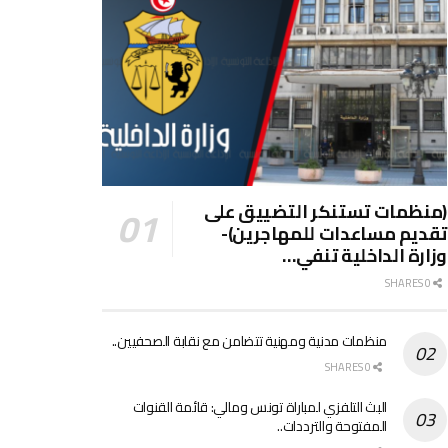
(منظمات تستنكر التضييق على
تقديم مساعدات للمهاجرين)-
وزارة الداخلية تنفي…
0 SHARES
منظمات مدنية ومهنية تتضامن مع نقابة الصحفيين..
0 SHARES
البث التلفزي لمباراة تونس ومالي: قائمة القنوات
المفتوحة والترددات..