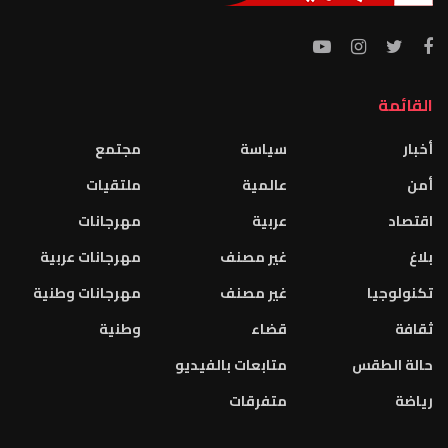
القائمة
أخبار
سياسة
مجتمع
أمن
عالمية
ملتقيات
اقتصاد
عربية
مهرجانات
بلاغ
غير مصنف
مهرجانات عربية
تكنولوجيا
غير مصنف
مهرجانات وطنية
ثقافة
قضاء
وطنية
حالة الطقس
متابعات بالفيديو
رياضة
متفرقات