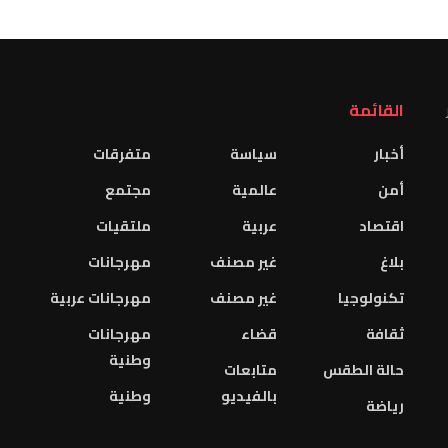
القائمة
أخبار
سياسة
متفرقات
أمن
عالمية
مجتمع
اقتصاد
عربية
ملتقيات
بلاغ
غير مصنف
مهرجانات
تكنولوجيا
غير مصنف
مهرجانات عربية
ثقافة
قضاء
مهرجانات
وطنية
حالة الطقس
متابعات
بالفيديو
وطنية
رياضة