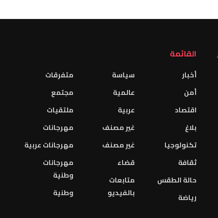
القائمة
أخبار
سياسة
متفرقات
أمن
عالمية
مجتمع
اقتصاد
عربية
ملتقيات
بلاغ
غير مصنف
مهرجانات
تكنولوجيا
غير مصنف
مهرجانات عربية
ثقافة
قضاء
مهرجانات
وطنية
حالة الطقس
متابعات
بالفيديو
وطنية
رياضة