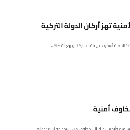
منية تهز أركان الدولة التركية
كية * الحملة أسفرت عن فقد سارة نحو ربع القضاة...
خاوف أمنية
المشفرة وأرجعت ذلك إلى مخاوف من استخدامه لنشر "دعاية