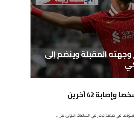
جهته المقبلة وينضم إلى
كي