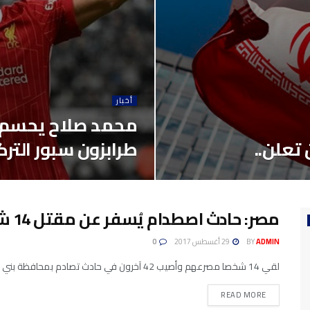
أخبار
محمد صلاح يحسم و
تعلن..
طرابزون سبور التر
مصر: حادث اصطدام يُسفر عن مقتل 14 شخصا وإصابة 42 آخرين
ADMIN
BY
29 أغسطس 2017
0
لقي 14 شخصا مصرعهم وأصيب 42 آخرون في حادث تصادم بمحافظة بني سويف في صعيد مصر في الساعات الأولى من...
READ MORE