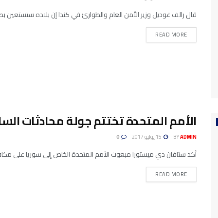
قال رالف غوديل وزير الأمن العام والطوارئ في كندا إن بلاده ستستعين بط
READ MORE
الأمم المتحدة تختتم جولة محادثات السل
ADMIN
BY
15 يوليو 2017
0
أكد ستافان دي ميستورا مبعوث الأمم المتحدة الخاص إلى سوريا على مكافح
READ MORE