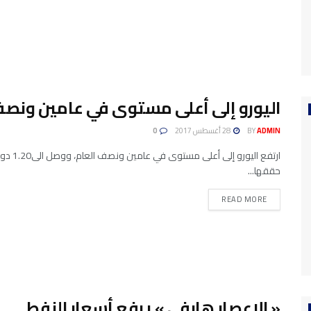
اليورو إلى أعلى مستوى في عامين ونص
ADMIN
BY
28 أغسطس 2017
0
ارتفع ا
حققها...
READ MORE
« الإعصار هارفي » يرفع أسعار النفط