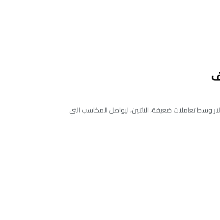
ف
ليورو إلى أعلى مستوى في عامين ونصف العام، ووصل الى1.20 دولار وسط تعاملات ضعيفة، الاثنين، ليواصل المكاسب التي