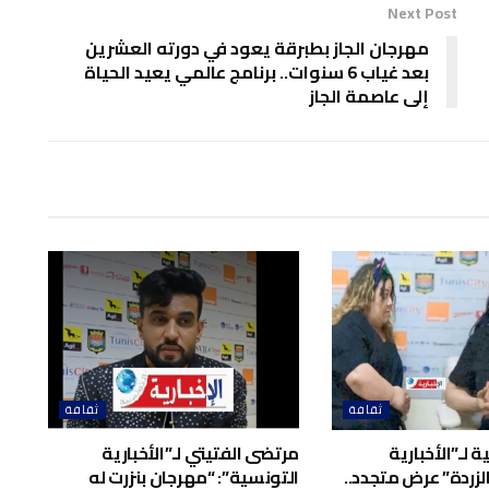
Next Post
مهرجان الجاز بطبرقة يعود في دورته العشرين
بعد غياب 6 سنوات.. برنامج عالمي يعيد الحياة
إلى عاصمة الجاز
ثقافة
ثقافة
 لـ”الأخبارية
مرتضى الفتيتي لـ”الأخبارية
لزردة” عرض متجدد..
التونسية”: “مهرجان بنزرت له