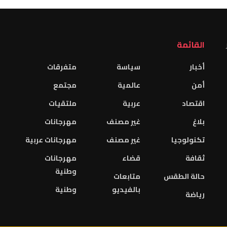
القائمة
أخبار
سياسة
متفرقات
أمن
عالمية
مجتمع
اقتصاد
عربية
ملتقيات
بلاغ
غير مصنف
مهرجانات
تكنولوجيا
غير مصنف
مهرجانات عربية
ثقافة
قضاء
مهرجانات
وطنية
حالة الطقس
متابعات
بالفيديو
وطنية
رياضة