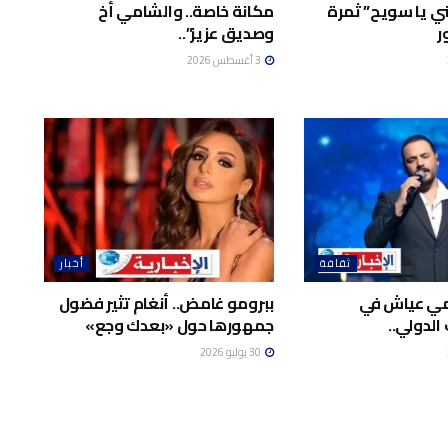
ي يا سويح” ثمرة
مكانة خاصة.. والشامي أخ
ر
وصديق عزيز”..
3 أغسطس 2026
ثقافة
أخبار
امي عياش في
ببرومو غامض.. أنغام تثير فضول
الدولي..
جمهورها حول «بعدك وجع»
30 يوليو 2026