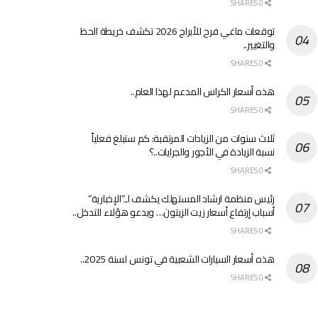
0 SHARES
توقعات ماغي فرح للأبراج 2026 تكشف خريطة الحظ
والتغيير..
0 SHARES
هذه أسعار الكراس المدعم لهذا العام..
0 SHARES
ثلاث سنوات من الزيادات المرتقبة: كم ستبلغ فعلياً
نسبة الزيادة في الأجور والجرايات..؟
0 SHARES
رئيس منظمة ارشاد المستهلك يكشف لـ”الإخبارية”
أسباب إرتفاع أسعار زيت الزيتون… ويدعو هؤلاء للتدخل..
0 SHARES
هذه أسعار السيارات الشعبية في تونس لسنة 2025..
0 SHARES