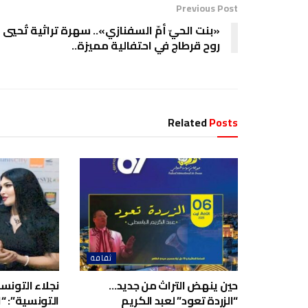
Previous Post
«بنت الحيّ أمّ السفنازي».. سهرة تراثية تُحيي
روح قرطاج في احتفالية مميزة..
Related
Posts
ثقافة
حين ينهض التراث من جديد…
نجلاء التونسية
“الزردة تعود” لعبد الكريم
التونسية”: “ا