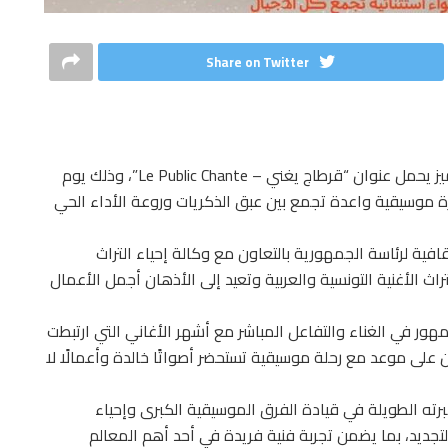
Share on Twitter
تستعد الساحة الثقافية التونسية لاحتضان حدث فني مميز يحمل عنوان “قرطاج يغني – Le Public Chante”، وذلك يوم
رطاج، في سهرة موسيقية واعدة تجمع بين عبق الذكريات وروعة الأداء الحي
فية لرئاسة الجمهورية بالتعاون مع وكالة إحياء التراث
راث الأغنية التونسية والعربية وتعيد إلى الأذهان أجمل الأعمال
ر في الغناء والتفاعل المباشر مع أشهر الأغاني التي ارتبطت
على موعد مع رحلة موسيقية تستحضر أصواتًا خالدة وأعمالًا لا
برته الطويلة في قيادة الفرق الموسيقية الكبرى وإحياء
التجديد، بما يضمن تجربة فنية فريدة في أحد أهم المعالم