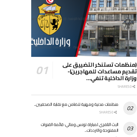
(منظمات تستنكر التضييق على
تقديم مساعدات للمهاجرين)-
وزارة الداخلية تنفي…
0 SHARES
منظمات مدنية ومهنية تتضامن مع نقابة الصحفيين..
0 SHARES
البث التلفزي لمباراة تونس ومالي: قائمة القنوات
المفتوحة والترددات..