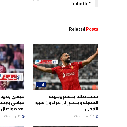
“واتساب”..
Related
Posts
أخبار
محمد صلاح يحسم وجهته
ميسي يعود إل
المقبلة وينضم إلى طرابزون سبور
ميامي ويستع
التركي
بعد مونديال 2026
4 أغسطس 2026
30 يوليو 2026