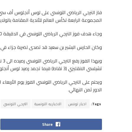
المجموعة الرابعة لكأس العالم للأندية المقامة بالولاي
وجاء هدف فوز الترجي الرياضي التونسي في الدقيقة 70 عن طريق يوسف البلايلي.
وكان الحارس البشير بن سعيد قد تصدى لضربة جزاء في الدقية
تشيلسي الانقليزي (3 نقاط) فيما تجمد رصيد لوس أنجلوس أف سي عند 0 نقطة.
ويحتم على الترجي الرياضي التونسي الفوز يوم الأربعاء
الدور ثمن النهائي.
Tags:
اخبار توننس
الاخباريه التونسية
الترجي التونسي
Share