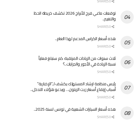
0 SHARES
توقعات ماغي فرح للأبراج 2026 تكشف خريطة الحظ
والتغيير..
0 SHARES
هذه أسعار الكراس المدعم لهذا العام..
0 SHARES
ثلاث سنوات من الزيادات المرتقبة: كم ستبلغ فعلياً
نسبة الزيادة في الأجور والجرايات..؟
0 SHARES
رئيس منظمة ارشاد المستهلك يكشف لـ”الإخبارية”
أسباب إرتفاع أسعار زيت الزيتون… ويدعو هؤلاء للتدخل..
0 SHARES
هذه أسعار السيارات الشعبية في تونس لسنة 2025..
0 SHARES