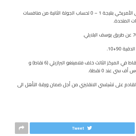
فاز الترجي الرياضي التونسي على لوس أنجلوس أف سي الأمريكي بنتيجة 1 – 0 لحساب الجولة الثانية من منافسات
ات المتحدة.
 90+10.
وبهذا الفوز رفع الترجي الرياضي التونسي رصيده الى 3 نقاط في المركز الثالث خلف فلامينغو البرازيلي (6 نقاط) و
 القادم على تشيلسي الانقليزي من أجل ضمان ورقة التأهل الى
Tweet