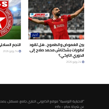
أخبار
بين الغموض والطموح.. هل تقود
النجم الساحلي
تطورات بشكتاش محمد صلاح إلى
14 يوليو 2026
الدوري التركي؟
24 يوليو 2026
“الاخبارية التونسية” موقع الكتروني اخباري جامع، مستقل، يصدر
عن شركة info – plus