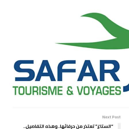
Next Post
“الستاغ” تعتذر من حرفائها..وهذه التفاصيل..