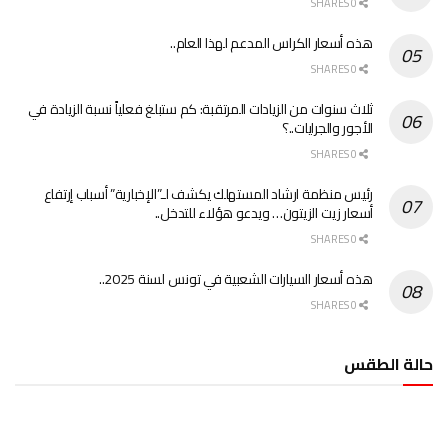
0 SHARES
هذه أسعار الكراس المدعم لهذا العام..
0 SHARES
ثلاث سنوات من الزيادات المرتقبة: كم ستبلغ فعلياً نسبة الزيادة في
الأجور والجرايات..؟
0 SHARES
رئيس منظمة ارشاد المستهلك يكشف لـ”الإخبارية” أسباب إرتفاع
أسعار زيت الزيتون… ويدعو هؤلاء للتدخل..
0 SHARES
هذه أسعار السيارات الشعبية في تونس لسنة 2025..
0 SHARES
حالة الطقس
الطقس تونس