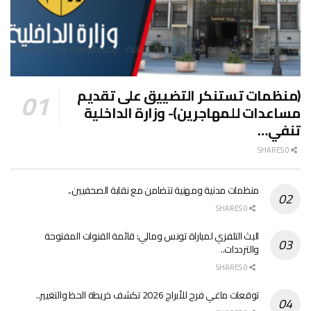
(منظمات تستنكر التضييق على تقديم
مساعدات للمهاجرين)- وزارة الداخلية
تنفي…
0 SHARES
منظمات مدنية ومهنية تتضامن مع نقابة الصحفيين..
0 SHARES
البث التلفزي لمباراة تونس ومالي: قائمة القنوات المفتوحة
والترددات..
0 SHARES
توقعات ماغي فرح للأبراج 2026 تكشف خريطة الحظ والتغيير..