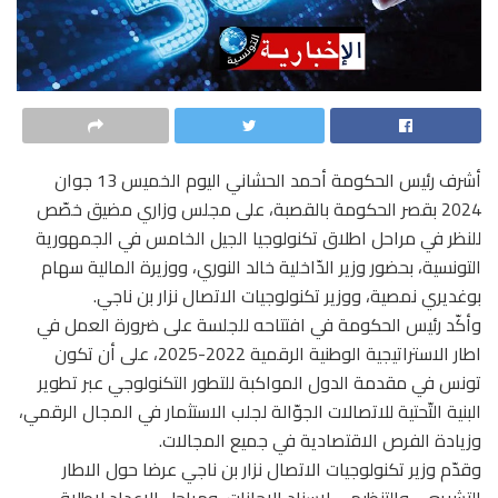
أشرف رئيس الحكومة أحمد الحشاني اليوم الخميس 13 جوان
2024 بقصر الحكومة بالقصبة، على مجلس وزاري مضيق خصّص
للنظر في مراحل اطلاق تكنولوجيا الجيل الخامس في الجمهورية
التونسية، بحضور وزير الدّاخلية خالد النوري، ووزيرة المالية سهام
بوغديري نمصية، ووزير تكنولوجيات الاتصال نزار بن ناجي.
وأكّد رئيس الحكومة في افتتاحه للجلسة على ضرورة العمل في
اطار الاستراتيجية الوطنية الرقمية 2022-2025، على أن تكون
تونس في مقدمة الدول المواكبة للتطور التكنولوجي عبر تطوير
البنية التّحتية للاتصالات الجوّالة لجلب الاستثمار في المجال الرقمي،
وزيادة الفرص الاقتصادية في جميع المجالات.
وقدّم وزير تكنولوجيات الاتصال نزار بن ناجي عرضا حول الاطار
التشريعي والتنظيمي لاسناد الاجازات، ومراحل الاعداد لاطلاق