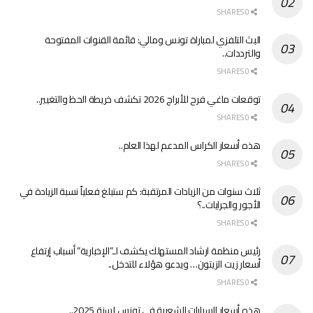
0 SHARES
البث التلفزي لمباراة تونس ومالي: قائمة القنوات المفتوحة
والترددات..
0 SHARES
توقعات ماغي فرح للأبراج 2026 تكشف خريطة الحظ والتغيير..
0 SHARES
هذه أسعار الكراس المدعم لهذا العام..
0 SHARES
ثلاث سنوات من الزيادات المرتقبة: كم ستبلغ فعلياً نسبة الزيادة في
الأجور والجرايات..؟
0 SHARES
رئيس منظمة ارشاد المستهلك يكشف لـ”الإخبارية” أسباب إرتفاع
أسعار زيت الزيتون… ويدعو هؤلاء للتدخل..
0 SHARES
هذه أسعار السيارات الشعبية في تونس لسنة 2025..