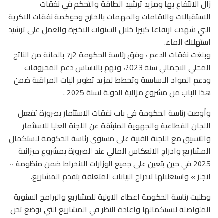
زال الانتفاع بها ومزيد ترشيد الطاقة والتحكم في نفقات
الاستقبالات والاقامات والمهمات بالخارج وحوكمة نفقات الاكرية
التي شهدت ارتفاعا كبيرا خلال السنوات الاخيرة والعمل على ترشيد
استهلاك الماء.
وبلغت نفقات الدعم ، وفق رئاسة الحكومة 2ر7 بالمائة من الناتج
المحلي الاجمالي سنة 2023، وتهم بالاساس دعم المحروقات
ودعم المواد الاساسية وتخطط لمزيد تطوير آليات المراقبة ضمن
هذا الباب من مشروع مزانية الدولة لسنة 2025 .
وأوصت رئاسة الحكومة في باب نفقات الاستثمار بضرورة تفعيل
اللجان القطاعية والجهوية المنبثقة عن اللجنة العليا للاستثمار
والتنسيق مع اللجنة الفنية على مستوى رئاسة الحكومة لاستكمال
المشاريع وادراج الانعكاس المالي عند الضرورة بمشروع ميزانية
2025 في حين يتعين على جميع الوزارات الانخراط ضمن منظومة «
انجاز » واستغلالها لادراج البيانات المتعلقة بتقدم المشاريع.
وطلبت رئاسة الحكومة اعطاء الاولية للمشاريع والبرامج السنوية
المتواصلة لاستكمالها واعادة النظر في المشاريع التي توضع تحن