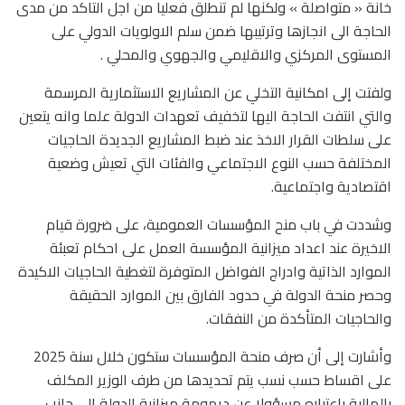
خانة « متواصلة » ولكنها لم تنطلق فعليا من اجل التاكد من مدى
الحاجة الى انجازها وترتيبها ضمن سلم الاولويات الدولي على
المستوى المركزي والاقليمي والجهوي والمحلي .
ولفتت إلى امكانية التخلي عن المشاريع الاستثمارية المرسمة
والتي انتفت الحاجة اليها لتخفيف تعهدات الدولة علما وانه يتعين
على سلطات القرار الاخذ عند ضبط المشاريع الجديدة الحاجيات
المختلفة حسب النوع الاجتماعي والفئات التي تعيش وضعية
اقتصادية واجتماعية.
وشددت في باب منح المؤسسات العمومية، على ضرورة قيام
الاخيرة عند اعداد ميزانية المؤسسة العمل على احكام تعبئة
الموارد الذاتية وادراج الفواضل المتوفرة لتغطية الحاجيات الاكيدة
وحصر منحة الدولة في حدود الفارق بين الموارد الحقيقة
والحاجيات المتأكدة من النفقات.
وأشارت إلى أن صرف منحة المؤسسات ستكون خلال سنة 2025
على اقساط حسب نسب يتم تحديدها من طرف الوزير المكلف
بالمالية باعتباره مسؤولا عن ديمومة ميزانية الدولة الى جانب