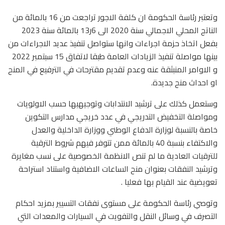
وتعتبر رئاسة الحكومة ان كلفة الاجور تراجعت من 16 بالمائة من
الناتج المحلي الاجمالي سنة 2020 الى 6ر13 بالمائة سنة 2023
بفعل اتخاذ حزمة اجراءات وانها ستواصل تنفيذ عديد الاجراءات من
بينها مواصلة تنفيذ الزيادات العامة طبقا لاتفاق 15 سبتمبر 2022
و الاوامر المنبثقة عنه وعدم تقديم مقترحات في الترفيع في المنح
او احداث منح جديدة.
وستعمل كذلك على ترشيد الانتدابات وتوجيهيها حسب الاولويات
ومواصلة التخفيض التدريجي في عدد خريجي مدارس التكوين
خاصة بالنسبة لوزارة الدفاع الوطني ووزارة الداخلية والعدل
والاكتفاء بنسبة 40 بالمائة ممن تتوفر فيهم شروط الترقية
للترقيات العادية ما لم تنص الانظمة الخصوصية على نسب مغايرة
وترشيد النفقات بعنوان منح الساعات الاضافية واستناد استراحة
تعويضية عند القيام بها فعليا .
وتوصي رئاسة الحكومة على مستوى نفقات التسيير بمزيد احكام
التصرف في وسائل النقل والتفويت في السيارات والمعدات التي