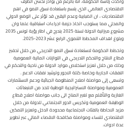
وأكدت رئاسة الحكومة، أنه بالرغم من بوادر تحسن الظرف
الاقتصادي العالمي الذي يتسم باستعادة نسق النمو في اهم
الاقتصاديات ، ان الضبابية وعدم اليقين قد تؤثر على الوضع الدولي
والمحلي مما يستوجب اتخاذ حزمة اجراءات استباقية علما وان
مشروع ميزانية الدولة لسنة 2025 يندرج في اطار رؤية تونس 2035
وبلوغ اهداف المخطط التنموي الرابع عشر 2023-2025.
وتخطط الحكومة لاستعادة نسق النمو التدريجي من خلال تحفيز
قطاع الانتاج والتحكم التدريجي في التوازنات المالية العمومية
وذلك من خلال تعزيز استخلاص موارد الدولة من ناحية والتحكم في
النفقات الجارية وخاصة كتلة الاجور وترشيد نفقات الدعم .
وتسعى إلى مواصلة اصلاح المنظومة الجبائية ودعم الاستثمارات
العمومية ومواصلة الاستراتيجية الوطنية للحد من الانبعاثات
الغازية والتأقلم مع تغير المناخ الى جانب مواصلة اصلاح قطاع
الوظيفة العمومية وتكريس الدور الاجتماعي للدولة من خلال
مزيد الاحاطة بالفئات الاجتماعية محدودة الدخل وتعزيز التمكين
الاقتصادي للنساء ومواصلة مكافحة الاقصاء المالي عبر تطوير
عدة ادوات.