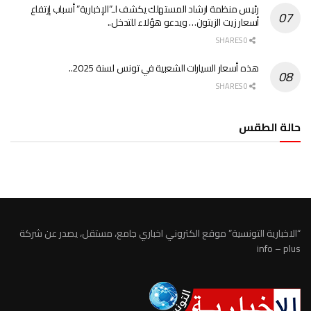
رئيس منظمة ارشاد المستهلك يكشف لـ”الإخبارية” أسباب إرتفاع
أسعار زيت الزيتون… ويدعو هؤلاء للتدخل..
0 SHARES
هذه أسعار السيارات الشعبية في تونس لسنة 2025..
0 SHARES
حالة الطقس
الطقس تونس
“الاخبارية التونسية” موقع الكتروني اخباري جامع، مستقل، يصدر عن شركة
info – plus