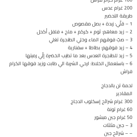
200 غرام عدس
طريقة التحضير
1 – قلّي: زبدة + بصل مقصوص
2 – زيد معاهم: ثوم + كركم + ملح + فلفل أكحل
3 – صبّ فوقهم الماء وخلي الطنجرة تغلي
4 – زيد فوقهم: بطاطا + سفنارية
5 – زيد للطنجرة العدس بعد ما تطيب الخضرة إلّي رميتها
6 – باستعمال الخلاط: ارحي الشربة الي طابت وزيد فوقها الكرام
فراش
لحمة تن بالدجاج
المقادير
300 غرام شرائح إسكلوب الدجاج
60 غرام تونة
50 غرام جبن مبشور
3 – جبن مثلثات
– – شرائح جبن