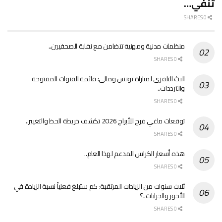
تنفي…
0 SHARES
منظمات مدنية ومهنية تتضامن مع نقابة الصحفيين..
0 SHARES
البث التلفزي لمباراة تونس ومالي: قائمة القنوات المفتوحة
والترددات..
0 SHARES
توقعات ماغي فرح للأبراج 2026 تكشف خريطة الحظ والتغيير..
0 SHARES
هذه أسعار الكراس المدعم لهذا العام..
0 SHARES
ثلاث سنوات من الزيادات المرتقبة: كم ستبلغ فعلياً نسبة الزيادة في
الأجور والجرايات..؟
0 SHARES