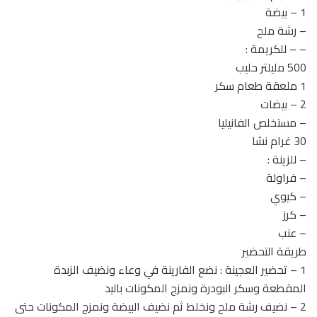
1 – بيضة
– رشة ملح
– – للكريمة :
500 مليلتر حليب
1 ملعقة طعام سكر
2 – بيضات
– مستخلص الفانيليا
30 غرام نشا
– للزينة :
– فراولة
– كيوي
– كرز
– عنب
طريقة التحضير
1 – تحضير العجينة : نضع الفارينة في وعاء ونضيف الزبدة
المقطعة وسكر البودرة ونمزج المكونات باليد
2 – نضيف رشة ملح ونخلط ثم نضيف البيضة ونمزج المكونات حتى