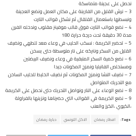
نحصل على عجينة متماسكة
3 – نرش القليل من الفارينة على مكان العمل ونضع العجينة
ونبسطها باستعمال القلقال ثم نشكل قوالب التارت
4 – نضع قوالب التارت فوق قالب موفينز مقلوب وندخله الفرن
مدة 30 دقيقة تحت درجة حرارة 180
5 – تحضير الكريمة : نسكب الحليب في وعاء معد للطهي ونضيف
القليل من السكر ونتركه على نار متوسطة حتى يسخن
6 – نضع كمية السكر المتبقية في وعاء ونضيف البيضتين
ومستخلص الفانيليا ونمزج المكونات جيدا
7 – نضيف النشا ونمزج المكونات ثم نضيف الخليط للحليب الساخن
مع التحريك المتواصل
8 – نضع الوعاء على النار ونواصل التحريك حتى نحصل على الكريمة
9 – نضع الكريمة في القوالب التي حضرناها ونزينها بالفراولة
،الكيوي ،الكرز والعنب
Tags:
افطار رمضان
الاكل التونسي
دبارة رمضان