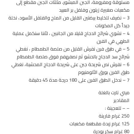
مسلوقة ومفرومة، الجبن المبشور، مثلثات الجبن مقطع إلى
مكعبات صغيرة زيتون وفلفل بر العبيد
3 – نضيف للخليط بيضتين القليل من الملح والفلفل الأسود، نخلة
جيداً كل المكونات
4 – نشوي شرائح الدجاج قليلا من الجانبين ، لأننا سنكمل عملية
الطهي في الفرن
5 – في طبق فرن نفرش القليل من صلصة الطمطام ، نغطي
شرائح سد الدجاج بالحشو ثم نصفهفم فوق صلصة الطمطام
6 – نفرش نص شريحة جبن على شريحة الدجاج المحشية، نغطي
طبق الفرن بورق الألومنيوم
7 – ندخل الطبق الفرن على 180 درجة مدة 45 دقيقة
ميني تارت بالغلة
المقادير
– – للعجينة :
250 غرام فارينة
125 غرام زبدة مقطعة مكعبات
80 غرام سكر بودرة