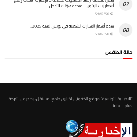
رئيس منظمة ارشاد المستهلك يكشف لـ”الإخبارية” أسباب إرتفاع
أسعار زيت الزيتون… ويدعو هؤلاء للتدخل..
0 SHARES
هذه أسعار السيارات الشعبية في تونس لسنة 2025..
0 SHARES
حالة الطقس
الطقس تونس
“الاخبارية التونسية” موقع الكتروني اخباري جامع، مستقل، يصدر عن شركة
info – plus