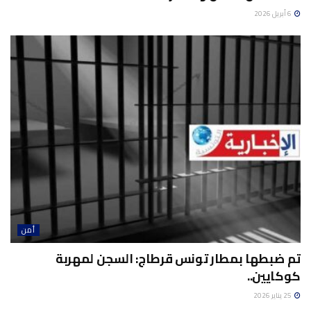
6 أبريل 2026
أمن
تم ضبطها بمطار تونس قرطاج: السجن لمهربة
كوكايين..
25 يناير 2026