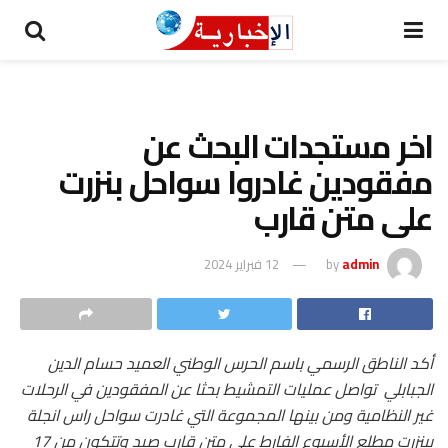
اخر مستجدات البحث عن
مفقودين غادروا سواحل بنزرت
على متن قارب
admin
by
12 فبراير 2024
أكد الناطق الرسمي باسم الحرس الوطني العميد حسام الدين
الجبابلي تواصل عمليات التمشيط بحثا عن المفقودين في الرحلات
غير النظامية ومن بينها المجموعة التي غادرت سواحل راس انجلة
ببنزرت مطلع الأسبوع الفارط على متن قارب صيد وتتكون من 17