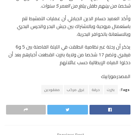
شخصا من بينهم طفل يبلغ من العمر 5 سنوات.
وأكد العميد حسام الدين الجبابلي أن عمليات التمشيط تتم
باستعمال مروحية وبالاشتراك بين جيش البحر والحرس البحري
وبالاستعانة بالخوافر البحرية.
يذكر أن رحلة غير نظامية انطلقت في الليلة الفاصلة بين 5 و6
فيفري وتضم 17 شخصا من ولاية بنزرت انقطعت أخبارهم بعد أن
دخلوا المياه الإيطالية حسب عائلاتهم
المصدر:موزاييك
Tags:
بنزرت
حرقة
غرق مركب
مفقودين
Previous Post