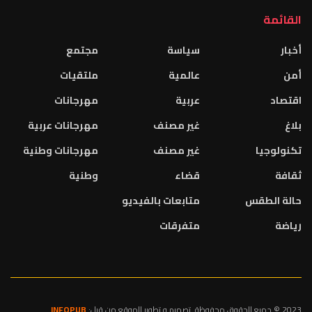
القائمة
أخبار
سياسة
مجتمع
أمن
عالمية
ملتقيات
اقتصاد
عربية
مهرجانات
بلاغ
غير مصنف
مهرجانات عربية
تكنولوجيا
غير مصنف
مهرجانات وطنية
ثقافة
قضاء
وطنية
حالة الطقس
متابعات بالفيديو
رياضة
متفرقات
2023 © جميع الحقوق محفوظة. تصميم و تطوير الموقع من قبل:
INFOPUB