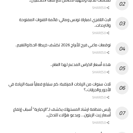
منظمات مدنية ومهنية تتضامن مع نقابة الصحفيين..
0 SHARES
البث التلفزي لمباراة تونس ومالي: قائمة القنوات المفتوحة
والترددات..
0 SHARES
توقعات ماغي فرح للأبراج 2026 تكشف خريطة الحظ والتغيير..
0 SHARES
هذه أسعار الكراس المدعم لهذا العام..
0 SHARES
ثلاث سنوات من الزيادات المرتقبة: كم ستبلغ فعلياً نسبة الزيادة في
الأجور والجرايات..؟
0 SHARES
رئيس منظمة ارشاد المستهلك يكشف لـ”الإخبارية” أسباب إرتفاع
أسعار زيت الزيتون… ويدعو هؤلاء للتدخل..
0 SHARES