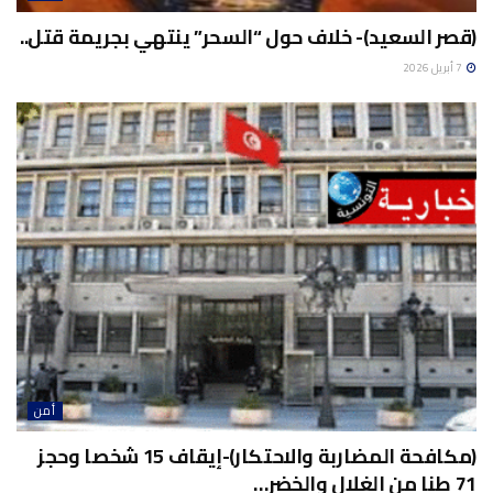
(قصر السعيد)- خلاف حول “السحر” ينتهي بجريمة قتل..
7 أبريل 2026
أمن
(مكافحة المضاربة والاحتكار)-إيقاف 15 شخصا وحجز
71 طنا من الغلال والخضر…