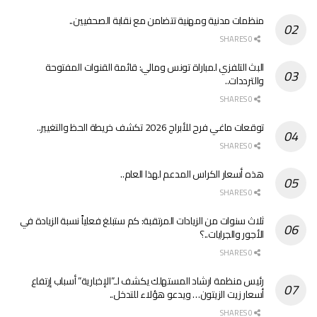
منظمات مدنية ومهنية تتضامن مع نقابة الصحفيين..
0 SHARES
البث التلفزي لمباراة تونس ومالي: قائمة القنوات المفتوحة
والترددات..
0 SHARES
توقعات ماغي فرح للأبراج 2026 تكشف خريطة الحظ والتغيير..
0 SHARES
هذه أسعار الكراس المدعم لهذا العام..
0 SHARES
ثلاث سنوات من الزيادات المرتقبة: كم ستبلغ فعلياً نسبة الزيادة في
الأجور والجرايات..؟
0 SHARES
رئيس منظمة ارشاد المستهلك يكشف لـ”الإخبارية” أسباب إرتفاع
أسعار زيت الزيتون… ويدعو هؤلاء للتدخل..
0 SHARES