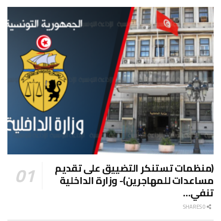
(منظمات تستنكر التضييق على تقديم
مساعدات للمهاجرين)- وزارة الداخلية
تنفي…
0 SHARES