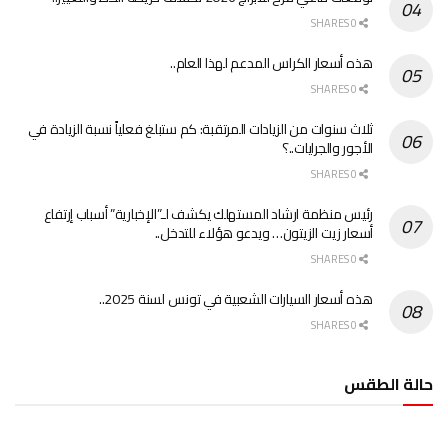
0 SHARES
هذه أسعار الكراس المدعم لهذا العام..
0 SHARES
ثلاث سنوات من الزيادات المرتقبة: كم ستبلغ فعلياً نسبة الزيادة في
الأجور والجرايات..؟
0 SHARES
رئيس منظمة ارشاد المستهلك يكشف لـ”الإخبارية” أسباب إرتفاع
أسعار زيت الزيتون… ويدعو هؤلاء للتدخل..
0 SHARES
هذه أسعار السيارات الشعبية في تونس لسنة 2025..
0 SHARES
حالة الطقس
الطقس تونس