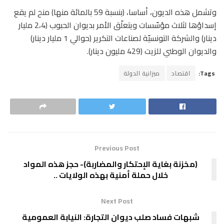
وتشمل هذه الديون، أساسا، (بنسبة 59 بالمائة منها) منح لم يقع
إسداؤها لثلاث مؤسّسات ويتعلّق الأمر بديوان الحبوب (2،4 مليار
دينار) والشركة التونسيّة لصناعات التكرير (حوالي 1 مليار دينار)
والديوان الوطني للزيت (429 مليون دينار).
Tags:
اقتصاد
ميزانية الدولة
Previous Post
(مخزنة بغاية الإحتكار والمضاربة)- حجز هذه المواد
خلال حملة أمنية بهذه الولايات ..
Next Post
شبهات فساد صلب ديوان التجارة: النيابة العمومية