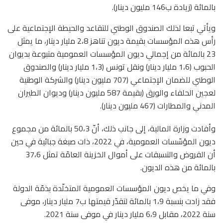
بالمائة (زيادة ب146 مليون دينار).
ويأتي تبعا لذلك الصندوق الوطني للتقاعد والحيطة الإجتماعية على
رأس هذه المؤسسات بقيمة ديون تناهز 2،8 مليار دينار، ما يمثل
23 بالمائة من إجمالي ديون المؤسسات العمومية متبوعة بديوان
الحبوب (1،6 مليار دينار) ونقل تونس (1،3 مليار دينار) والصندوق
الوطني للضمان الإجتماعي (707 مليون دينار) والشركة الوطنية
لعجين الحلفاء والورق (بقيمة 587 مليون دينار) وديوان الطيران
المدني والمطارات (467 مليون دينار).
وأفادت وزارة المالية، إلى جانب ذلك، أنّ 50،3 بالمائة من مجموع
ديون المؤسّسات العمومية، في 2022، ذات صبغة جبائية في حين
أن القروض والتسبقات على أموال الخزينة العامّة تمثل 37،6
بالمائة من هذه الديون.
وفي ما يخص ديون المؤسسات العمومية المتخلّدة بذمّة الدولة
فقد زادت بنسبة 1،9 بالمائة لتقدّر قيمتها ب7 مليار دينار، موفى
سنة 2022، مقابل 6،9 مليار دينار في موفى سنة 2021.