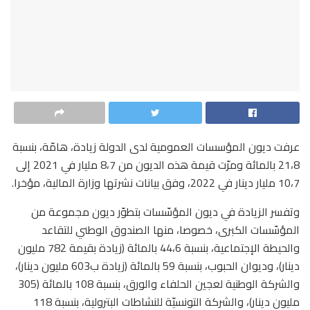
عرفت ديون المؤسسات العمومية لدى الدولة زيادة، هامّة، بنسبة
21،8 بالمائة ومرّت قيمة هذه الديون من 8،7 مليار في 2021 إلى
10،7 مليار دينار في 2022، وفق بيانات نشرتها وزارة المالية، مؤخرا.
وتفسر الزيادة في ديون المؤسّسات بتطوّر ديون مجموعة من
المؤسّسات الكبرى، خصوصا، منها الصندوق الوطني للتقاعد
والحيطة الإجتماعية، بنسبة 44،6 بالمائة (زيادة بقيمة 782 مليون
دينار)، وديوان الحبوب، بنسبة 59 بالمائة (زيادة ب603 مليون دينار)،
والشركة الوطنية لعجين الحلفاء والورق، بنسبة 108 بالمائة (305
مليون دينار)، والشركة التونسيّة للنشاطات البترولية، بنسبة 118