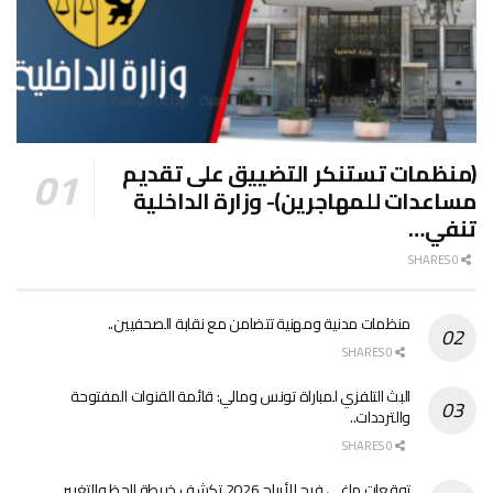
(منظمات تستنكر التضييق على تقديم
مساعدات للمهاجرين)- وزارة الداخلية
تنفي…
0 SHARES
منظمات مدنية ومهنية تتضامن مع نقابة الصحفيين..
0 SHARES
البث التلفزي لمباراة تونس ومالي: قائمة القنوات المفتوحة
والترددات..
0 SHARES
توقعات ماغي فرح للأبراج 2026 تكشف خريطة الحظ والتغيير..