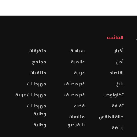
القائمة
أخبار
سياسة
متفرقات
أمن
عالمية
مجتمع
اقتصاد
عربية
ملتقيات
بلاغ
غير مصنف
مهرجانات
تكنولوجيا
غير مصنف
مهرجانات عربية
ثقافة
قضاء
مهرجانات
وطنية
حالة الطقس
متابعات
بالفيديو
وطنية
رياضة