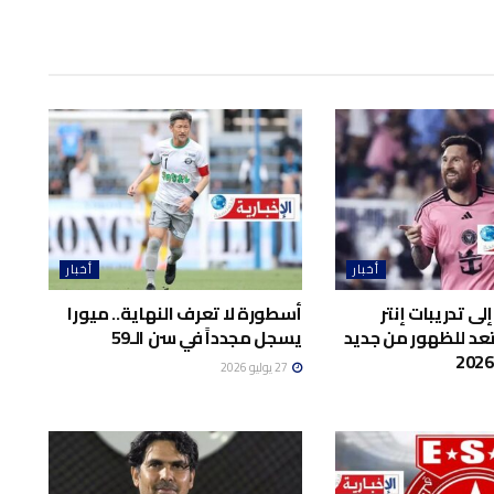
أخبار
أخبار
ى تدريبات إنتر
أسطورة لا تعرف النهاية.. ميورا
د للظهور من جديد
يسجل مجدداً في سن الـ59
27 يوليو 2026