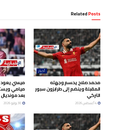
Related
Posts
أخبار
محمد صلاح يحسم وجهته
ميسي يعود إل
المقبلة وينضم إلى طرابزون سبور
ميامي ويستع
التركي
بعد مونديال 2026
4 أغسطس 2026
30 يوليو 2026