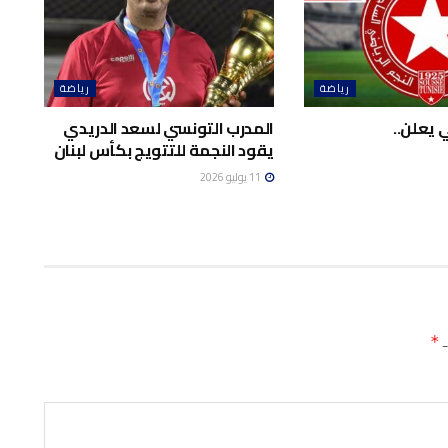
رياضة
رياضة
 يعلن..
المدرب التونسي لسعد الدريدي
يقود النجمة للتتويج بكأس لبنان
11 يوليو 2026
ـ
*