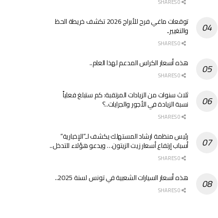
0 SHARES
توقعات ماغي فرح للأبراج 2026 تكشف خريطة الحظ
والتغيير..
0 SHARES
هذه أسعار الكراس المدعم لهذا العام..
0 SHARES
ثلاث سنوات من الزيادات المرتقبة: كم ستبلغ فعلياً
نسبة الزيادة في الأجور والجرايات..؟
0 SHARES
رئيس منظمة ارشاد المستهلك يكشف لـ”الإخبارية”
أسباب إرتفاع أسعار زيت الزيتون… ويدعو هؤلاء للتدخل..
0 SHARES
هذه أسعار السيارات الشعبية في تونس لسنة 2025..
0 SHARES