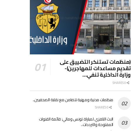
(منظمات تستنكر التضييق على
تقديم مساعدات للمهاجرين)-
وزارة الداخلية تنفي…
0 SHARES
منظمات مدنية ومهنية تتضامن مع نقابة الصحفيين..
0 SHARES
البث التلفزي لمباراة تونس ومالي: قائمة القنوات
المفتوحة والترددات..