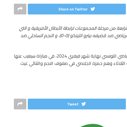
Share on Twitter
ديسمبر 2023 مباريات الجولة الرابعة من مرحلة المجموعات لرابطة الأبطال الأفريقية و التي
أسفرت عن تعادل ممثلي تونس في المسابقة، الترجي الرياضي ضد مُضيفه بيترو اتليتكو (0-0)، و النجم الساحلي ضد
وسيواجه النجم الساحلي في الجولة القادمة الترجي الرياضي التونسي نهاية شهر فيفري 2024، في مباراة سيغيب عنها
ات الثلاثاء وهم حمزة الجلاصي في صفوف النجم والثنائي غيث
Tweet