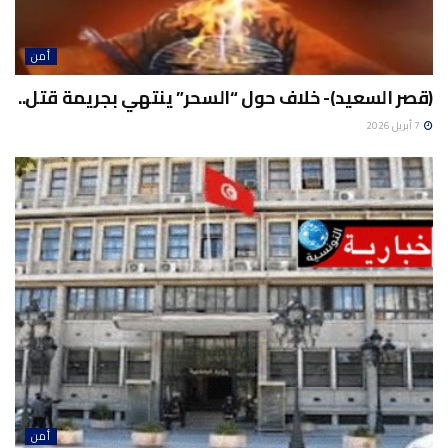
أمن
(قصر السعيد)- خلاف حول “السحر” ينتهي بجريمة قتل..
7 أبريل 2026
أمن