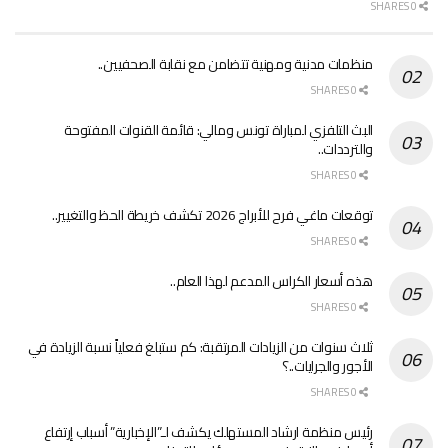
0 SHARES
منظمات مدنية ومهنية تتضامن مع نقابة الصحفيين..
0 SHARES
البث التلفزي لمباراة تونس ومالي: قائمة القنوات المفتوحة
والترددات..
0 SHARES
توقعات ماغي فرح للأبراج 2026 تكشف خريطة الحظ والتغيير..
0 SHARES
هذه أسعار الكراس المدعم لهذا العام..
0 SHARES
ثلاث سنوات من الزيادات المرتقبة: كم ستبلغ فعلياً نسبة الزيادة في
الأجور والجرايات..؟
0 SHARES
رئيس منظمة ارشاد المستهلك يكشف لـ”الإخبارية” أسباب إرتفاع