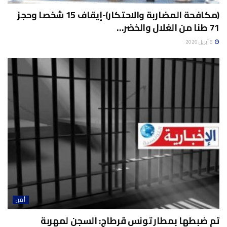
(مكافحة المضاربة والاحتكار)-إيقاف 15 شخصا وحجز
71 طنا من الغلال والخضر…
6 أبريل 2026
أمن
تم ضبطها بمطار تونس قرطاج: السجن لمهربة