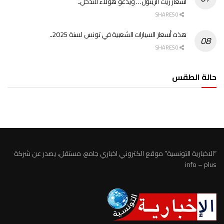
أسعار زيت الزيتون… ويدعو هؤلاء للتدخل..
0 SHARES
هذه أسعار السيارات الشعبية في تونس لسنة 2025..
0 SHARES
حالة الطقس
الطقس تونس
“الاخبارية التونسية” موقع الكتروني اخباري جامع، مستقل، يصدر عن شركة
info – plus