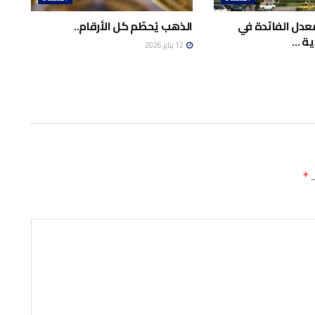
معدل الفائدة في
الذهب يُحطّم كل الأرقام..
ية …
12 يناير 2026
ـ
*