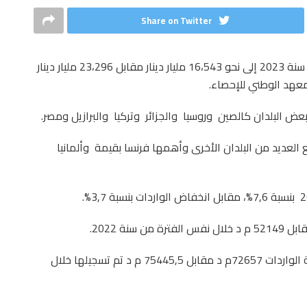
Share on Twitter
تقلّص العجز التجاري لتونس خلال الأشهر 11 الأولى من سنة 2023 إلى نحو 16،543 مليار دينار مقابل 23،296 مليار دينار
عض البلدان كالصين وروسيا والجزائر وتركيا والبرازيل ومصر.
 العديد من البلدان الأخرى وأهمها فرنسا بقيمة وألمانيا
أما الواردات فقد انخفضت بنسبة 3,7%. وقد بلغت قيمة الواردات 72657م د مقابل 75445,5 م د تم تسجيلها خلال