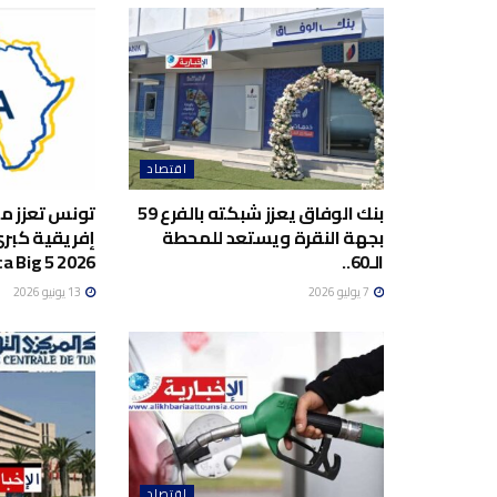
اقتصاد
بنك الوفاق يعزز شبكته بالفرع 59
تونس تعزز م
بجهة النقرة ويستعد للمحطة
إفريقية كبرى
الـ60..
ca Big 5 2026..
7 يوليو 2026
13 يونيو 2026
اقتصاد