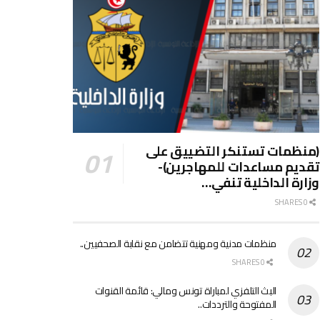
(منظمات تستنكر التضييق على
تقديم مساعدات للمهاجرين)-
وزارة الداخلية تنفي…
0 SHARES
منظمات مدنية ومهنية تتضامن مع نقابة الصحفيين..
0 SHARES
البث التلفزي لمباراة تونس ومالي: قائمة القنوات
المفتوحة والترددات..