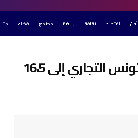
أمن
اقتصاد
ثقافة
رياضة
مجتمع
قضاء
متاب
(بالأرقام)-تقلص عجز تونس التجاري إلى 16،5