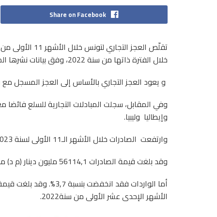
Share on Facebook
خلال الفترة ذاتها من سنة 2022، وفق بيانات نشرها المعهد الوطني للإحصاء.
و يعود العجز التجاري بالأساس إلى العجز المسجل مع ب
وفي المقابل، سجلت المبادلات التجارية للسلع فائضا مع
وإيطاليا وليبيا.
وارتفعت الصادرات خلال الأشهر الـ11 الأولى لسنة 2023 بنسبة 7,6%، مقابل انخفاض الواردات بنسبة 3,7%.
وقد بلغت قيمة الصادرات 56114,1 مليون دينار (م د) مقابل 52149 م د خلال نفس الفترة من سنة 2022.
الأشهر الإحدى عشر الأولى من سنة2022.