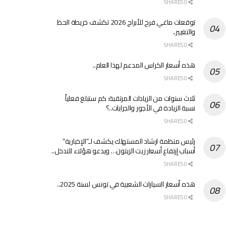
0 SHARES
توقعات ماغي فرح للأبراج 2026 تكشف خريطة الحظ
والتغيير..
0 SHARES
هذه أسعار الكراس المدعم لهذا العام..
0 SHARES
ثلاث سنوات من الزيادات المرتقبة: كم ستبلغ فعلياً
نسبة الزيادة في الأجور والجرايات..؟
0 SHARES
رئيس منظمة ارشاد المستهلك يكشف لـ”الإخبارية”
أسباب إرتفاع أسعار زيت الزيتون… ويدعو هؤلاء للتدخل..
0 SHARES
هذه أسعار السيارات الشعبية في تونس لسنة 2025..
0 SHARES