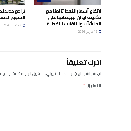
ارتفاع أسعار النفط تزامنا مع
تراجع جديد ل
تكثيف ايران لهجماتها على
السوق النقد
المنشآت والناقلات النفطية..
27 فبراير 2026
12 مارس 2026
اترك تعليقاً
لن يتم نشر عنوان بريدك الإلكتروني.
الحقول الإلزامية مشار إليها ب
التعليق
*