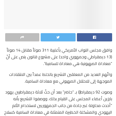
وافق مجلس النواب الأمريكي بأغلبية 311 صوتاً مقابل 14 صوتاً
(13 ديمقراطي وجمهوري واحد) على مشروع قانون ينص على أنّ
“معاداة الصهيونية هي معاداة للسامية”.
واتّهم العديد من المعلقين التشريع بالخلط عمداً بين الانتقادات
الموجهة إلى للاحتلال الصهيوني مع معاداة السامية.
وصوت 92 ديمقراطيًا بـ “حاضر” بعد أن حثّ ثلاثة ديمقراطيين يهود
بارزين أعضاء المجلس على القيام بذلك. ووصفوا التشريع بأنه
“أحدث محاولة غير جادة من جانب الجمهوريين لاستخدام الألم
اليهودي والمشكلة الخطيرة المتمثلة في معاداة السامية كسلاح