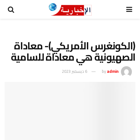
(الكونغرس الأمريكي)- معاداة
الصهيونية هي معاداة للسامية
admin
by
6 ديسمبر 2023