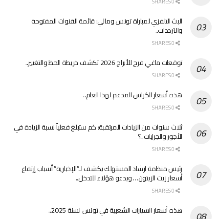
0 SHARES
البث التلفزي لمباراة تونس ومالي: قائمة القنوات المفتوحة
والترددات..
0 SHARES
توقعات ماغي فرح للأبراج 2026 تكشف خريطة الحظ والتغيير..
0 SHARES
هذه أسعار الكراس المدعم لهذا العام..
0 SHARES
ثلاث سنوات من الزيادات المرتقبة: كم ستبلغ فعلياً نسبة الزيادة في
الأجور والجرايات..؟
0 SHARES
رئيس منظمة ارشاد المستهلك يكشف لـ”الإخبارية” أسباب إرتفاع
أسعار زيت الزيتون… ويدعو هؤلاء للتدخل..
0 SHARES
هذه أسعار السيارات الشعبية في تونس لسنة 2025..