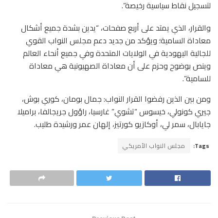
لتسجيل نقاط سياسية رخيصة”.
والقرار، الذي يمتد على أربع صفحات، “يدين بشدة جميع أشكال
معاداة السامية؛ ويؤكد من جديد دعم مجلس النواب القوي
للجالية اليهودية في الولايات المتحدة وفي جميع أنحاء العالم
وينص بوضوح وحزم على أن معاداة الصهيونية هي معاداة
للسامية”.
ومن بين الذين رفضوا القرار النواب: جمال بومان، كوري بوش،
جيري كونولي، خيسوس “تشوي” غارسيا، راؤول جريجالفا، براميلا
جايابال، سمر لي، أوكازيو كورتيز، إلهان عمر ورشيدة طليب.
Tags:
مجلس النواب الأمريكي