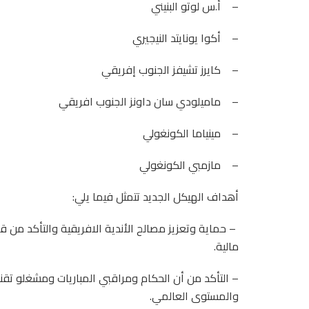
– أ.س لوتو البنيني
– أكوا يونايتد النيجيري
– كايرز تشيفز الجنوب إفريقي
– ماميلودي سان داونز الجنوب افريقي
– مينياما الكونغولي
– مازمبي الكونغولي
أهداف الهيكل الجديد تتمثل فيما يلي:
– حماية وتعزيز مصالح الأندية الافريقية والتأكد من قاب
مالية.
– التأكد من أن الحكام ومراقبي المباريات ومشغلو تقنية
والمستوى العالمي.