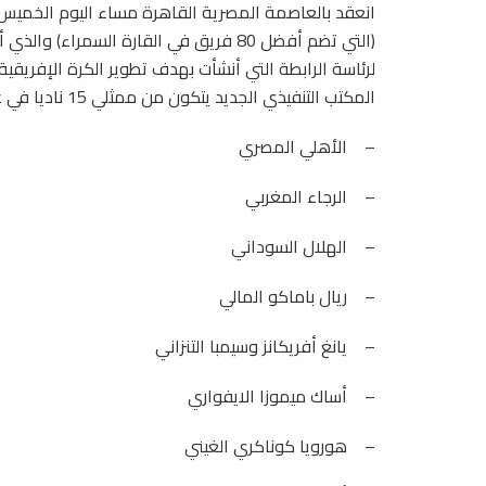
(التي تضم أفضل 80 فريق في القارة السمرا
لرئاسة الرابطة التي أنشأت بهدف تطوير الكرة الإفريقية
المكتب التنفيذي الجديد يتكون من ممثلي 15 ناديا في غياب أي فريق تونسي وهم الآتي ذكرهم:
– الأهلي المصري
– الرجاء المغربي
– الهلال السوداني
– ريال باماكو المالي
– يانغ أفريكانز وسيمبا التنزاني
– أساك ميموزا الايفواري
– هورويا كوناكري الغيني