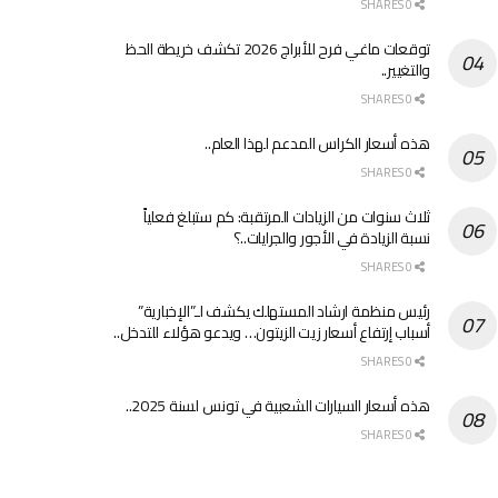
0 SHARES
توقعات ماغي فرح للأبراج 2026 تكشف خريطة الحظ
والتغيير..
0 SHARES
هذه أسعار الكراس المدعم لهذا العام..
0 SHARES
ثلاث سنوات من الزيادات المرتقبة: كم ستبلغ فعلياً
نسبة الزيادة في الأجور والجرايات..؟
0 SHARES
رئيس منظمة ارشاد المستهلك يكشف لـ”الإخبارية”
أسباب إرتفاع أسعار زيت الزيتون… ويدعو هؤلاء للتدخل..
0 SHARES
هذه أسعار السيارات الشعبية في تونس لسنة 2025..
0 SHARES