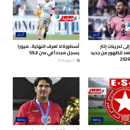
أخبار
أخبار
ى تدريبات إنتر
أسطورة لا تعرف النهاية.. ميورا
د للظهور من جديد
يسجل مجدداً في سن الـ59
27 يوليو 2026
رياضة
رياضة