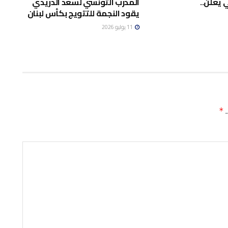
 يعلن..
المدرب التونسي لسعد الدريدي
يقود النجمة للتتويج بكأس لبنان
11 يوليو 2026
ـ
*