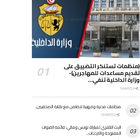
(منظمات تستنكر التضييق على
تقديم مساعدات للمهاجرين)-
وزارة الداخلية تنفي…
0 SHARES
منظمات مدنية ومهنية تتضامن مع نقابة الصحفيين..
0 SHARES
البث التلفزي لمباراة تونس ومالي: قائمة القنوات
المفتوحة والترددات..