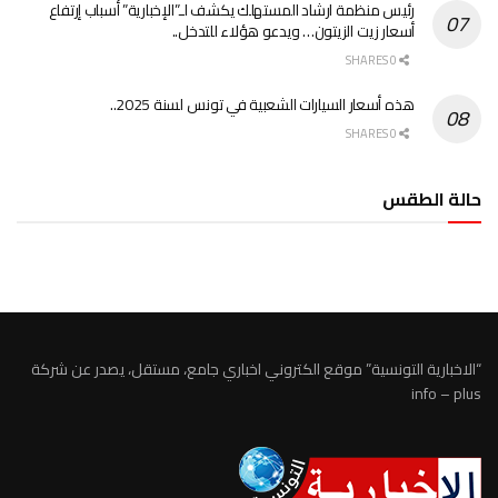
رئيس منظمة ارشاد المستهلك يكشف لـ”الإخبارية” أسباب إرتفاع
أسعار زيت الزيتون… ويدعو هؤلاء للتدخل..
0 SHARES
هذه أسعار السيارات الشعبية في تونس لسنة 2025..
0 SHARES
حالة الطقس
الطقس تونس
“الاخبارية التونسية” موقع الكتروني اخباري جامع، مستقل، يصدر عن شركة
info – plus