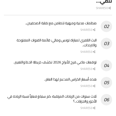
تنفي…
0 SHARES
منظمات مدنية ومهنية تتضامن مع نقابة الصحفيين..
0 SHARES
البث التلفزي لمباراة تونس ومالي: قائمة القنوات المفتوحة
والترددات..
0 SHARES
توقعات ماغي فرح للأبراج 2026 تكشف خريطة الحظ والتغيير..
0 SHARES
هذه أسعار الكراس المدعم لهذا العام..
0 SHARES
ثلاث سنوات من الزيادات المرتقبة: كم ستبلغ فعلياً نسبة الزيادة في
الأجور والجرايات..؟
0 SHARES