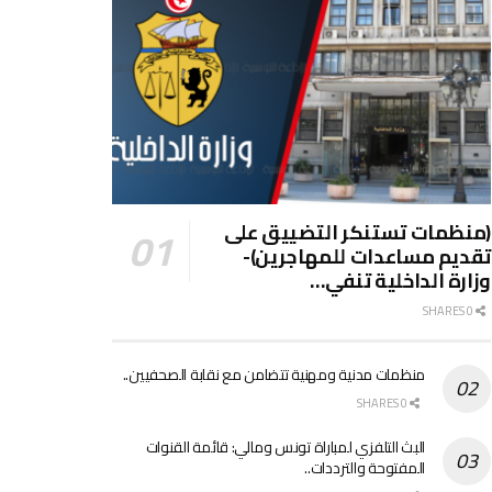
(منظمات تستنكر التضييق على
تقديم مساعدات للمهاجرين)-
وزارة الداخلية تنفي…
0 SHARES
منظمات مدنية ومهنية تتضامن مع نقابة الصحفيين..
0 SHARES
البث التلفزي لمباراة تونس ومالي: قائمة القنوات
المفتوحة والترددات..