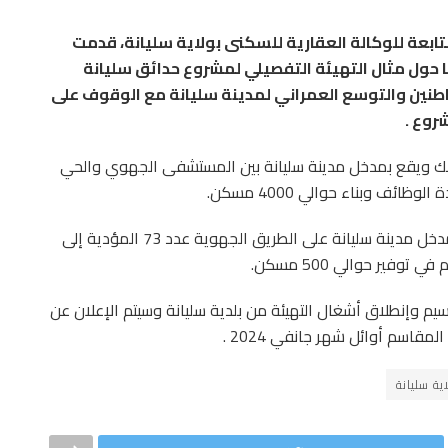
تابعة للوكالة العقارية للسكنى بولاية سليانة، قدمت
ضا حول مثال التهيئة التفصيلي لمشروع حدائق سليانة
نين والتوسع العمراني لمدينة سليانة مع الوقوف على
روع .
كر أن تقسيم حدائق سليانة يمتد على مساحة 119هك ويقع بمدخل مدينة سليانة بين المستشفى الجهوي والحي
ف وبناء حوالي 4000 مسكن.
كما تم التطرق إلى مشروع سليانة الجديدة الذي يقع بمدخل مدينة سليانة على الطريق الجهوية عدد 73 المؤدية إلى
م وإنطلاق أشغال التهيئة من بلدية سليانة وسيتم الإعلان عن
قاسم أوائل شهر جانفي 2024 .
ية سليانة