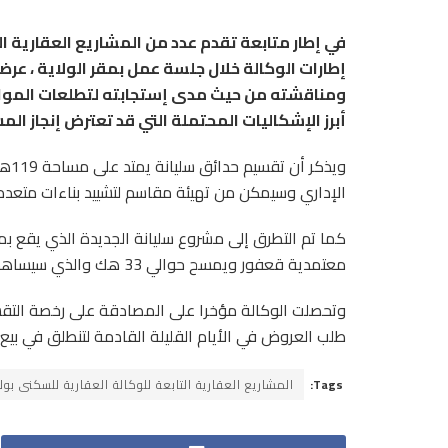
في إطار متابعة تقدم عدد من المشاريع العقارية ال
إطارات الوكالة خلال جلسة عمل بمقر الولاية ، عر
ومناقشته من حيث مدى إستجابته لتطلعات المواط
أبرز الإشكاليات المحتملة التي قد تعترض إنجاز المش
ويذ
الإداري وسيمكن من تهيئة مقاسم لتشييد بناءات متعددة الوظائ
معتمدية قعفور ويمسح حوالي 33 هك والذي سيساهم في توفير حوالي 500 مسكن.
وتحصلت الوكالة مؤخرا على المصادقة على رخصة التقسي
طلب العروض في الأيام القليلة القادمة لتنطلق في بيع الم
Tags:
المشاريع العقارية التابعة للوكالة العقارية للسكنى بولا