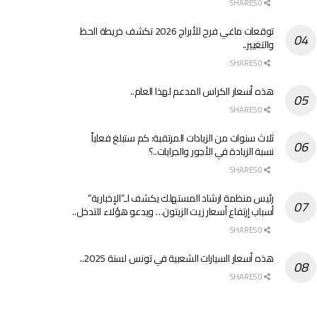
0 SHARES
توقعات ماغي فرح للأبراج 2026 تكشف خريطة الحظ
والتغيير..
0 SHARES
هذه أسعار الكراس المدعم لهذا العام..
0 SHARES
ثلاث سنوات من الزيادات المرتقبة: كم ستبلغ فعلياً
نسبة الزيادة في الأجور والجرايات..؟
0 SHARES
رئيس منظمة ارشاد المستهلك يكشف لـ”الإخبارية”
أسباب إرتفاع أسعار زيت الزيتون… ويدعو هؤلاء للتدخل..
0 SHARES
هذه أسعار السيارات الشعبية في تونس لسنة 2025..
0 SHARES