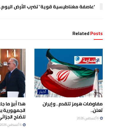
‘عاصفة مغناطيسية قوية’ تضرب الأرض اليوم…
Related
Posts
أخبار
مفاوضات هرمز تتقدم.. وإيران
هذا أبرز ما ج
تعلن..
الجمهورية برئ
للصّلح الجزائي
6 أغسطس 2026
6 أغسطس 2026