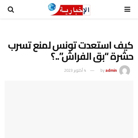
كيف استعدت تونس لمنع تسرب
حشرة “بق الفراش”..؟
admin
by
4 أكتوبر 2023