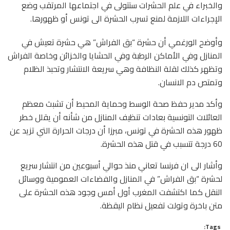
والخبراء في علم الحشرات ستتولى في اجتماعها المرتقب وضع
الإجراءات اللازمة لمنع تسرب الحشرة الى تونس أو ظهورها.
وأوضح الورغمي أن حشرة “بق الفراش” هي حشرة تعيش في
المنازل وفي الأماكن الرطبة وفي الحشايا والخزائن وخاصة الفراش
وتظهر كذلك لقلة النظافة وهي سريعة الانتشار وتحبذ الظلام
وتمتص دم الانسان.
وأكد مدير حفظ صحة الوسط وحماية المحيط أن تشبث معظم
العائلات التونسية بعادات تنظيف المنازل من شأنه أن يقلل خطر
ظهور هذه الحشرة في تونس، مبرزا أن درجات الحرارة التي تزيد عن
60 درجة تتسبب في قتل هذه الحشرة.
وأشار الى ان فرنسا تعاني منذ حوالي أسبوعين من انتشار سريع
لحشرة “بق الفراش” في المنازل والفضاءات العمومية ووسائل
النقل كما اكتشفت المغرب أول أمس وجود هذه الحشرة على
متن باخرة وتولت تفعيل نظام اليقظة.
Tags: