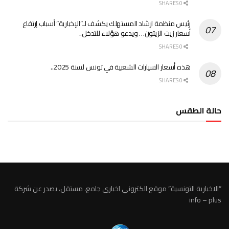
0 SHARES
رئيس منظمة ارشاد المستهلك يكشف لـ”الإخبارية” أسباب إرتفاع
أسعار زيت الزيتون… ويدعو هؤلاء للتدخل..
0 SHARES
هذه أسعار السيارات الشعبية في تونس لسنة 2025..
0 SHARES
حالة الطقس
الطقس تونس
“الاخبارية التونسية” موقع الكتروني اخباري جامع، مستقل، يصدر عن شركة
info – plus