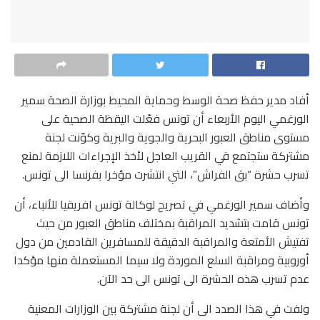
أفاد مدير حفظ صحة الوسط وحماية المحيط بوزارة الصحة سمير
الورغمي اليوم الأربعاء أن تونس فعّلت اليقظة الصحية على
مستوى مناطق العبور البحرية والجوية والبرية وكوّنت لجنة
مشتركة ستجتمع في القريب العاجل لأخذ الإجراءات اللازمة لمنع
تسرب حشرة “بق الفراش”، التي انتشرت مؤخرا بفرنسا الى تونس.
وأضاف سمير الورغمي في تصريح لوكالة تونس افريقيا للأنباء، أن
تونس قامت بتشديد المراقبة بمختلف مناطق العبور من حيث
تفتيش الأمتعة والمراقبة الدقيقة للمسافرين القادمين من دول
أوروبية ومراقبة السلع الموردة ولا سيما المستعملة منها مؤكدا
عدم تسرب هذه الحشرة الى تونس الى حد الآن.
ولفت في هذا الصدد الى أن لجنة مشتركة بين الوزارات المعنية