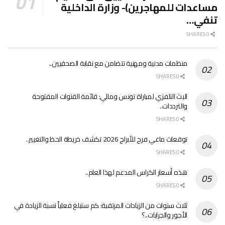
مساعدات للمهاجرين)- وزارة الداخلية
تنفي…
0 SHARES
منظمات مدنية ومهنية تتضامن مع نقابة الصحفيين..
0 SHARES
البث التلفزي لمباراة تونس ومالي: قائمة القنوات المفتوحة
والترددات..
0 SHARES
توقعات ماغي فرح للأبراج 2026 تكشف خريطة الحظ والتغيير..
0 SHARES
هذه أسعار الكراس المدعم لهذا العام..
0 SHARES
ثلاث سنوات من الزيادات المرتقبة: كم ستبلغ فعلياً نسبة الزيادة في
الأجور والجرايات..؟