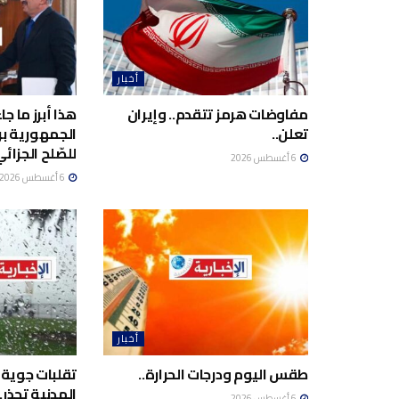
أخبار
مفاوضات هرمز تتقدم.. وإيران
هذا أبرز ما ج
تعلن..
الجمهورية برئ
للصّلح الجزائي
6 أغسطس 2026
6 أغسطس 2026
أخبار
طقس اليوم ودرجات الحرارة..
تقلبات جوية 
المدنية تحذر..
6 أغسطس 2026