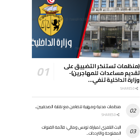
(منظمات تستنكر التضييق على
تقديم مساعدات للمهاجرين)-
وزارة الداخلية تنفي…
0 SHARES
منظمات مدنية ومهنية تتضامن مع نقابة الصحفيين..
0 SHARES
البث التلفزي لمباراة تونس ومالي: قائمة القنوات
المفتوحة والترددات..