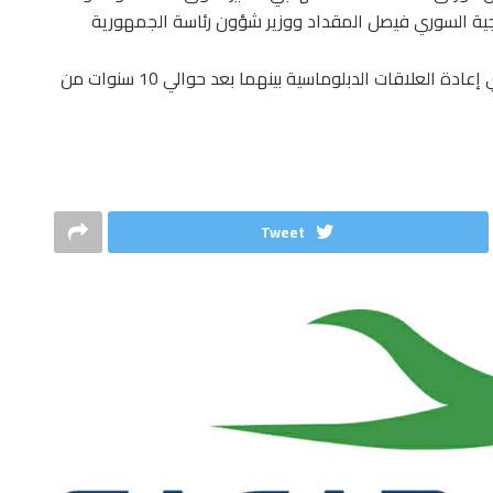
رجية السوري فيصل المقداد ووزير شؤون رئاسة الجمهورية
وكانت تونس وسوريا قد أعلنتا في شهر أفريل المنقضي إعادة العلاقات الدبلوماسية بينهما بعد حوالي 10 سنوات من
Tweet