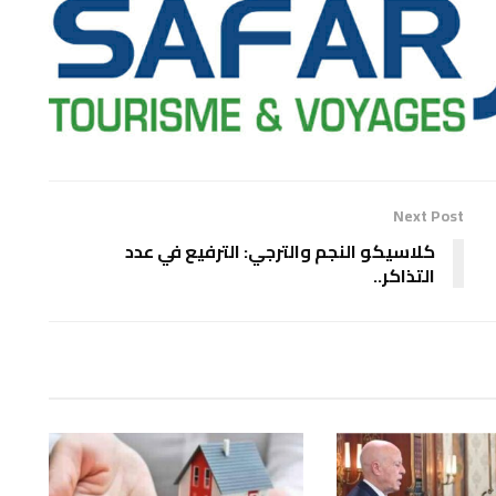
Next Post
كلاسيكو النجم والترجي: الترفيع في عدد
التذاكر..