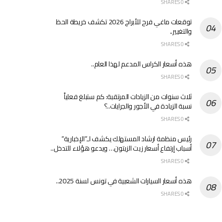
0 SHARES
توقعات ماغي فرح للأبراج 2026 تكشف خريطة الحظ
والتغيير..
0 SHARES
هذه أسعار الكراس المدعم لهذا العام..
0 SHARES
ثلاث سنوات من الزيادات المرتقبة: كم ستبلغ فعلياً
نسبة الزيادة في الأجور والجرايات..؟
0 SHARES
رئيس منظمة ارشاد المستهلك يكشف لـ”الإخبارية”
أسباب إرتفاع أسعار زيت الزيتون… ويدعو هؤلاء للتدخل..
0 SHARES
هذه أسعار السيارات الشعبية في تونس لسنة 2025..
0 SHARES