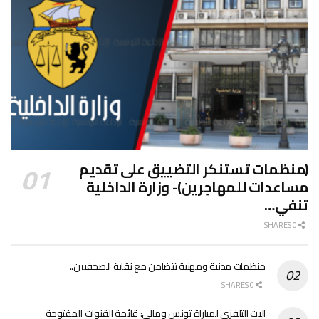
(منظمات تستنكر التضييق على تقديم
مساعدات للمهاجرين)- وزارة الداخلية
تنفي…
0 SHARES
منظمات مدنية ومهنية تتضامن مع نقابة الصحفيين..
0 SHARES
البث التلفزي لمباراة تونس ومالي: قائمة القنوات المفتوحة