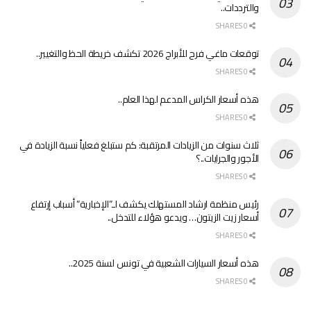
والترددات..
0 SHARES
توقعات ماغي فرح للأبراج 2026 تكشف خريطة الحظ والتغيير..
0 SHARES
هذه أسعار الكراس المدعم لهذا العام..
0 SHARES
ثلاث سنوات من الزيادات المرتقبة: كم ستبلغ فعلياً نسبة الزيادة في
الأجور والجرايات..؟
0 SHARES
رئيس منظمة ارشاد المستهلك يكشف لـ”الإخبارية” أسباب إرتفاع
أسعار زيت الزيتون… ويدعو هؤلاء للتدخل..
0 SHARES
هذه أسعار السيارات الشعبية في تونس لسنة 2025..
0 SHARES