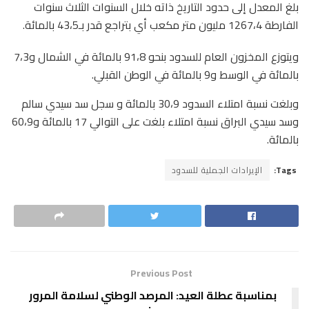
بلغ المعدل إلى حدود التاريخ ذاته خلال السنوات الثلاث سنوات
الفارطة 1267،4 مليون متر مكعب أي بتراجع قدر بـ43،5 بالمائة.
ويتوزع المخزون العام للسدود بنحو 91،8 بالمائة في الشمال و7،3
بالمائة في الوسط و9 بالمائة في الوطن القبلي.
وبلغت نسبة امتلاء السدود 30،9 بالمائة و سجل سد سيدي سالم
وسد سيدي البراق نسبة امتلاء بلغت على التوالي 17 بالمائة و60،9
بالمائة.
Tags:
الإيرادات الجملية للسدود
Previous Post
بمناسبة عطلة العيد: المرصد الوطني لسلامة المرور