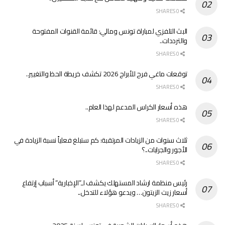
0 SHARES
البث التلفزي لمباراة تونس ومالي: قائمة القنوات المفتوحة
والترددات..
0 SHARES
توقعات ماغي فرح للأبراج 2026 تكشف خريطة الحظ والتغيير..
0 SHARES
هذه أسعار الكراس المدعم لهذا العام..
0 SHARES
ثلاث سنوات من الزيادات المرتقبة: كم ستبلغ فعلياً نسبة الزيادة في
الأجور والجرايات..؟
0 SHARES
رئيس منظمة ارشاد المستهلك يكشف لـ”الإخبارية” أسباب إرتفاع
أسعار زيت الزيتون… ويدعو هؤلاء للتدخل..
0 SHARES