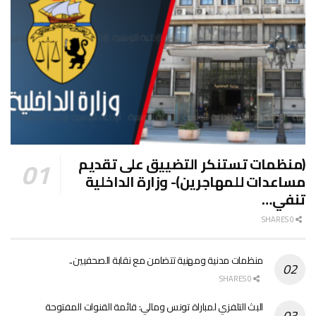
(منظمات تستنكر التضييق على تقديم
مساعدات للمهاجرين)- وزارة الداخلية
تنفي…
0 SHARES
منظمات مدنية ومهنية تتضامن مع نقابة الصحفيين..
0 SHARES
البث التلفزي لمباراة تونس ومالي: قائمة القنوات المفتوحة