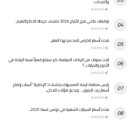
والترددات..
0 SHARES
توقعات ماغي فرح للأبراج 2026 تكشف خريطة الحظ والتغيير..
0 SHARES
هذه أسعار الكراس المدعم لهذا العام..
0 SHARES
ثلاث سنوات من الزيادات المرتقبة: كم ستبلغ فعلياً نسبة الزيادة في
الأجور والجرايات..؟
0 SHARES
رئيس منظمة ارشاد المستهلك يكشف لـ”الإخبارية” أسباب إرتفاع
أسعار زيت الزيتون… ويدعو هؤلاء للتدخل..
0 SHARES
هذه أسعار السيارات الشعبية في تونس لسنة 2025..
0 SHARES