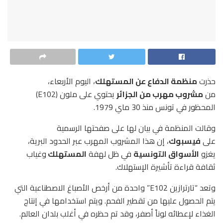
حذرت
منظمة الدفاع عن المستهلك
، اليوم الأربعاء،
من
مشروب مهرب من الجزائر
يحتوي على ملون (E102)
المحظور في تونس منذ 30 ماي 1979.
وقالت المنظمة في بيان لها على صفحتها الرسمية
على
فيسبوك
، إن هذا المشروب المهرب عبر الحدود البرية،
يغزو
الأسواق التونسية
في ظل لهفة
المستهلك
وغياب
ثقافة قراءة تأشيرة الإستهلاك.
وتعد “تارترازين E102” واحدة من أرخص الأصباغ الاصطناعية التي
يتم الحصول عليها من تقطير الفحم. ويتم استخدامها في إنتاج
الغذاء لإعطائه لوناً أصفر، وقد تم حظره في أغلب بلدان العالم.