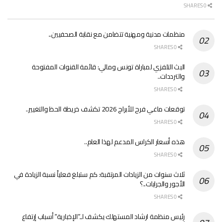
0 SHARES
منظمات مدنية ومهنية تتضامن مع نقابة الصحفيين..
0 SHARES
البث التلفزي لمباراة تونس ومالي: قائمة القنوات المفتوحة
والترددات..
0 SHARES
توقعات ماغي فرح للأبراج 2026 تكشف خريطة الحظ والتغيير..
0 SHARES
هذه أسعار الكراس المدعم لهذا العام..
0 SHARES
ثلاث سنوات من الزيادات المرتقبة: كم ستبلغ فعلياً نسبة الزيادة في
الأجور والجرايات..؟
0 SHARES
رئيس منظمة ارشاد المستهلك يكشف لـ”الإخبارية” أسباب إرتفاع