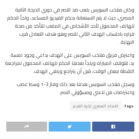
وكان منتخب السويس يلعب ضد النصر في دوري الدرجة الثانية
المصري، حيث لا يتم الاستعانة بحكم الفيديو المساعد، ولجأ الحكم
للهاتف المحمول لأحد الأشخاص في الملعب للتأكد من صحة
قراره باحتساب الهدف الثاني للنصر وهو هدف التعادل قرب
النهاية.
واعترض فريق منتخب السويس على الهدف بداعي وجود لمسة
يد، لتتوقف المباراة ويلجأ بعدها الحكم للهاتف المحمول لمراجعة
اللقطة لبعض الوقت، قبل أن يتراجع ويلغي الهدف.
وسجل منتخب السويس هدفا بعد ذلك وفاز 3-1 وسط غضب
واعتراضات من لاعبي ومسؤولي النصر.
Tags:
الاتحاد المصري لكرة القدم