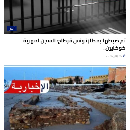
أمن
تم ضبطها بمطار تونس قرطاج: السجن لمهربة
كوكايين..
25 يناير 2026