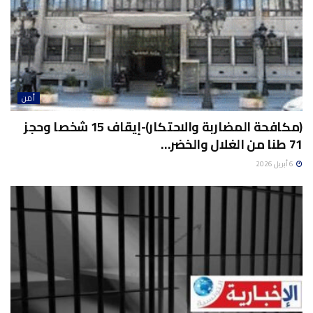
أمن
(مكافحة المضاربة والاحتكار)-إيقاف 15 شخصا وحجز
71 طنا من الغلال والخضر…
6 أبريل 2026