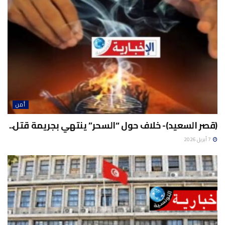
أمن
(قصر السعيد)- خلاف حول “السحر” ينتهي بجريمة قتل..
7 أبريل 2026