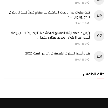
0 SHARES
ثلاث سنوات من الزيادات المرتقبة: كم ستبلغ فعلياً نسبة الزيادة في
الأجور والجرايات..؟
0 SHARES
رئيس منظمة ارشاد المستهلك يكشف لـ”الإخبارية” أسباب إرتفاع
أسعار زيت الزيتون… ويدعو هؤلاء للتدخل..
0 SHARES
هذه أسعار السيارات الشعبية في تونس لسنة 2025..
0 SHARES
حالة الطقس
الطقس تونس