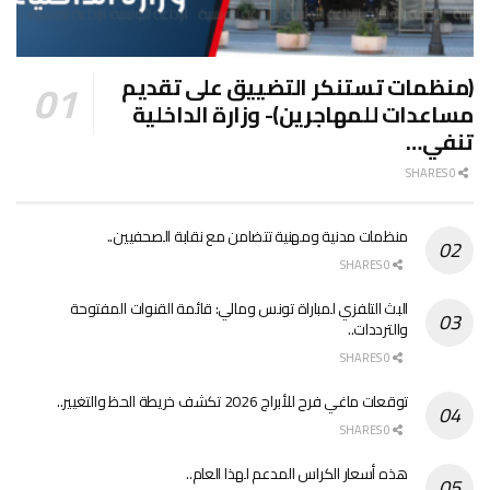
(منظمات تستنكر التضييق على تقديم
مساعدات للمهاجرين)- وزارة الداخلية
تنفي…
0 SHARES
منظمات مدنية ومهنية تتضامن مع نقابة الصحفيين..
0 SHARES
البث التلفزي لمباراة تونس ومالي: قائمة القنوات المفتوحة
والترددات..
0 SHARES
توقعات ماغي فرح للأبراج 2026 تكشف خريطة الحظ والتغيير..
0 SHARES
هذه أسعار الكراس المدعم لهذا العام..