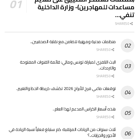
مساعدات للمهاجرين)- وزارة الداخلية
تنفي…
0 SHARES
منظمات مدنية ومهنية تتضامن مع نقابة الصحفيين..
0 SHARES
البث التلفزي لمباراة تونس ومالي: قائمة القنوات المفتوحة
والترددات..
0 SHARES
توقعات ماغي فرح للأبراج 2026 تكشف خريطة الحظ والتغيير..
0 SHARES
هذه أسعار الكراس المدعم لهذا العام..
0 SHARES
ثلاث سنوات من الزيادات المرتقبة: كم ستبلغ فعلياً نسبة الزيادة في
الأجور والجرايات..؟