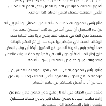
أقلهم القضاة، معربا عن تقديره للعمل الذي يقوم به المجلس
الأعلى المؤقت للقضاء لفرض احترام هذا الواجب.
وأثار رئيس الجمهورية، كذلك، مسألة الزمن القضائي وأشار إلى أنه
من غير المقبول أن يبقى أحد في غياهيب السجون لمدة غير
محدودة دون البت في قضيته فقد يكون بريئا وقد تتجاوز مدة
الإيقاف المدة التي سيُحكم بها عليه هذا إن تمّ الحكم بالإدانة.
كما أوضح رئيس الدولة أنه من غير المقبول أيضا أن يبقى البعض
خارج إطار المساءلة أو دون البت في قضيتهم مدة سنوات فالعدل
واحد والقانون واحد وكل المتقاضين سواء أمامه.
وأثنى رئيس الجمهورية على العمل الذي يقوم به المجلس في
مراجعة مناهج التكوين بالمعهد الأعلى للقضاء وما سيترتب عن
ذلك من أداء أفضل للمحاكم في قادم الأعوام.
وشدد رئيس الدولة على أنه لا إصلاح بدون قانون عادل يعبر عن
إرادة صاحب السيادة وبدون قضاء ناجز وبدون قضاة مستقلين
يشعرون بثقل المسؤولية التي يتحملونها.