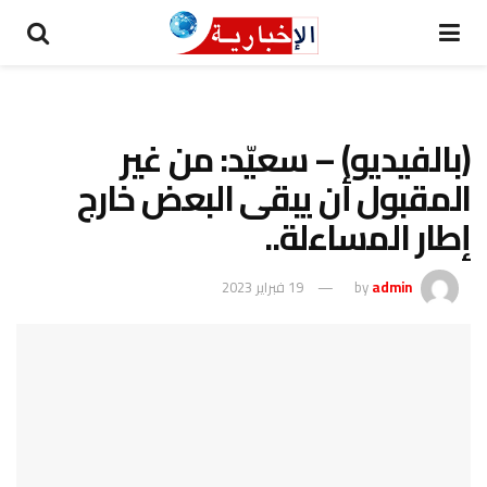
(بالفيديو) – سعيّد: من غير
المقبول أن يبقى البعض خارج
إطار المساءلة..
admin
by
19 فبراير 2023