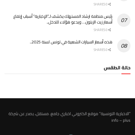
0 SHARES
رئيس منظمة ارشاد المستهلك يكشف لـ”الإخبارية” أسباب إرتفاع
أسعار زيت الزيتون… ويدعو هؤلاء للتدخل..
0 SHARES
هذه أسعار السيارات الشعبية في تونس لسنة 2025..
0 SHARES
حالة الطقس
الطقس تونس
“الاخبارية التونسية” موقع الكتروني اخباري جامع، مستقل، يصدر عن شركة
info – plus