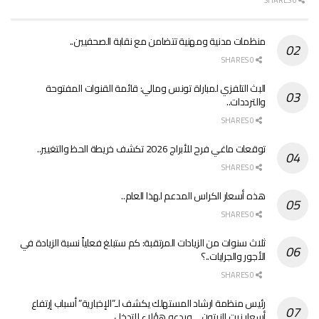
0 SHARES
منظمات مدنية ومهنية تتضامن مع نقابة الصحفيين..
0 SHARES
البث التلفزي لمباراة تونس ومالي: قائمة القنوات المفتوحة
والترددات..
0 SHARES
توقعات ماغي فرح للأبراج 2026 تكشف خريطة الحظ والتغيير..
0 SHARES
هذه أسعار الكراس المدعم لهذا العام..
0 SHARES
ثلاث سنوات من الزيادات المرتقبة: كم ستبلغ فعلياً نسبة الزيادة في
الأجور والجرايات..؟
0 SHARES
رئيس منظمة ارشاد المستهلك يكشف لـ”الإخبارية” أسباب إرتفاع
أسعار زيت الزيتون… ويدعو هؤلاء للتدخل..