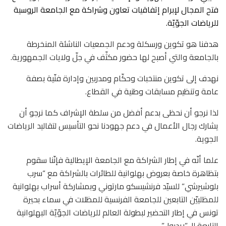
فتح المجال لإبرام إتفاقيات تعاون وشراكة مع الجامعة الروسية
للرياضات الجوّيّة.
هدفنا هو تكوين ورسكلة ودعم الجمعيات الناشئة المنخرطة
بالجامعة والتي أصبح لها حضور مكثّف في جلّ ولايات الجمهورية.
نهدف إلى تكوين منتخبات وحكّام ومدربين وإدارة فنّية بصفة
عامة وتنظيم مسابقات وطنية في القطاع.
لذا نرجو أن نحظى بدعم أفضل من سلطة الإشراف كما نرجو أن
يشارك رجال الأعمال في دعم جهودنا نحو التأسيس لتقاليد الرياضات
الجوية.
علما أنّه في إطار الشراكة مع الجامعة الإيطالية فإنّنا سقوم
بتظاهرة خاصة بعروض بهلوانية للطائرات بالشراكة مع “سرب
بلوشيرشي” للسيّد فرنشيسكو مارتوني وبمشاركة أسراب بهلوانية
للمظلييّن التابعين للجامعة الفرنسية للمظلات في سماء بحيرة
تونس في إطار التحضير لبطولة العالم للرياضات الجوّيّة البهلوانية
التابعة لل”ريدبول”.