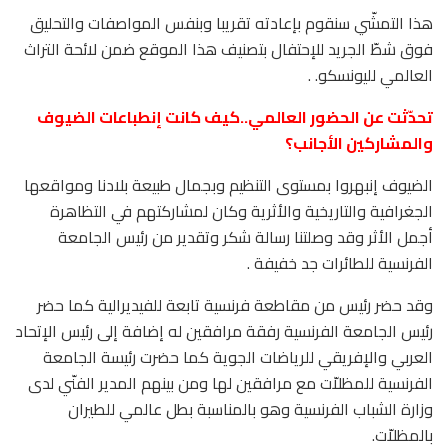
هذا التمشّي سنقوم بإعادته تقريبا وبنفس المواصفات والتحليق
فوق شطّ الجريد للإحتفال بتصنيف هذا الموقع ضمن لائحة التراث
العالمي لليونسكو. .
تحدّثت عن الحضور العالمي..كيف كانت إنطباعات الضيوف
والمشاركين الأجانب؟
الضيوف إنبهروا بمستوى التنظيم وبجمال طبيعة بلادنا ومواقعها
الجغرافية والتاريخية والأثرية وكان لمشاركتهم في التظاهرة
أجمل الأثر وقد وصلتنا رسالة شكر وتقدير من رئيس الجامعة
الفرنسية للطائرات جد خفيفة .
وقد حضر رئيس من مقاطعة فرنسية تابعة للفيديرالية كما حضر
رئيس الجامعة الفرنسية رفقة مرافقين له إضافة إلى رئيس الإتحاد
العربي والإفريقي للرياضات الجوية كما حضرت رئيسة الجامعة
الفرنسية للمظلاّت مع مرافقين لها ومن بينهم المدير الفنّي لدى
وزارة الشباب الفرنسية وهو بالمناسبة بطل عالمي للطيران
بالمظلاّت.