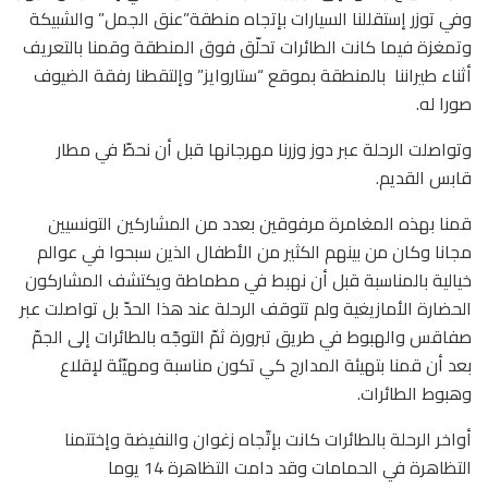
وفي توزر إستقللنا السيارات بإتجاه منطقة”عنق الجمل” والشبيكة
وتمغزة فيما كانت الطائرات تحلّق فوق المنطقة وقمنا بالتعريف
أثناء طيراننا
بالمنطقة بموقع “ستاروايز” وإلتقطنا رفقة الضيوف
صورا له.
وتواصلت الرحلة عبر دوز وزرنا مهرجانها قبل أن نحطّ في مطار
قابس القديم.
قمنا بهذه المغامرة مرفوقين بعدد من المشاركين التونسيين
مجانا وكان من بينهم الكثير من الأطفال الذين سبحوا في عوالم
خيالية بالمناسبة قبل أن نهبط في مطماطة ويكتشف المشاركون
الحضارة الأمازيغية ولم تتوقف الرحلة عند هذا الحدّ بل تواصلت عبر
صفاقس والهبوط في طريق تبرورة ثمّ التوجّه بالطائرات إلى الجمّ
بعد أن قمنا بتهيئة المدارج كي تكون مناسبة ومهيّئة لإقلاع
وهبوط الطائرات.
أواخر الرحلة بالطائرات كانت بإتّجاه زغوان والنفيضة وإختتمنا
التظاهرة في الحمامات وقد دامت التظاهرة 14 يوما