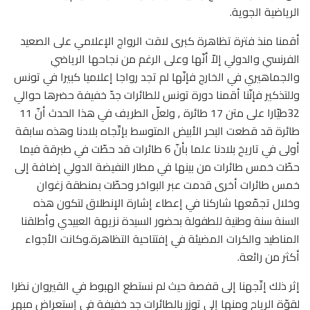
الرياضية الجوية.
أقمنا منذ فترة تظاهرة كبرى لاقت الرواج الإعلامي على الصعيد
الفرنسي والدولي إلاّ أنّها وعلى الرغم من نجاحها الرياضي
والجماهيري في الخارج فإنّها لم تجد رواجا إعلاميا كبيرا في تونس
وللتذكير فإنّنا أقمنا دورة تونس للطائرات جدّ خفيفة حضرها حوالي
32طيّارا على متن 17 طائرة , ولعلّ الطريف في هذا الحدث أنّ 11
طائرة قد قطعت البحر الأبيض المتوسط بإتّجاه بلادنا وهذه سابقة
أولى في تاريخ بلادنا علما بأنّ 6 طائرات قد حطّت في طبرقة فيما
حطّت خمس طائرات من بينها في مطار النفيضة الدولي إضافة إلى
خمس طائرات أخرى قدمت عبر البواخر وحطّت بمنطقة زغوان
وخلال تجمّعها شاركنا في إعطاء إشارة الإنطلاق لتكون هذه
السنة سنة وطنية للطفولة بحضور السيدة نزيهة العبيدي وأطلقنا
المناطيد والكرات المضيئة في إفتتاحية التظاهرة.وكانت الأجواء
أكثر من رائعة.
إثر ذلك إتّجهنا إلى قفصة حيث لم نستطع الهبوط في القيروان نظرا
لقوّة الرياح ومنها إلى توزر بالطائرات جد خفيفة في إستعراض مبهر