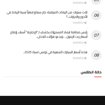
0 SHARES
ثلاث سنوات من الزيادات المرتقبة: كم ستبلغ فعلياً نسبة الزيادة في
الأجور والجرايات..؟
0 SHARES
رئيس منظمة ارشاد المستهلك يكشف لـ”الإخبارية” أسباب إرتفاع
أسعار زيت الزيتون… ويدعو هؤلاء للتدخل..
0 SHARES
هذه أسعار السيارات الشعبية في تونس لسنة 2025..
0 SHARES
حالة الطقس
الطقس تونس