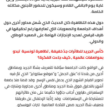
غاية يوم 9جانفي القادم وسيكون للحضور الأجنبي مكانته
الخاصة.
حول هذه التظاهرة كان الحديث الذي شمل محاور أخرى حول
أهداف الجامعة والصعوبات التي تعترضها رغم تحقيقها في
ظرف قياسي لعديد الإنجازات الهامة على الصعيد الوطني
والدولي.
كأس الجريد للطائرات جدّ خفيفة , تظاهرة تونسية
تبدو
بمواصفات عالمية , كيف جاءت الفكرة؟
في الواقع كانت الجامعة سبّاقة للتعريف بشطّ الجريد وبمناطق
أخرى من بلادنا ك”عنق الجمل” و”موقع ستاروايز” الذي تمّ فيه
تصوير الفيلم الشهير الذي يحمل نفس الإسم
وقد قمنا منذ بضعة
أشهر بالتحليق فوق شط الجريد ومناطق أخرى مجاورة وشارك في
الإستعراض طيارون أجانب جاؤوا خصّيصا على متن طائراتهم
للمشاركة في الإستعراضات
وقد إتأينا الإحتفال عل طريقتنا
بتصنيف شطّ الجريد ضمن اللائحة العالمية
لتراث اليونسكو.