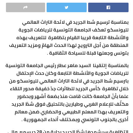
بمناسبة ترسيم شط الجريد في لائحة التراث العالمي
لليونسكو تعكف الجامعة التونسية للرياضات الجوية
والأنشطة التابعة قريبا القيام بتظاهرة
للتعريف بهذه
المنطقة من أجل الترويج لهذا الحدث الهامّ ومزيد التعريف
بتونس وجعلها قبلة للسياحة الثقافية .
بالمناسبة إلتقينا
السيد ماهر عطار رئيس الجامعة التونسية
للرياضات الجوية والأنشطة التابعة وكان حدث الإحتفال
بترسيم شط الجريد في لائحة التراث العالمي لليونسكو من
خلال تظاهرة
كأس الجريد للطائرات جدّ خفيفة محور اللقاء
علما بأنّ الجامعة كانت قامت منذ بضعة أشهر وبحضور
مكثّف للإعلام الغربي وطيارين بالتحليق فوق شطّ الجريد
والتعريف بهذا المعلم الطبيعي والحضاري ضمن معالم
أخرى بالجنوب التونسي وبمختلف أنحاء الجمهورية .
التظاهرة سيشهدها شطّ الجريد بداية من 28 ديسمبر
وإلى