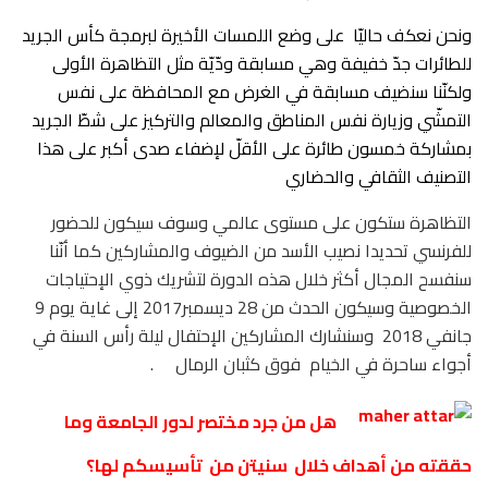
ونحن نعكف حاليّا
على وضع اللمسات الأخيرة لبرمجة كأس الجريد
للطائرات جدّ خفيفة وهي مسابقة ودّيّة مثل التظاهرة الأولى
ولكنّنا سنضيف مسابقة في الغرض مع المحافظة على نفس
التمشّي وزيارة نفس المناطق والمعالم والتركيز على شطّ الجريد
بمشاركة خمسون طائرة على الأقلّ لإضفاء صدى أكبر على هذا
التصنيف الثقافي والحضاري
التظاهرة ستكون على مستوى عالمي وسوف سيكون للحضور
للفرنسي تحديدا نصيب الأسد من الضيوف والمشاركين كما أنّنا
سنفسح المجال أكثر خلال هذه الدورة لتشريك ذوي الإحتياجات
الخصوصية وسيكون الحدث من 28 ديسمبر2017 إلى غاية يوم 9
جانفي 2018
وسنشارك المشاركين الإحتفال ليلة رأس السنة في
أجواء ساحرة في الخيام
فوق كثبان الرمال
.
هل من جرد مختصر لدور الجامعة وما
حققته من أهداف خلال
سنيتن من
تأسيسكم لها؟