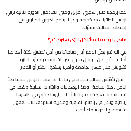
كما برمجنا خلال شهري أفريل وماي القادمين الدورة الثانية لرالي
تونس للطائرات جد خفيفة ولدينا برنامج لتكوين الطيارين في
إختصاص مظلات بمحرّك.
ماهي نوعية المشاكل التي تعترضكم؟
في الواقع يظلّ الدعم أبرز إحتياجاتنا من أجل تحقيق بقيّة أهدافنا
أمّا ما تبقّى من عراقيل فهي غير ذات قيمة ومجرّد نشازو
تشويش على مسار الجامعة وأمرلا يستحقّ الذكر أو الحصر.
نحن نؤسّس لتقاليد جديدة في بلادنا
لذا فنحن نخوض سباقا ضدّ
الزمن , ضدّ الساعة,
وضدّ الإمكانيات والتّيّارات السلبية ونقف في
قلب ساحة معركة حضارية بالأساس لإرساء قيم في ظاهرها
رياضيّة ولكن في باطنها ثقافية وفكرية تستهدف بناء العقول
وتسمو بها نحو سماء أرحب .