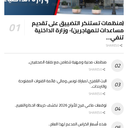
(منظمات تستنكر التضييق على تقديم
مساعدات للمهاجرين)- وزارة الداخلية
تنفي…
0 SHARES
منظمات مدنية ومهنية تتضامن مع نقابة الصحفيين..
0 SHARES
البث التلفزي لمباراة تونس ومالي: قائمة القنوات المفتوحة
والترددات..
0 SHARES
توقعات ماغي فرح للأبراج 2026 تكشف خريطة الحظ والتغيير..
0 SHARES
هذه أسعار الكراس المدعم لهذا العام..