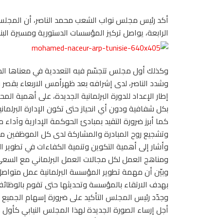
أكد رئيس مجلس نواب الشعب محمد الناصر، أن المجلس ا
الرابعة، يواصل تركيز المؤسسات الدستورية ومسيرة البنا
وكذلك أول مجلس تتجسّم فيه التعددية في معناها الحقي
وشدد الناصر، لدى إشرافه بعد ظهرأمس الاربعاء بقصر ب
إطار الإعداد للدورة البرلمانية الجديدة، على أهمية ال
بكل شفافية ودون أي انحياز حتى تكون الإدارة البرلمان
كما أبرز ضرورة التقيد بمبادئ الحوكمة الإدارية وآداء 
وتشجيع روح المبادرة والمشاركة لدى كل الموظفين مع ا
وأشار إلى أهمية التكوين وتنمية الكفاءات في تطوير ا
ومناهج العمل لكل مجالات العمل البرلماني مع السعي ال
وبيّن أن مهمة تطوير المؤسسة البرلمانية عمل متوا
بهدف الارتقاء بالمؤسسة وتحديثها حتى تقوم بالوظائف 
وجدّد رئيس المجلس التأكيد على ضرورة إسهام الجمي
أجل إرساء الصورة الجديدة لهذا المجلس النيابي كأول