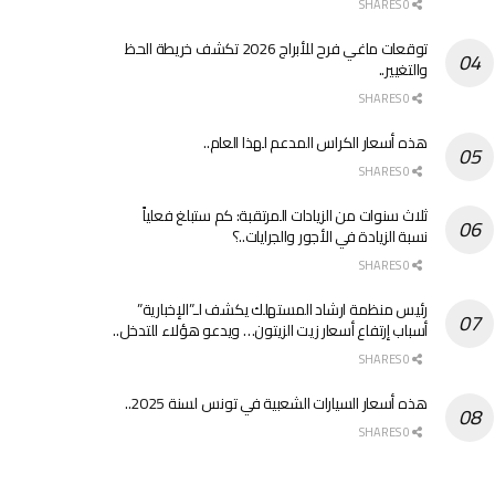
0 SHARES
توقعات ماغي فرح للأبراج 2026 تكشف خريطة الحظ
والتغيير..
0 SHARES
هذه أسعار الكراس المدعم لهذا العام..
0 SHARES
ثلاث سنوات من الزيادات المرتقبة: كم ستبلغ فعلياً
نسبة الزيادة في الأجور والجرايات..؟
0 SHARES
رئيس منظمة ارشاد المستهلك يكشف لـ”الإخبارية”
أسباب إرتفاع أسعار زيت الزيتون… ويدعو هؤلاء للتدخل..
0 SHARES
هذه أسعار السيارات الشعبية في تونس لسنة 2025..
0 SHARES