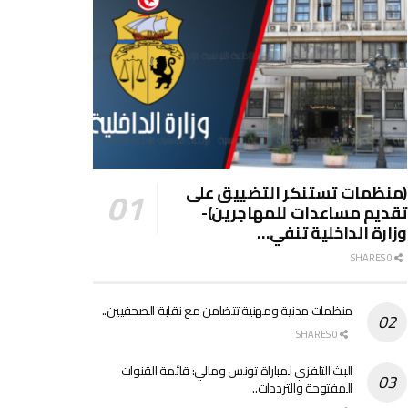
(منظمات تستنكر التضييق على
تقديم مساعدات للمهاجرين)-
وزارة الداخلية تنفي…
0 SHARES
منظمات مدنية ومهنية تتضامن مع نقابة الصحفيين..
0 SHARES
البث التلفزي لمباراة تونس ومالي: قائمة القنوات
المفتوحة والترددات..