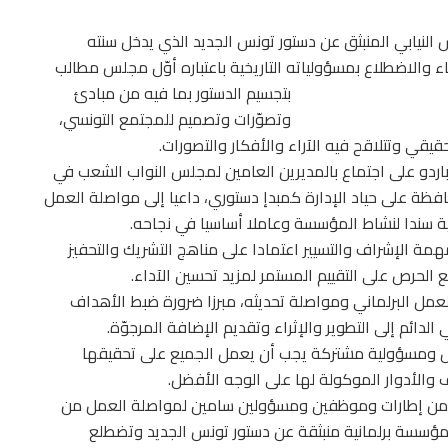
لنيابي المنبثق عن دستور تونس الجديد الذي يدخل سنته
ء والاضطلاع بمسؤولياته التاريخية باعتباره أوّل مجلس مطالب
بتجسيم الدستور بما فيه من مبادئ
وتصوّرات وتصميم للمجتمع التونسي،
قي وتتلاقح فيه الآراء والأفكار والتصورات.
اردو على اجتماع بالمديرين العامين لمجلس النواب الشعب في
محافظة على حياد الإدارة كمبدإ دستوري، داعيا إلى مواصلة العمل
ية سندا لنشاط المؤسسة وعاملا أساسيا في نجاحه.
مهمة الإشراف والتسيير اعتمادا على مناهج التشريك والتحفيز
لحرص على التقييم المستمر لمزيد تحسين الآداء.
لعمل البرلماني ومواصلة تحديثه، مبرزا ضرورة ضبط الأهداف
دائم إلى التطوير والإثراء وتقديم الإضافة المرجوّة.
صل ومسؤولية مشتركة يجب أن يعمل الجميع على تحقيقها
والأدوار الموكولة لها على الوجه الأفضل.
ع من إطارات وموظفين ومسؤولين سامين لمواصلة العمل من
 مؤسسة برلمانية منبثقة عن دستور تونس الجديد وتضطلع