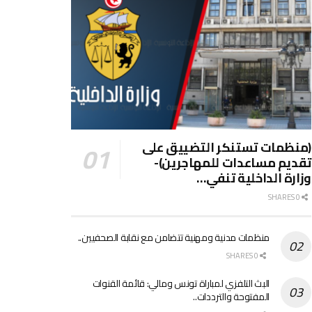
(منظمات تستنكر التضييق على
تقديم مساعدات للمهاجرين)-
وزارة الداخلية تنفي…
0 SHARES
منظمات مدنية ومهنية تتضامن مع نقابة الصحفيين..
0 SHARES
البث التلفزي لمباراة تونس ومالي: قائمة القنوات
المفتوحة والترددات..