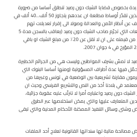
ديدة بخصوص قضايا الشيك دون رصيد تنطلق أساسا من ضرورة
ان يشمل المحاكمين حاليا في قضايا من هذا النوع (والذين تقدّر أوساط مطلعة ان عددهم يتجاوز 50 ألف…40 ألف في
لخارج او مختف عن أنظار الأمن والعدالة وصولا الى إقرار تعديلات تهم
الفصل 410 وما بعده من المجلة التجارية وهي التشريعات التي تجرّم صاحب الشيك دون رصيد (يعاقب بالسجن مدة 5
سنوات وبخطية تساوي 40٪ من مبلغ الشيك أو ما بقي من قيمته على ان لا تقل عن 20٪ من مبلغ الشيك او باقي
يد لا تمسّ بشرف المواطنين وليست هي من الجرائم الخطيرة
مّل فيها عدة أطراف المسؤولية (ومنها أساسا البنوك التي
رمون مقارنة تشريعية بين الوضعية في تونس وغيرها من
معتمد في بلادنا أخذ من النص والتشريع الفرنسي وحيث ان
شيك دون رصيد واعتباره أمرا لا تترتّب عليه عقوبة جزائية،
الدين المتعارف عليها والتي يمكن استخلاصها عبر الطرق
 وشتى وسائل التنفيذ الممكنة الأحكام المدنية والتي تبقى
 تونس ما بعد ثورة 14 جانفي يفترض مصالحة مالية لها سنداتها القانونية لعلاج أحد الملفات