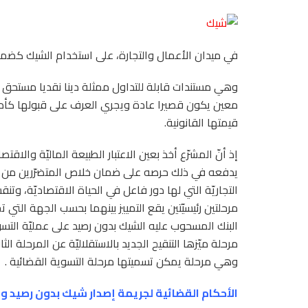
في ميدان الأعمال والتجارة، على استخدام الشيك كضما
وهي مستندات قابلة للتداول ممثلة دينا نقديا مستحق ا
معين يكون قصيرا عادة ويجري العرف على قبولها كأدا
قيمتها القانونية.
إذ أنّ المشرّع أخذ بعين الاعتبار الطبيعة الماليّة والاقت
يدفعه في ذلك حرصه على ضمان خلاص المتضرّرين من هات
التجاريّة التي لها دور فاعل في الحياة الاقتصاديّة، و
مرحلتين رئيسيّتين يقع التمييز بينهما بحسب الجهة التي
البنك المسحوب عليه الشيك بدون رصيد على عمليّة التس
مرحلة ميّزها التنقيح الجديد بالاستقلاليّة عن المرحلة ا
وهي مرحلة يمكن تسميتها مرحلة التسوية القضائية .
الأحكام القضائية لجريمة إصدار شيك بدون رصيد و تأ