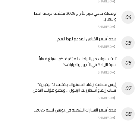
0 SHARES
توقعات ماغي فرح للأبراج 2026 تكشف خريطة الحظ
والتغيير..
0 SHARES
هذه أسعار الكراس المدعم لهذا العام..
0 SHARES
ثلاث سنوات من الزيادات المرتقبة: كم ستبلغ فعلياً
نسبة الزيادة في الأجور والجرايات..؟
0 SHARES
رئيس منظمة ارشاد المستهلك يكشف لـ”الإخبارية”
أسباب إرتفاع أسعار زيت الزيتون… ويدعو هؤلاء للتدخل..
0 SHARES
هذه أسعار السيارات الشعبية في تونس لسنة 2025..
0 SHARES