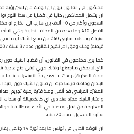
مختصّون في القانون يرون ان الوقت حان لسنّ رؤية ج
السجون وأكثر من 10 آلاف بين هارب الى ا
قيمته) وذلك وفق آخر تنقيح للقانون عدد 37 لسنة 2007 المؤرخ في 4 جوان 2007.
كما يرى مختصون في القانون، أن قضايا الشيك دون رص
التي لا يمكن مراجعتها ولذلك فهي تبقى جنح عادية تتح
منحت الصكوك)، ويذهب البعض حدّ الاستغراب عندما يج
البلدان وخاصة فرنسا حيث ان قانون الشيك دون رصيد ال
المشرّع الفرنسي قد ألغى ومنذ فترة زمنية تجريم إصدار ال
واعتبار الشيك مجرّد سند دين اي كالكمبيالة أو سندات 
المعلومة من عُقل وقضايا في الأداء ومطالبة بالفوائض
سائرة المفعول لمدة 20 سنة.
ان الوضع الحالي في