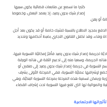
كثيرا ما نسمع عن متابعات قضائية يكون سببها
إصدار شيك بدون رصيد، إذ يعمد البعض، وخصوصا
نة أو رهن.
لدفع بمجرد الاطلاع بالنسبة للشيك خاصة أو قد يكون بعد أجل
ة وفاء، وقد تكفل القانون التجاري بضبط أحكامها وتحديد
صاديّة لجريمة إصدار شيك بدون رصيد فأقرّ إمكانيّة التسوية فيها،
ه الجريمة، وسعيا منه إلى تدعيم الثقة في هاته الورقة
تنقسم التسوية في جريمة إصدار شيك بدون رصيد إلى صنفين أو
 تخضع لإشرافها عمليّة التسوية، ففي المرحلة الأولى يشرف
وية ويمكن تسمية هذه المرحلة بمرحلة التسوية البنكيّة، وهي
لثانية والموالية لها التي تقع فيها التسوية تحت إشراف القضاء
ثيراتها الاجتماعية