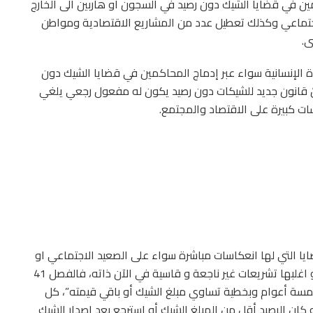
مين في قضايا الشيك دون رصيد في السجون او هاربين الى الخارج
اجتماعي وكذلك تعطيل عدد من المشاريع الاقتصادية ومواطن
ى.
ة الإنسانية سواء عبر إدماج المحاكمين في قضايا الشيك دون
ّ قانون جديد للشيكات دون رصيد يكون له مفعول رجعي يلغي
ت كبيرة على الاقتصاد والمجتمع.​
ا التي لها انعكاسات مباشرة سواء على الصعيد الاجتماعي او
الاقتصادي، ونالت نصيب هام من التشريعات القانونية، و اغلبها تشريعات غير ناجعة و قاسية في الآن ذاته، فالفصل 41
خمسة أعوام وبخطية تساوي مبلغ الشيك أو باقي قيمته”، كل
كان الرصيد أقل من المبلغ الشيك أو استرجع بعد إصدار الشيك