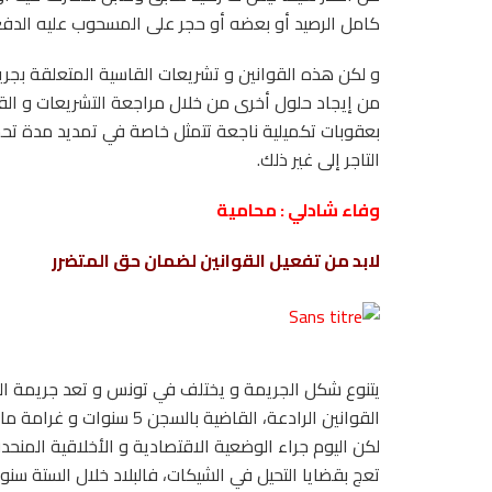
كامل الرصيد أو بعضه أو حجر على المسحوب عليه الدفع في غير الص
و لكن هذه القوانين و تشريعات القاسية المتعلقة بجريم
من إيجاد حلول أخرى من خلال مراجعة التشريعات و الق
بعقوبات تكميلية ناجعة تتمثل خاصة في تمديد مدة تح
التاجر إلى غير ذلك.
وفاء شادلي : محامية
لابد من تفعيل القوانين لضمان حق المتضرر
يتنوع شكل الجريمة و يختلف في تونس و تعد جريمة الشيك
القوانين الرادعة، القاضية 
لكن اليوم جراء الوضعية الاقتصادية و الأخلاقية المنح
تعج بقضايا التحيل في الشيكات، فالبلاد خلال الستة سن