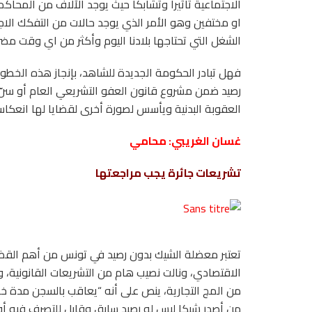
الاجتماعية تأثيرا وتشابكا حيث يوجد الآلاف من المحاك
او مختفين وهو الأمر الذي يوجد حالات من التفكك ال
الشغل التي تحتاجها بلادنا اليوم وأكثر من اي وقت مض
فهل تبادر الحكومة الجديدة للشاهد، بإنجاز هذه الخطو
رصيد ضمن مشروع قانون العفو التشريعي العام أو سن
العقوبة البدنية ويأسس لصورة أخرى لقضايا لها انعكاسا
غسان الغريبي: محامي
تشريعات جائرة يجب مراجعتها
تعتبر معضلة الشيك بدون رصيد في تونس من أهم القضاي
من المج التجارية، ينص على أنه “يعاقب بالسجن مدة 
من أصدر شيكا ليس له رصيد سابق وقابل للتصرف فيه أو 