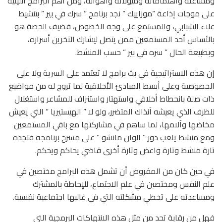
ومشاغلة واهتماماته وميولاته وأهوائه، ومن أهم البرامج الليلية
على موجات إذاعة “موزاييك ” نجد برنامج ” سرك في بير ” بتنشيط
علاء الشبابي، والمستمع على وجه الخصوص، فضيف الحصة هو
بالأساس أحد المستمعين ممن يتصل ليشارك الآخرين أسراره،
وبطبيعة الحال ” سره في بير ” حسب المنشط.
إن هذه الاستراتيجية في بث برامج لا تعتمد على السرية ولا على
الخصوصية وعلى أبسط المبادئ الأخلاقية لما تروج له من مواضيع
ذات صلة بانحطاط أخلاقي واستهتار واستنزاف للمشاعر واستغلال
للظرف الذي يعيشه آنذاك المتضرر، ولو لا ” الهيستيريا ” التي يعيش
مخاضها وآلامها، لما ساهم في مشاركتها مع باقي المستمعين
ومع منشط يلعب دور ” الوان مانشو ” على مسرح برنامجه فتجده
تارة منشط وتارة واعض وتارة أخرى قاضي يحاكم ويحكم.
في حين كان من المفروض أن تشمل هذه البرامج مختصين في
علم النفس ومختصين في علم الاجتماع، للإحاطة بالمشترك
ومساعدته على تخطي مشكلته التي في غالبها اجتماعية نفسية.
فهل من رقابة تحد من مثل هذه الانتهاكات البرمجية التي