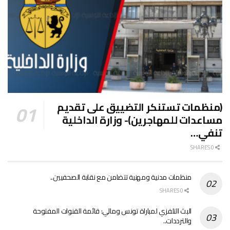
(منظمات تستنكر التضييق على تقديم
مساعدات للمهاجرين)- وزارة الداخلية
تنفي…
0 SHARES
منظمات مدنية ومهنية تتضامن مع نقابة الصحفيين..
0 SHARES
البث التلفزي لمباراة تونس ومالي: قائمة القنوات المفتوحة
والترددات..