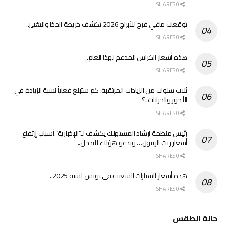
0 SHARES
توقعات ماغي فرح للأبراج 2026 تكشف خريطة الحظ والتغيير..
0 SHARES
هذه أسعار الكراس المدعم لهذا العام..
0 SHARES
ثلاث سنوات من الزيادات المرتقبة: كم ستبلغ فعلياً نسبة الزيادة في
الأجور والجرايات..؟
0 SHARES
رئيس منظمة ارشاد المستهلك يكشف لـ”الإخبارية” أسباب إرتفاع
أسعار زيت الزيتون… ويدعو هؤلاء للتدخل..
0 SHARES
هذه أسعار السيارات الشعبية في تونس لسنة 2025..
0 SHARES
حالة الطقس