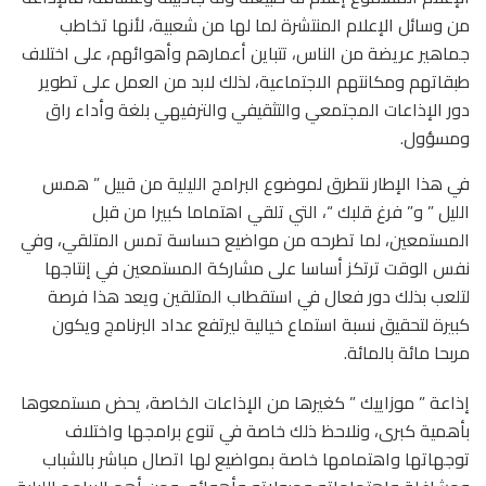
من وسائل الإعلام المنتشرة لما لها من شعبية، لأنها تخاطب
جماهير عريضة من الناس، تتباين أعمارهم وأهوائهم، على اختلاف
طبقاتهم ومكانتهم الاجتماعية، لذلك لابد من العمل على تطوير
دور الإذاعات المجتمعي والتثقيفي والترفيهي بلغة وأداء راق
ومسؤول.
في هذا الإطار نتطرق لموضوع البرامج الليلية من قبيل ” همس
الليل ” و” فرغ قلبك “، التي تلقي اهتماما كبيرا من قبل
المستمعين، لما تطرحه من مواضيع حساسة تمس المتلقي، وفي
نفس الوقت ترتكز أساسا على مشاركة المستمعين في إنتاجها
لتلعب بذلك دور فعال في استقطاب المتلقين ويعد هذا فرصة
كبيرة لتحقيق نسبة استماع خيالية ليرتفع عداد البرنامج ويكون
مربحا مائة بالمائة.
إذاعة ” موزاييك ” كغيرها من الإذاعات الخاصة، يحض مستمعوها
بأهمية كبرى، ونلاحظ ذلك خاصة في تنوع برامجها واختلاف
توجهاتها واهتمامها خاصة بمواضيع لها اتصال مباشر بالشباب